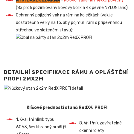
NYNÍ DÁREK ZDARMA
-
Kotvící sada na měkké povrchy
(8x profi pozinkovaný kovový kolík a 4x pevné NYLON lano).
Ochranný pojízdný vak na rám na kolečkách (vak je
dostatečně velký na to, aby pojmul i rám s připevněnou
střechou ve složeném stavu):
DETAILNÍ SPECIFIKACE RÁMU A OPLÁŠTĚNÍ
PROFI 2MX2M
Klíčové přednosti stanů RedX® PROFI
1. Kvalitní hliník typu
8. Vnitřní uzavíratelné
6063, šestihranný profil Ø
okenní rolety