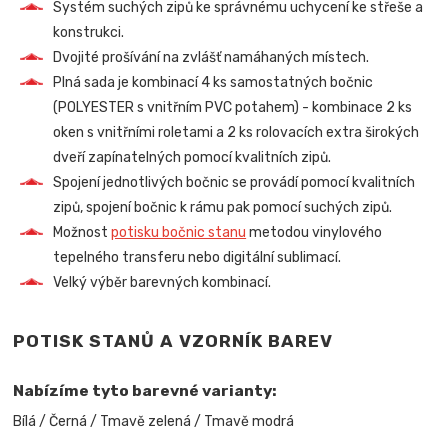
Systém suchých zipů ke správnému uchycení ke střeše a
konstrukci.
Dvojité prošívání na zvlášť namáhaných místech.
Plná sada je kombinací 4 ks samostatných bočnic
(POLYESTER s vnitřním PVC potahem) - kombinace 2 ks
oken s vnitřními roletami a 2 ks rolovacích extra širokých
dveří zapínatelných pomocí kvalitních zipů.
Spojení jednotlivých bočnic se provádí pomocí kvalitních
zipů, spojení bočnic k rámu pak pomocí suchých zipů.
Možnost
potisku bočnic stanu
metodou vinylového
tepelného transferu nebo digitální sublimací.
Velký výběr barevných kombinací.
POTISK STANŮ A VZORNÍK BAREV
Nabízíme tyto barevné varianty:
Bílá / Černá / Tmavě zelená / Tmavě modrá