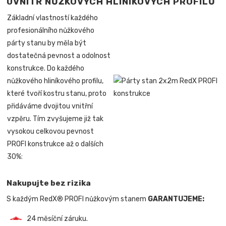
UVNITŘ NŮŽKOVÝCH HLINÍKOVÝCH PROFILŮ
Základní vlastností každého
profesionálního nůžkového
párty stanu by měla být
dostatečná pevnost a odolnost
konstrukce. Do každého
nůžkového hliníkového profilu,
které tvoří kostru stanu, proto
přidáváme dvojitou vnitřní
vzpěru. Tím zvyšujeme již tak
vysokou celkovou pevnost
PROFI konstrukce až o dalších
30%:
Nakupujte bez rizika
S každým RedX® PROFI nůžkovým stanem
GARANTUJEME:
24 měsíční záruku.