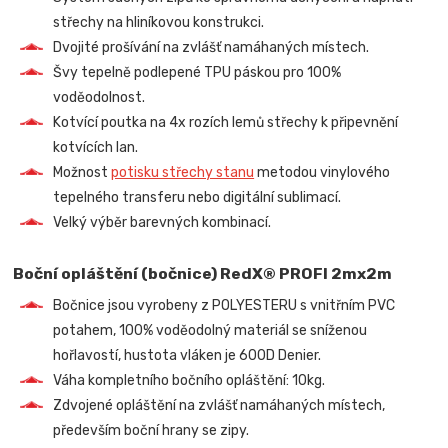
střechy na hliníkovou konstrukci.
Dvojité prošívání na zvlášť namáhaných místech.
Švy tepelně podlepené TPU páskou pro 100%
voděodolnost.
Kotvící poutka na 4x rozích lemů střechy k připevnění
kotvících lan.
Možnost
potisku střechy stanu
metodou vinylového
tepelného transferu nebo digitální sublimací.
Velký výběr barevných kombinací.
Boční opláštění (bočnice) RedX® PROFI 2mx2m
Bočnice jsou vyrobeny z POLYESTERU s vnitřním PVC
potahem, 100% voděodolný materiál se sníženou
hořlavostí, hustota vláken je 600D Denier.
Váha kompletního bočního opláštění: 10kg.
Zdvojené opláštění na zvlášť namáhaných místech,
především boční hrany se zipy.