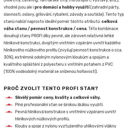
(veletrhy, catering, farmářské trhy, motorsport, výstavy, atd.),
vhodné jsou ale i
pro domácí a hobby využití
(zahradní párty,
slavnosti, oslavy, grilování, rybaření, závody a soutěže). Tento typ
stanů nabízí naprosto ideální poměr těchto atributů:
celková
váha stanu / pevnost konstrukce / cena
. Této kombinace
dosahují stany PROFI díky pevné, ale zároveň relativně lehké
hliníkové konstrukci, dvojitým vnitřním vzpěrám uvnitř každého
hliníkového nůžkového profilu (zvyšují pevnost konstrukce o cca.
30%), extrémně odolným nylonovým kloubům a spojům a
kvalitního opláštění z polyesteru s vnitřním potahem z PVC
(100% voděodolný materiál se sníženou hořlavostí).
PROČ ZVOLIT TENTO PROFI STAN?
Skvělý poměr ceny, kvality a celkové váhy.
Plně profesionální stan se širokou škálou využití.
Pevná hliníková konstrukce s vnitřními vzpěrami uvnitř
hliníkových nůžkových profilů.
Klouby a spoje z nylonu vyztuženého uhlíkovými vlákny