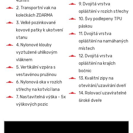
45mm
9. Dvojitá vrstva
2. Transportní vak na
opláštění v rozích střechy
kolečkách ZDARMA
10. Švy podlepeny TPU
3. Velké pozinkované
páskou
kovové patky k ukotvení
11. Dvojitá vrstva
stanu
opláštění na namáhaných
4. Nylonové klouby
místech
vyztužené uhlíkovým
12. Dvojitá vrstva
vláknem
opláštění na krajích
5. Vertikální vzpěra s
bočnic
vestavěnou pružinou
13. Kvalitní zipy na
6. Nylonová oka v rozích
otevírání/uzavírání dveří
střechy na kotvící lana
14. Rolovací uzavíratelné
7. Nastavitelná výška - 5x
široké dveře
výškových pozic