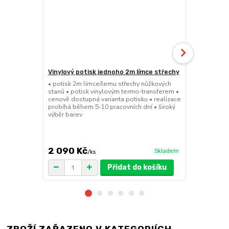
Vinylový potisk jednoho 2m límce střechy
24kg ECO M
stany (Sada
• potisk 2m límce/lemu střechy nůžkových
stanů • potisk vinylovým termo-transferem •
• sada 2x ku
cenově dostupná varianta potisku • realizace
stanů • hmotn
probíhá během 5-10 pracovních dní • široký
30x30x6cm • 
výběr barev
polymer • ma
ruda (magnet
větší zatížení
2 090 Kč
1 719 Kč
Skladem
/
ks
/
Přidat do košíku