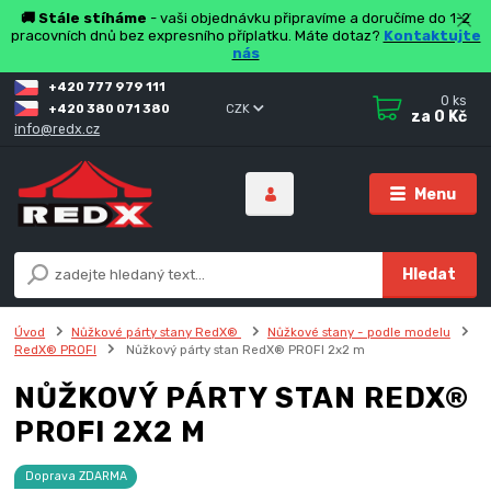
🚚 Stále stíháme
- vaši objednávku připravíme a doručíme do 1-2
pracovních dnů bez expresního příplatku. Máte dotaz?
Kontaktujte
nás
+420 777 979 111
0
ks
+420 380 071 380
CZK
za
0 Kč
info@redx.cz
Menu
Hledat
Úvod
Nůžkové párty stany RedX®
Nůžkové stany - podle modelu
RedX® PROFI
Nůžkový párty stan RedX® PROFI 2x2 m
NŮŽKOVÝ PÁRTY STAN REDX®
PROFI 2X2 M
Doprava ZDARMA