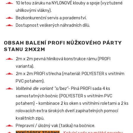
10 letou záruku na NYLONOVÉ klouby a spoje (vyztužené
uhlíkovými vlákny).
Bezkonkurenční servis a poradenství.
Dostupnost veškerých náhradních dílů.
OBSAH BALENÍ PROFI NŮŽKOVÉHO PÁRTY
STANU 2MX2M
2m x 2m pevná hliníková konstrukce rámu (PROFI
varianta).
2m x 2m PROFI střecha (materiál: POLYESTER s vnitřním
PVC potahem).
Volitelně dle variant "s/bez"-
Plná PROFI sada 4 ks
samostatných bočnic (POLYESTER s vnitřním PVC
potahem) - kombinace 2 ks oken s vnitřními roletami a 2 ks
rolovacích extra širokých dveří zapínatelných pomocí
kvalitních zipů.
Přepravní / úložný vak (taška) na bočnice.