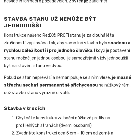
nejvíce informací o požadavcích. Zbytek již zařídíme!
STAVBA STANU UŽ NEMŮŽE BÝT
JEDNODUŠŠÍ
Konstrukce našeho RedX® PROFI stanu je za dlouhá léta
zkušeností vypilována tak, aby samotná stavba byla
snadnou a
rychlou záležitostí i pro jednoho člověka
.
I když je postavení
stanu možné jen jednou osobou, je samozřejmě vždy jednodušší
být na stavění stanu ve dvou.
Pokud se stan nepřeváží a nemanipuluje se s ním vleže,
je možné
střechu nechat permanentně přichycenou
na nůžkový rám,
což stavbu stanu výrazně urychlí.
Stavba v krocích
Chytněte konstrukci za boční nůžkové profily na
protilehlých stranách (dvěmi osobami).
Zvedněte konstrukci cca 5 cm - 10 cm od země a