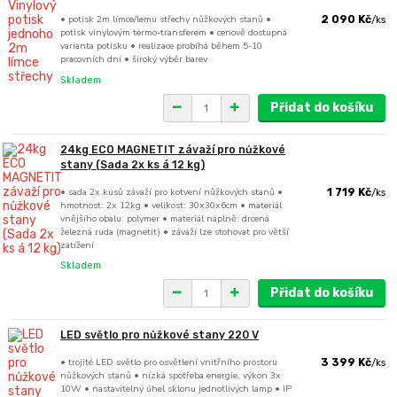
• potisk 2m límce/lemu střechy nůžkových stanů •
2 090 Kč
/
ks
potisk vinylovým termo-transferem • cenově dostupná
varianta potisku • realizace probíhá během 5-10
pracovních dní • široký výběr barev
Skladem
Přidat do košíku
24kg ECO MAGNETIT závaží pro nůžkové
stany (Sada 2x ks á 12 kg)
• sada 2x kusů závaží pro kotvení nůžkových stanů •
1 719 Kč
/
ks
hmotnost: 2x 12kg • velikost: 30x30x6cm • materiál
vnějšího obalu: polymer • materiál náplně: drcená
železná ruda (magnetit) • závaží lze stohovat pro větší
zatížení
Skladem
Přidat do košíku
LED světlo pro nůžkové stany 220 V
• trojité LED světlo pro osvětlení vnitřního prostoru
3 399 Kč
/
ks
nůžkových stanů • nízká spotřeba energie, výkon 3x
10W • nastavitelný úhel sklonu jednotlivých lamp • IP