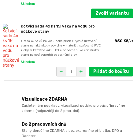
Skladem
Zvolit variantu
Kotvící sada 4x ks 15l vaků na vodu pro
nůžkové stany
• sada 4x vaků na vodu nebo písek • rychlé ukotvení
850 Kč
/
ks
stanu na jakémkoliv povrchu • materiál: svařované PVC
• objem každého vaku: 15l • připevnění ke konstrukci
stanu pomocí popruhů se suchými zipy
Skladem
Přidat do košíku
Vizualizace ZDARMA
Zašlete nám podklady, vizualizaci potisku pro vás připravíme
zdarma (nejpozději do 2 prac. dní).
Do 2 pracovních dnů
Stany doručíme ZDARMA a bez expresního příplatku. DPD a
Dachser.