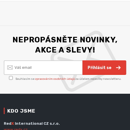
NEPROPÁSNĚTE NOVINKY,
AKCE A SLEVY!
Přihlásit se
Souhlasím se
zpracováním osobních údajů
za účelem rozesílky newsletteru.
KDO JSME
Red
X
International CZ s.r.o.
www.redx.cz