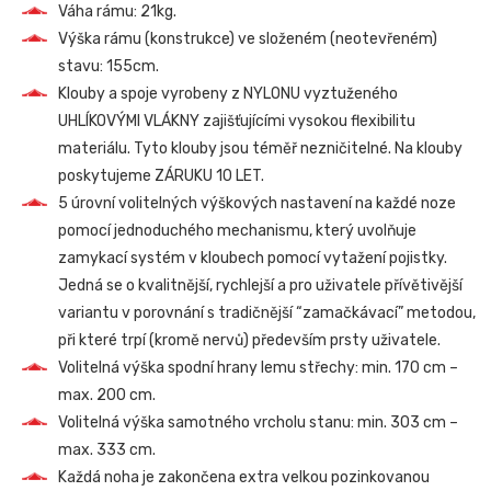
Váha rámu: 21kg.
Výška rámu (konstrukce) ve složeném (neotevřeném)
stavu: 155cm.
Klouby a spoje vyrobeny z NYLONU vyztuženého
UHLÍKOVÝMI VLÁKNY zajišťujícími vysokou flexibilitu
materiálu. Tyto klouby jsou téměř nezničitelné. Na klouby
poskytujeme ZÁRUKU 10 LET.
5 úrovní volitelných výškových nastavení na každé noze
pomocí jednoduchého mechanismu, který uvolňuje
zamykací systém v kloubech pomocí vytažení pojistky.
Jedná se o kvalitnější, rychlejší a pro uživatele přívětivější
variantu v porovnání s tradičnější “zamačkávací” metodou,
při které trpí (kromě nervů) především prsty uživatele.
Volitelná výška spodní hrany lemu střechy: min. 170 cm –
max. 200 cm.
Volitelná výška samotného vrcholu stanu: min. 303 cm –
max. 333 cm.
Každá noha je zakončena extra velkou pozinkovanou