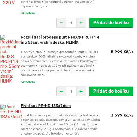
ochrana: IP66 • jednoduché uchycení na vertikální
vzpěru střechy stanu
Skladem
Přidat do košíku
Rozkládací prodejní pult RedX® PROFI 1,4
m x 53cm, vrchní deska: HLINÍK
• pevný a stabilní prodejní/prezentační pult • PROFI
5 999 Kč
/
ks
konstrukce, 6063 hliník a nylonové klouby • vrchní
deska o rozměrech 53cmx140cm tvořena hliníkovými
segmenty • nosnost: 100kg při plošném zatížení •
včetně kovových spojek pro uchycení ke konstrukci
nůžkového stanu
Skladem
Přidat do košíku
Pivní set PE-HD 183x76cm
• praktická verze pivního setu ve verzi z polyetilenu •
3 599 Kč
/
ks
obsahuje 1x stůl 183cmx76cm a 2x lavice 183cmx28cm
• robustní kovová konstrukce 25mm (19mm)x1mm •
hmotnost sady: 29kg • odolný vůči UV záření a vodě,
vhodný pro použití v interiéru i exteriéru