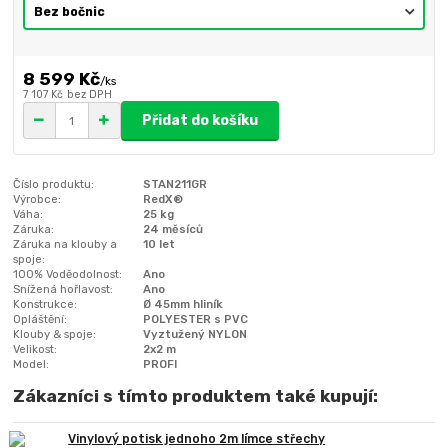
8 599 Kč
/
ks
7 107 Kč
bez DPH
Přidat do košíku
Číslo produktu:
STAN211GR
Výrobce:
RedX®
Váha:
25 kg
Záruka:
24 měsíců
Záruka na klouby a
10 let
spoje:
100% Voděodolnost:
Ano
Snížená hořlavost:
Ano
Konstrukce:
Ø 45mm hliník
Opláštění:
POLYESTER s PVC
Klouby & spoje:
Vyztužený NYLON
Velikost:
2x2 m
Model:
PROFI
Zákazníci s tímto produktem také kupují:
Vinylový potisk jednoho 2m límce střechy