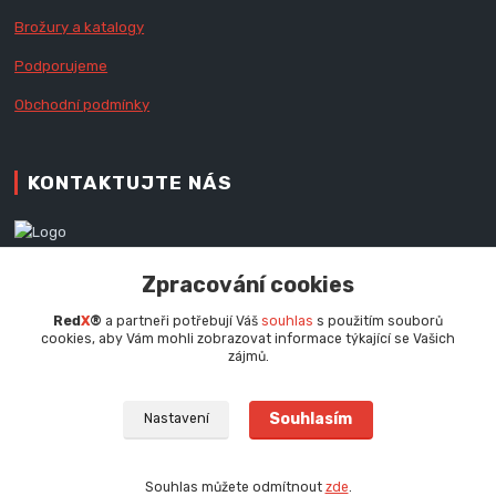
Brožury a katalogy
Podporujeme
Obchodní podmínky
KONTAKTUJTE NÁS
Zákaznická podpora RedX®
Zpracování cookies
+420 777 979 111
Po - Pá (9 - 16.30 hod.)
Red
X
®
a partneři potřebují Váš
souhlas
s použitím souborů
cookies, aby Vám mohli zobrazovat informace týkající se Vašich
info@redx.cz
zájmů.
Souhlasím
Nastavení
Souhlas můžete odmítnout
zde
.