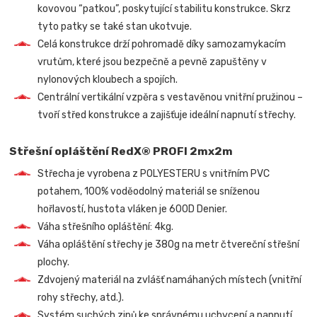
kovovou “patkou”, poskytující stabilitu konstrukce. Skrz
tyto patky se také stan ukotvuje.
Celá konstrukce drží pohromadě díky samozamykacím
vrutům, které jsou bezpečně a pevně zapuštěny v
nylonových kloubech a spojích.
Centrální vertikální vzpěra s vestavěnou vnitřní pružinou –
tvoří střed konstrukce a zajišťuje ideální napnutí střechy.
Střešní opláštění RedX® PROFI 2mx2m
Střecha je vyrobena z POLYESTERU s vnitřním PVC
potahem, 100% voděodolný materiál se sníženou
hořlavostí, hustota vláken je 600D Denier.
Váha střešního opláštění: 4kg.
Váha opláštění střechy je 380g na metr čtvereční střešní
plochy.
Zdvojený materiál na zvlášť namáhaných místech (vnitřní
rohy střechy, atd.).
Systém suchých zipů ke správnému uchycení a napnutí