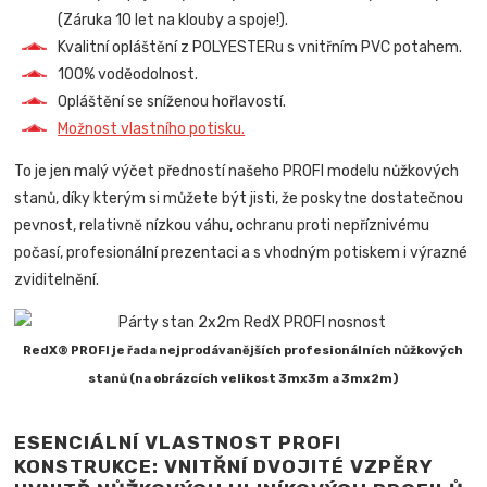
(Záruka 10 let na klouby a spoje!).
Kvalitní opláštění z POLYESTERu s vnitřním PVC potahem.
100% voděodolnost.
Opláštění se sníženou hořlavostí.
Možnost vlastního potisku.
To je jen malý výčet předností našeho PROFI modelu nůžkových
stanů, díky kterým si můžete být jisti, že poskytne dostatečnou
pevnost, relativně nízkou váhu, ochranu proti nepříznivému
počasí, profesionální prezentaci a s vhodným potiskem i výrazné
zviditelnění.
RedX® PROFI je řada nejprodávanějších profesionálních nůžkových
stanů (na obrázcích velikost 3mx3m a 3mx2m)
ESENCIÁLNÍ VLASTNOST PROFI
KONSTRUKCE: VNITŘNÍ DVOJITÉ VZPĚRY