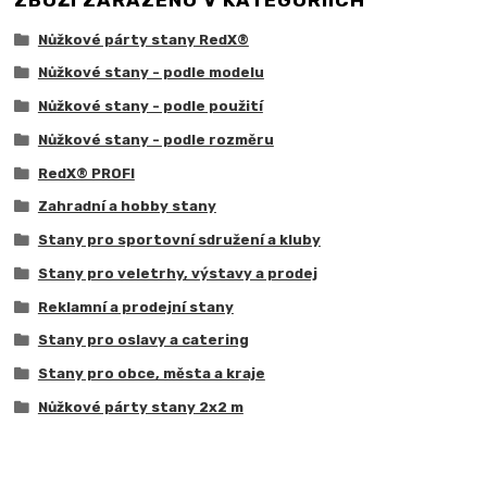
ZBOŽÍ ZAŘAZENO V KATEGORIÍCH
Nůžkové párty stany RedX®
Nůžkové stany - podle modelu
Nůžkové stany - podle použití
Nůžkové stany - podle rozměru
RedX® PROFI
Zahradní a hobby stany
Stany pro sportovní sdružení a kluby
Stany pro veletrhy, výstavy a prodej
Reklamní a prodejní stany
Stany pro oslavy a catering
Stany pro obce, města a kraje
Nůžkové párty stany 2x2 m