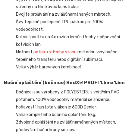
střechy na hliníkovou konstrukci.
Dvojité prošívání na zvlášť namáhaných místech.
Švy tepelně podlepené TPU páskou pro 100%
voděodolnost.
Kotvící poutka na 4x rozích lemů střechy k připevnění
kotvících lan.
Možnost
potisku střechy stanu
metodou vinylového
tepelného transferu nebo digitální sublimací.
Velký výběr barevných kombinací.
Boční opláštění (bočnice) RedX® PROFI 1,5mx1,5m
Bočnice jsou vyrobeny z POLYESTERU s vnitřním PVC
potahem, 100% voděodolný materiál se sníženou
hořlavostí, hustota vláken je 600D Denier.
Váha kompletního bočního opláštění: 8kg.
Zdvojené opláštění na zvlášť namáhaných místech,
především boční hrany se zipy.