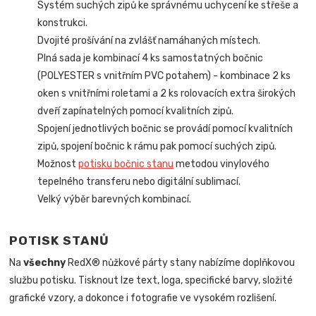
Systém suchých zipů ke správnému uchycení ke střeše a
konstrukci.
Dvojité prošívání na zvlášť namáhaných místech.
Plná sada je kombinací 4 ks samostatných bočnic
(POLYESTER s vnitřním PVC potahem) - kombinace 2 ks
oken s vnitřními roletami a 2 ks rolovacích extra širokých
dveří zapínatelných pomocí kvalitních zipů.
Spojení jednotlivých bočnic se provádí pomocí kvalitních
zipů, spojení bočnic k rámu pak pomocí suchých zipů.
Možnost
potisku bočnic stanu
metodou vinylového
tepelného transferu nebo digitální sublimací.
Velký výběr barevných kombinací.
POTISK STANŮ
Na
všechny
RedX® nůžkové párty stany nabízíme doplňkovou
službu potisku. Tisknout lze text, loga, specifické barvy, složité
grafické vzory, a dokonce i fotografie ve vysokém rozlišení.