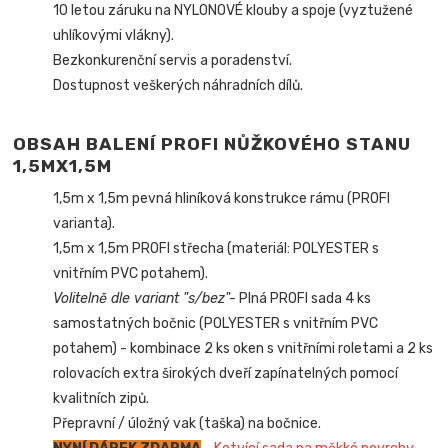
10 letou záruku na NYLONOVÉ klouby a spoje (vyztužené
uhlíkovými vlákny).
Bezkonkurenční servis a poradenství.
Dostupnost veškerých náhradních dílů.
OBSAH BALENÍ PROFI NŮŽKOVÉHO STANU
1,5MX1,5M
1,5m x 1,5m pevná hliníková konstrukce rámu (PROFI
varianta).
1,5m x 1,5m PROFI střecha (materiál: POLYESTER s
vnitřním PVC potahem).
Volitelně dle variant "s/bez"-
Plná PROFI sada 4 ks
samostatných bočnic (POLYESTER s vnitřním PVC
potahem) - kombinace 2 ks oken s vnitřními roletami a 2 ks
rolovacích extra širokých dveří zapínatelných pomocí
kvalitních zipů.
Přepravní / úložný vak (taška) na bočnice.