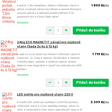
• potisk 1,5m límce/lemu střechy nůžkových stanů •
1 890 Kč
/
ks
potisk vinylovým termo-transferem • cenově dostupná
varianta potisku • realizace probíhá během 5-10
pracovních dní • široký výběr barev
Skladem
Přidat do košíku
24kg ECO MAGNETIT závaží pro nůžkové
stany (Sada 2x ks á 12 kg)
• sada 2x kusů závaží pro kotvení nůžkových stanů •
1 719 Kč
/
ks
hmotnost: 2x 12kg • velikost: 30x30x6cm • materiál
vnějšího obalu: polymer • materiál náplně: drcená
železná ruda (magnetit) • závaží lze stohovat pro větší
zatížení
Skladem
Přidat do košíku
LED světlo pro nůžkové stany 220 V
• trojité LED světlo pro osvětlení vnitřního prostoru
3 399 Kč
/
ks
nůžkových stanů • nízká spotřeba energie, výkon 3x
10W • nastavitelný úhel sklonu jednotlivých lamp • IP