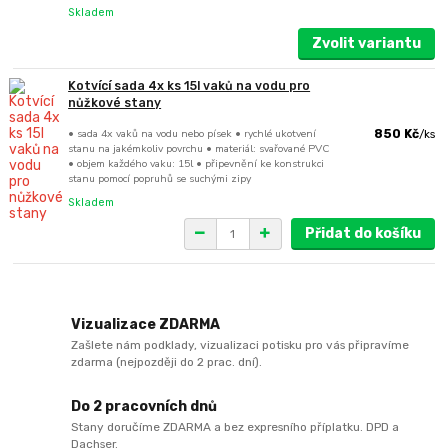
Skladem
Zvolit variantu
Kotvící sada 4x ks 15l vaků na vodu pro
nůžkové stany
• sada 4x vaků na vodu nebo písek • rychlé ukotvení
850 Kč
/
ks
stanu na jakémkoliv povrchu • materiál: svařované PVC
• objem každého vaku: 15l • připevnění ke konstrukci
stanu pomocí popruhů se suchými zipy
Skladem
Přidat do košíku
Vizualizace ZDARMA
Zašlete nám podklady, vizualizaci potisku pro vás připravíme
zdarma (nejpozději do 2 prac. dní).
Do 2 pracovních dnů
Stany doručíme ZDARMA a bez expresního příplatku. DPD a
Dachser.