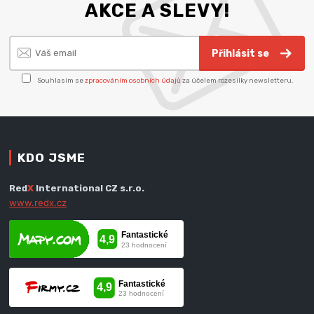
AKCE A SLEVY!
Přihlásit se
Souhlasím se
zpracováním osobních údajů
za účelem rozesílky newsletteru.
KDO JSME
Red
X
International CZ s.r.o.
www.redx.cz