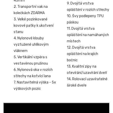
45mm
9. Dvojitá vrstva
2. Transportní vak na
opláštění v rozích střechy
kolečkách ZDARMA
10. Švy podlepeny TPU
3. Velké pozinkované
páskou
kovové patky k ukotvení
11. Dvojitá vrstva
stanu
opláštění na namáhaných
4. Nylonové klouby
místech
vyztužené uhlíkovým
12. Dvojitá vrstva
vláknem
opláštění na krajích
5. Vertikální vzpěra s
bočnic
vestavěnou pružinou
13. Kvalitní zipy na
6. Nylonová oka v rozích
otevírání/uzavírání dveří
střechy na kotvící lana
14. Rolovací uzavíratelné
7. Nastavitelná výška - 5x
široké dveře
výškových pozic