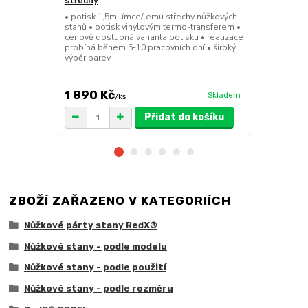
střechy
stany (Sada
• potisk 1,5m límce/lemu střechy nůžkových
• sada 2x ku
stanů • potisk vinylovým termo-transferem •
stanů • hmotn
cenově dostupná varianta potisku • realizace
30x30x6cm • 
probíhá během 5-10 pracovních dní • široký
polymer • ma
výběr barev
ruda (magnet
větší zatížení
1 890 Kč
1 719 Kč
Skladem
/
ks
/
Přidat do košíku
ZBOŽÍ ZAŘAZENO V KATEGORIÍCH
Nůžkové párty stany RedX®
Nůžkové stany - podle modelu
Nůžkové stany - podle použití
Nůžkové stany - podle rozměru