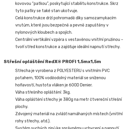
kovovou “patkou”, poskytující stabilitu konstrukce. Skrz
tyto patky se také stan ukotvuje.
Celá konstrukce drží pohromadě díky samozamykacím
vrutům, které jsou bezpečně a pevně zapuštěny v
nylonových kloubech a spojích.
Centrální vertikální vzpěra s vestavěnou vnitřní pružinou –
tvoří střed konstrukce a zajišťuje ideální napnutí střechy.
Střešní opláštění RedX® PROFI 1,5mx1,5m
Střecha je vyrobena z POLYESTERU s vnitřním PVC
potahem, 100% voděodolný materiál se sníženou
hořlavostí, hustota vláken je 600D Denier.
Váha střešního opláštění: 3kg.
Váha opláštění střechy je 380g na metr čtvereční střešní
plochy.
Zdvojený materiál na zvlášť namáhaných místech (vnitřní
rohy střechy, atd.).
Systém suchých zipů ke správnému uchycení a napnutí