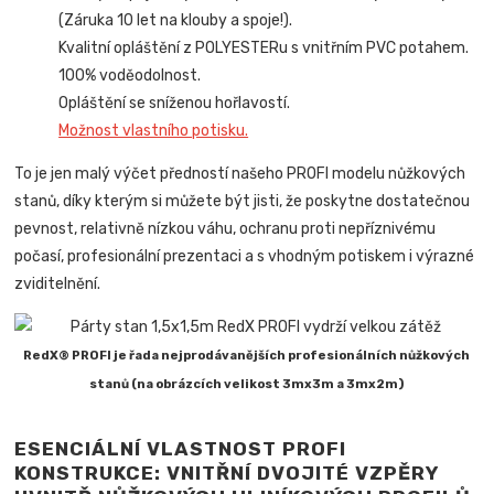
(Záruka 10 let na klouby a spoje!).
Kvalitní opláštění z POLYESTERu s vnitřním PVC potahem.
100% voděodolnost.
Opláštění se sníženou hořlavostí.
Možnost vlastního potisku.
To je jen malý výčet předností našeho PROFI modelu nůžkových
stanů, díky kterým si můžete být jisti, že poskytne dostatečnou
pevnost, relativně nízkou váhu, ochranu proti nepříznivému
počasí, profesionální prezentaci a s vhodným potiskem i výrazné
zviditelnění.
RedX® PROFI je řada nejprodávanějších profesionálních nůžkových
stanů (na obrázcích velikost 3mx3m a 3mx2m)
ESENCIÁLNÍ VLASTNOST PROFI
KONSTRUKCE: VNITŘNÍ DVOJITÉ VZPĚRY