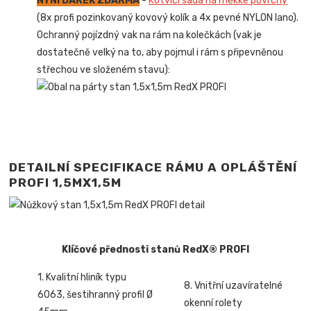
NYNÍ DÁREK ZDARMA
-
Kotvící sada na měkké povrchy
(8x profi pozinkovaný kovový kolík a 4x pevné NYLON lano).
Ochranný pojízdný vak na rám na kolečkách (vak je
dostatečně velký na to, aby pojmul i rám s připevněnou
střechou ve složeném stavu):
DETAILNÍ SPECIFIKACE RÁMU A OPLÁŠTĚNÍ
PROFI 1,5MX1,5M
Klíčové přednosti stanů RedX® PROFI
1. Kvalitní hliník typu
8. Vnitřní uzavíratelné
6063, šestihranný profil Ø
okenní rolety