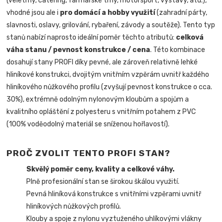
(veletrhy, catering, farmářské trhy, motorsport, výstavy, atd.),
vhodné jsou ale i
pro domácí a hobby využití
(zahradní párty,
slavnosti, oslavy, grilování, rybaření, závody a soutěže). Tento typ
stanů nabízí naprosto ideální poměr těchto atributů:
celková
váha stanu / pevnost konstrukce / cena
. Této kombinace
dosahují stany PROFI díky pevné, ale zároveň relativně lehké
hliníkové konstrukci, dvojitým vnitřním vzpěrám uvnitř každého
hliníkového nůžkového profilu (zvyšují pevnost konstrukce o cca.
30%), extrémně odolným nylonovým kloubům a spojům a
kvalitního opláštění z polyesteru s vnitřním potahem z PVC
(100% voděodolný materiál se sníženou hořlavostí).
PROČ ZVOLIT TENTO PROFI STAN?
Skvělý poměr ceny, kvality a celkové váhy.
Plně profesionální stan se širokou škálou využití.
Pevná hliníková konstrukce s vnitřními vzpěrami uvnitř
hliníkových nůžkových profilů.
Klouby a spoje z nylonu vyztuženého uhlíkovými vlákny