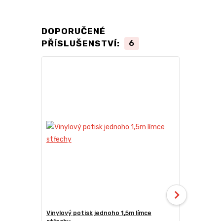
DOPORUČENÉ
PŘÍSLUŠENSTVÍ:
6
Vinylový potisk jednoho 1,5m límce
24kg ECO M