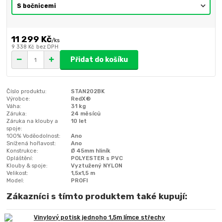
11 299 Kč
/
ks
9 338 Kč
bez DPH
Přidat do košíku
Číslo produktu:
STAN202BK
Výrobce:
RedX®
Váha:
31 kg
Záruka:
24 měsíců
Záruka na klouby a
10 let
spoje:
100% Voděodolnost:
Ano
Snížená hořlavost:
Ano
Konstrukce:
Ø 45mm hliník
Opláštění:
POLYESTER s PVC
Klouby & spoje:
Vyztužený NYLON
Velikost:
1,5x1,5 m
Model:
PROFI
Zákazníci s tímto produktem také kupují:
Vinylový potisk jednoho 1,5m límce střechy