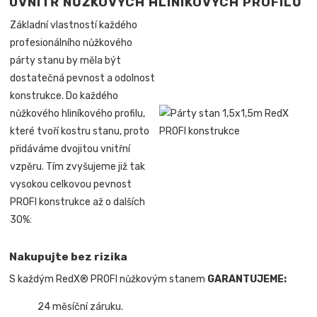
UVNITŘ NŮŽKOVÝCH HLINÍKOVÝCH PROFILŮ
Základní vlastností každého
profesionálního nůžkového
párty stanu by měla být
dostatečná pevnost a odolnost
konstrukce. Do každého
nůžkového hliníkového profilu,
které tvoří kostru stanu, proto
přidáváme dvojitou vnitřní
vzpěru. Tím zvyšujeme již tak
vysokou celkovou pevnost
PROFI konstrukce až o dalších
30%:
Nakupujte bez rizika
S každým RedX® PROFI nůžkovým stanem
GARANTUJEME:
24 měsíční záruku.