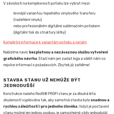
V závislosti na komplexnosti potisku lze vybrat mezi:
levnější variantou tepelného vinylového transferu
(nažehlení vinylu)
nebo profesionálním digitálně sublimačním potiskem
(digitální tisk do struktury látky)
Kompletní informace k variantám potisku a cenám
Nabízíme navíc
bezplatnou a nezávaznou službu vytvoření
grafického návrhu
. Stačí nám jen zaslat loga a sdělit nám co
nejvíce informací o požadavcích. Zbytek již zařídíme!
STAVBA STANU UŽ NEMŮŽE BÝT
JEDNODUŠŠÍ
Konstrukce našeho RedX® PROFI stanu je za dlouhá léta
zkušeností vypilována tak, aby samotná stavba byla
snadnou a
rychlou záležitostí i pro jednoho člověka
.
I když je postavení
stanu možné jen jednou osobou, je samozřejmě vždy jednodušší