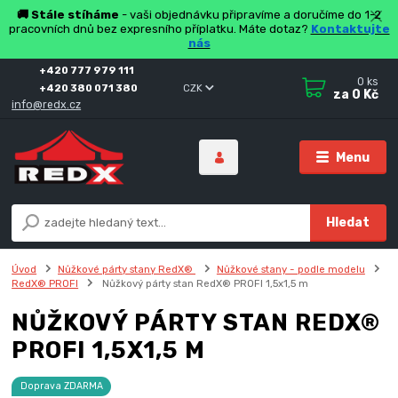
🚚 Stále stíháme
- vaši objednávku připravíme a doručíme do 1-2
pracovních dnů bez expresního příplatku. Máte dotaz?
Kontaktujte
nás
+420 777 979 111
0
ks
+420 380 071 380
CZK
za
0 Kč
info@redx.cz
Menu
Hledat
Úvod
Nůžkové párty stany RedX®
Nůžkové stany - podle modelu
RedX® PROFI
Nůžkový párty stan RedX® PROFI 1,5x1,5 m
NŮŽKOVÝ PÁRTY STAN REDX®
PROFI 1,5X1,5 M
Doprava ZDARMA