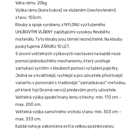
Váha rámu: 20kg.
Výška rámu (konstrukce) ve složeném (neotevřeném)
stavu: 155cm.
Klouby a spoje vyrobeny z NYLONU vyztuženého
UHLÍKOVÝMI VLÁKNY zajišťujícími vysokou flexibilitu
materiálu. Tyto klouby jsou téměř nezničitelné. Na klouby
poskytujeme ZÁRUKU 10 LET.
5 úrovní volitelných výškových nastavení na každé noze
pomocí jednoduchého mechanismu, který uvolňuje
zamykací systém v kloubech pomocí vytažení pojistky.
Jedná se o kvalitnější, rychlejší a pro uživatele přívětivější
variantu v porovnání s tradičnější “zamačkávací” metodou,
při které trpí (kromě nervů) především prsty uživatele.
Volitelná výška spodní hrany lemu střechy: min. 170 cm –
max. 200 cm.
Volitelná výška samotného vrcholu stanu: min. 303 cm –
max. 333 cm.
Každá noha je zakončena extra velkou pozinkovanou