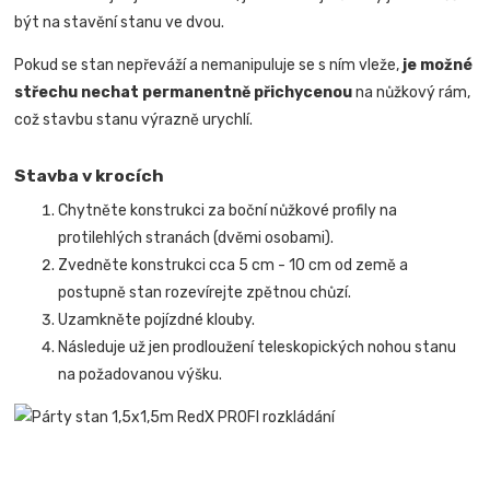
být na stavění stanu ve dvou.
Pokud se stan nepřeváží a nemanipuluje se s ním vleže,
je možné
střechu nechat permanentně přichycenou
na nůžkový rám,
což stavbu stanu výrazně urychlí.
Stavba v krocích
Chytněte konstrukci za boční nůžkové profily na
protilehlých stranách (dvěmi osobami).
Zvedněte konstrukci cca 5 cm - 10 cm od země a
postupně stan rozevírejte zpětnou chůzí.
Uzamkněte pojízdné klouby.
Následuje už jen prodloužení teleskopických nohou stanu
na požadovanou výšku.