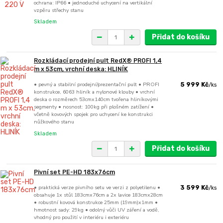
ochrana: IP66 • jednoduché uchycení na vertikální
vzpěru střechy stanu
Skladem
Přidat do košíku
Rozkládací prodejní pult RedX® PROFI 1,4
m x 53cm, vrchní deska: HLINÍK
• pevný a stabilní prodejní/prezentační pult • PROFI
5 999 Kč
/
ks
konstrukce, 6063 hliník a nylonové klouby • vrchní
deska o rozměrech 53cmx140cm tvořena hliníkovými
segmenty • nosnost: 100kg při plošném zatížení •
včetně kovových spojek pro uchycení ke konstrukci
nůžkového stanu
Skladem
Přidat do košíku
Pivní set PE-HD 183x76cm
• praktická verze pivního setu ve verzi z polyetilenu •
3 599 Kč
/
ks
obsahuje 1x stůl 183cmx76cm a 2x lavice 183cmx28cm
• robustní kovová konstrukce 25mm (19mm)x1mm •
hmotnost sady: 29kg • odolný vůči UV záření a vodě,
vhodný pro použití v interiéru i exteriéru