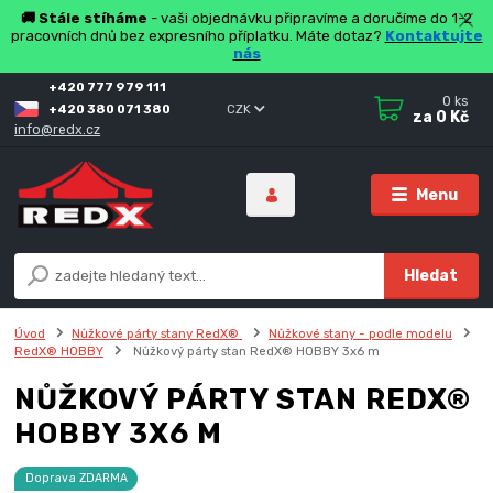
🚚 Stále stíháme
- vaši objednávku připravíme a doručíme do 1-2
pracovních dnů bez expresního příplatku. Máte dotaz?
Kontaktujte
nás
+420 777 979 111
0
ks
+420 380 071 380
CZK
za
0 Kč
info@redx.cz
Menu
Hledat
Úvod
Nůžkové párty stany RedX®
Nůžkové stany - podle modelu
RedX® HOBBY
Nůžkový párty stan RedX® HOBBY 3x6 m
NŮŽKOVÝ PÁRTY STAN REDX®
HOBBY 3X6 M
Doprava ZDARMA