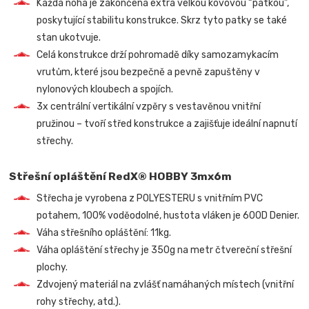
Každá noha je zakončena extra velkou kovovou “patkou”,
poskytující stabilitu konstrukce. Skrz tyto patky se také
stan ukotvuje.
Celá konstrukce drží pohromadě díky samozamykacím
vrutům, které jsou bezpečně a pevně zapuštěny v
nylonových kloubech a spojích.
3x centrální vertikální vzpěry s vestavěnou vnitřní
pružinou – tvoří střed konstrukce a zajišťuje ideální napnutí
střechy.
Střešní opláštění RedX® HOBBY 3mx6m
Střecha je vyrobena z POLYESTERU s vnitřním PVC
potahem, 100% voděodolné, hustota vláken je 600D Denier.
Váha střešního opláštění: 11kg.
Váha opláštění střechy je 350g na metr čtvereční střešní
plochy.
Zdvojený materiál na zvlášť namáhaných místech (vnitřní
rohy střechy, atd.).