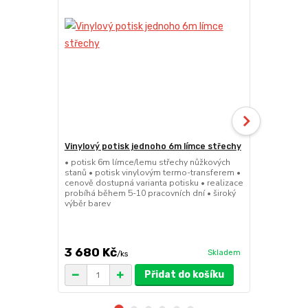
Vinylový potisk jednoho 6m límce střechy
24kg ECO M
stany (Sada
• potisk 6m límce/lemu střechy nůžkových
stanů • potisk vinylovým termo-transferem •
• sada 2x ku
cenově dostupná varianta potisku • realizace
stanů • hmotn
probíhá během 5-10 pracovních dní • široký
30x30x6cm • 
výběr barev
polymer • ma
ruda (magnet
větší zatížení
3 680 Kč
1 719 Kč
Skladem
/
ks
/
Přidat do košíku