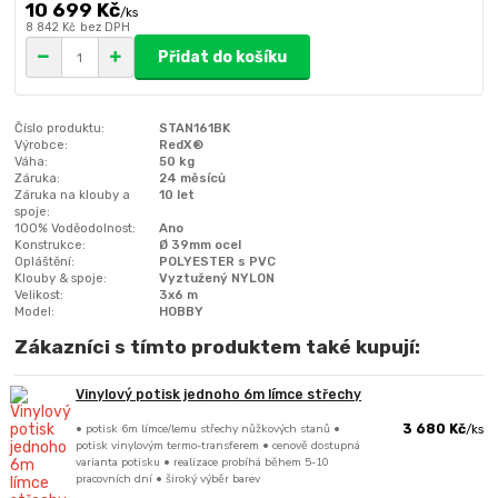
10 699 Kč
/
ks
8 842 Kč
bez DPH
Přidat do košíku
Číslo produktu:
STAN161BK
Výrobce:
RedX®
Váha:
50 kg
Záruka:
24 měsíců
Záruka na klouby a
10 let
spoje:
100% Voděodolnost:
Ano
Konstrukce:
Ø 39mm ocel
Opláštění:
POLYESTER s PVC
Klouby & spoje:
Vyztužený NYLON
Velikost:
3x6 m
Model:
HOBBY
Zákazníci s tímto produktem také kupují:
Vinylový potisk jednoho 6m límce střechy
• potisk 6m límce/lemu střechy nůžkových stanů •
3 680 Kč
/
ks
potisk vinylovým termo-transferem • cenově dostupná
varianta potisku • realizace probíhá během 5-10
pracovních dní • široký výběr barev