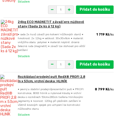
Skladem
Přidat do košíku
24kg ECO MAGNETIT závaží pro nůžkové
stany (Sada 2x ks á 12 kg)
• sada 2x kusů závaží pro kotvení nůžkových stanů •
1 719 Kč
/
ks
hmotnost: 2x 12kg • velikost: 30x30x6cm • materiál
vnějšího obalu: polymer • materiál náplně: drcená
železná ruda (magnetit) • závaží lze stohovat pro větší
zatížení
Skladem
Přidat do košíku
Rozkládací prodejní pult RedX® PROFI 2,8
m x 53cm, vrchní deska: HLINÍK
• pevný a stabilní prodejní/prezentační pult • PROFI
8 799 Kč
/
ks
konstrukce, 6063 hliník a nylonové klouby • vrchní
deska o rozměrech 53cmx280cm tvořena hliníkovými
segmenty • nosnost: 120kg při plošném zatížení •
včetně kovových spojek pro uchycení ke konstrukci
nůžkového stanu
Skladem