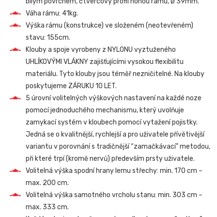
bílým povrchem, čtvercový profil nohou rámu, Ø 39mm.
Váha rámu: 41kg.
Výška rámu (konstrukce) ve složeném (neotevřeném)
stavu: 155cm.
Klouby a spoje vyrobeny z NYLONU vyztuženého
UHLÍKOVÝMI VLÁKNY zajišťujícími vysokou flexibilitu
materiálu. Tyto klouby jsou téměř nezničitelné. Na klouby
poskytujeme ZÁRUKU 10 LET.
5 úrovní volitelných výškových nastavení na každé noze
pomocí jednoduchého mechanismu, který uvolňuje
zamykací systém v kloubech pomocí vytažení pojistky.
Jedná se o kvalitnější, rychlejší a pro uživatele přívětivější
variantu v porovnání s tradičnější “zamačkávací” metodou,
při které trpí (kromě nervů) především prsty uživatele.
Volitelná výška spodní hrany lemu střechy: min. 170 cm –
max. 200 cm.
Volitelná výška samotného vrcholu stanu: min. 303 cm –
max. 333 cm.