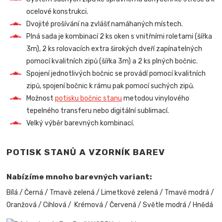
ocelové konstrukci.
Dvojité prošívání na zvlášť namáhaných místech.
Plná sada je kombinací
2 ks oken s vnitřními roletami (šířka
3m), 2 ks rolovacích extra širokých dveří zapínatelných
pomocí kvalitních zipů (šířka 3m) a 2 ks plných bočnic.
Spojení jednotlivých bočnic se provádí pomocí kvalitních
zipů, spojení bočnic k rámu pak pomocí suchých zipů.
Možnost
potisku bočnic stanu
metodou vinylového
tepelného transferu nebo digitální sublimací.
Velký výběr barevných kombinací.
POTISK STANŮ A VZORNÍK BAREV
Nabízíme mnoho barevných variant:
Bílá / Černá / Tmavě zelená / Limetkově zelená / Tmavě modrá /
Oranžová / Cihlová / Krémová / Červená / Světle modrá / Hnědá