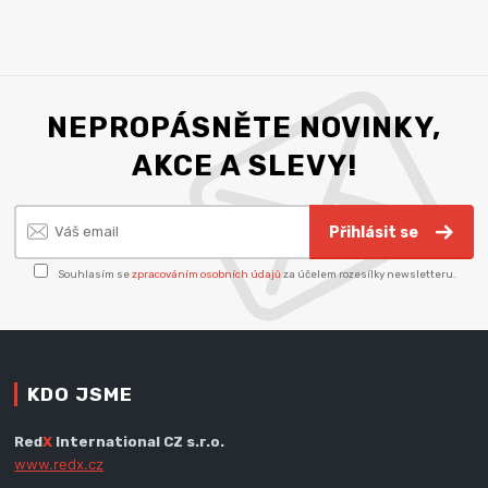
NEPROPÁSNĚTE NOVINKY,
AKCE A SLEVY!
Přihlásit se
Souhlasím se
zpracováním osobních údajů
za účelem rozesílky newsletteru.
KDO JSME
Red
X
International CZ s.r.o.
www.redx.cz