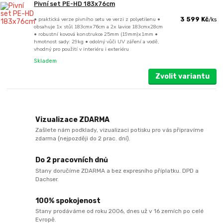
Pivní set PE-HD 183x76cm
• praktická verze pivního setu ve verzi z polyetilenu •
3 599 Kč
/
ks
obsahuje 1x stůl 183cmx76cm a 2x lavice 183cmx28cm
• robustní kovová konstrukce 25mm (19mm)x1mm •
hmotnost sady: 29kg • odolný vůči UV záření a vodě,
vhodný pro použití v interiéru i exteriéru
Skladem
Zvolit variantu
Vizualizace ZDARMA
Zašlete nám podklady, vizualizaci potisku pro vás připravíme
zdarma (nejpozději do 2 prac. dní).
Do 2 pracovních dnů
Stany doručíme ZDARMA a bez expresního příplatku. DPD a
Dachser.
100% spokojenost
Stany prodáváme od roku 2006, dnes už v 16 zemích po celé
Evropě.