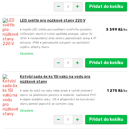
Přidat do košíku
LED světlo pro nůžkové stany 220 V
• trojité LED světlo pro osvětlení vnitřního prostoru
3 399 Kč
/
ks
nůžkových stanů • nízká spotřeba energie, výkon 3x
10W • nastavitelný úhel sklonu jednotlivých lamp • IP
ochrana: IP66 • jednoduché uchycení na vertikální
vzpěru střechy stanu
Skladem
Přidat do košíku
Kotvící sada 6x ks 15l vaků na vodu pro
nůžkové stany
• sada 6x vaků na vodu nebo písek • rychlé ukotvení
1 275 Kč
/
ks
stanu na jakémkoliv povrchu • materiál: svařované PVC
• objem každého vaku: 15l • připevnění ke konstrukci
stanu pomocí popruhů se suchými zipy
Skladem
Přidat do košíku