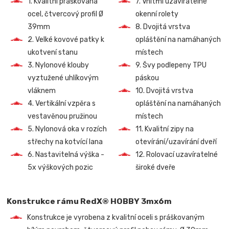
1. Kvalitní práškovaná
7. Vnitřní uzavíratelné
ocel, čtvercový profil Ø
okenní rolety
39mm
8. Dvojitá vrstva
2. Velké kovové patky k
opláštění na namáhaných
ukotvení stanu
místech
3. Nylonové klouby
9. Švy podlepeny TPU
vyztužené uhlíkovým
páskou
vláknem
10. Dvojitá vrstva
4. Vertikální vzpěra s
opláštění na namáhaných
vestavěnou pružinou
místech
5. Nylonová oka v rozích
11. Kvalitní zipy na
střechy na kotvící lana
otevírání/uzavírání dveří
6. Nastavitelná výška -
12. Rolovací uzavíratelné
5x výškových pozic
široké dveře
Konstrukce rámu RedX® HOBBY 3mx6m
Konstrukce je vyrobena z kvalitní oceli s práškovaným