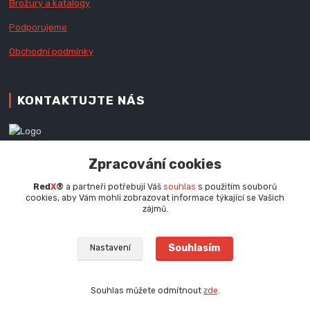
Brožury a katalogy
Podporujeme
Obchodní podmínky
KONTAKTUJTE NÁS
Zákaznická podpora RedX®
Zpracování cookies
+420 777 979 111
Po - Pá (9 - 16.30 hod.)
Red
X
®
a partneři potřebují Váš
souhlas
s použitím souborů
cookies, aby Vám mohli zobrazovat informace týkající se Vašich
info@redx.cz
zájmů.
Souhlasím
Nastavení
Souhlas můžete odmítnout
zde
.
Vytvořeno na
Eshop-rychle.cz