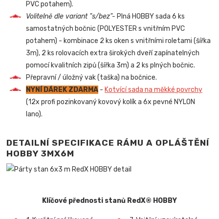
PVC potahem).
Volitelně dle variant "s/bez"-
Plná HOBBY sada 6 ks
samostatných bočnic (POLYESTER s vnitřním PVC
potahem) - kombinace 2 ks oken s vnitřními roletami (šířka
3m), 2 ks rolovacích extra širokých dveří zapínatelných
pomocí kvalitních zipů (šířka 3m) a 2 ks plných bočnic.
Přepravní / úložný vak (taška) na bočnice.
NYNÍ DÁREK ZDARMA
-
Kotvící sada na měkké povrchy
(12x profi pozinkovaný kovový kolík a 6x pevné NYLON
lano).
DETAILNÍ SPECIFIKACE RÁMU A OPLÁŠTĚNÍ
HOBBY 3MX6M
Klíčové přednosti stanů RedX® HOBBY