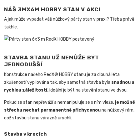
NÁŠ 3
MX6M
HOBBY STAN V AKCI
A jak může vypadat váš nůžkový párty stan v praxi? Třeba právě
takhle.
STAVBA STANU UŽ NEMŮŽE BÝT
JEDNODUŠŠÍ
Konstrukce našeho RedX® HOBBY stanu je za dlouhá léta
zkušeností vypilována tak, aby samotná stavba byla
snadnou a
rychlou záležitostí.
Ideální je
být na stavění stanu ve dvou.
Pokud se stan nepřeváží a nemanipuluje se s ním vleže,
je možné
střechu nechat permanentně přichycenou
na nůžkový rám,
což stavbu stanu výrazně urychlí.
Stavba v krocích