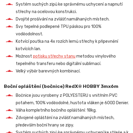
Systém suchých zipů ke správnému uchycení a napnutí
střechy na ocelovou konstrukci.
Dvojité prošívání na zvlášť namáhaných místech.
Švy tepelně podlepené TPU páskou pro 100%
voděodolnost.
Kotvící poutka na 4x rozích lemů střechy k připevnění
kotvících lan.
Možnost
potisku střechy stanu
metodou vinylového
tepelného transferu nebo digitální sublimací.
Velký výběr barevných kombinací.
Boční opláštění (bočnice) RedX® HOBBY 3mx6m
Bočnice jsou vyrobeny z POLYESTERU s vnitřním PVC
potahem, 100% voděodolné, hustota vláken je 600D Denier.
Váha kompletního bočního opláštění: 18kg.
Zdvojené opláštění na zvlášť namáhaných místech,
především boční hrany se zipy.
Systém suchých zipů ke správnému uchycení ke střeše a k