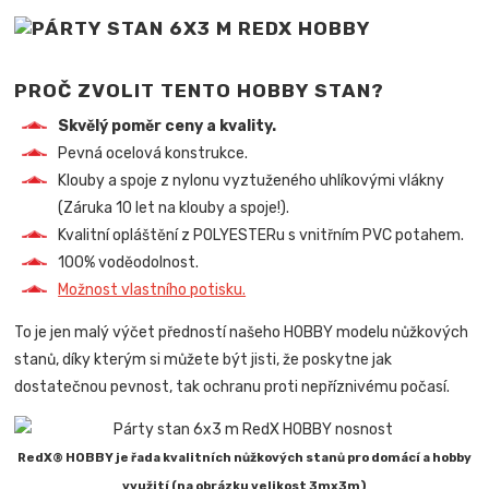
PROČ ZVOLIT TENTO HOBBY STAN?
Skvělý poměr ceny a kvality.
Pevná ocelová konstrukce.
Klouby a spoje z nylonu vyztuženého uhlíkovými vlákny
(Záruka 10 let na klouby a spoje!).
Kvalitní opláštění z POLYESTERu s vnitřním PVC potahem.
100% voděodolnost.
Možnost vlastního potisku.
To je jen malý výčet předností našeho HOBBY modelu nůžkových
stanů, díky kterým si můžete být jisti, že poskytne jak
dostatečnou pevnost, tak ochranu proti nepříznivému počasí.
RedX® HOBBY je řada kvalitních nůžkových stanů pro domácí a hobby
využití (na obrázku velikost 3mx3m)