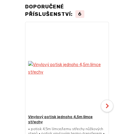
DOPORUČENÉ
PŘÍSLUŠENSTVÍ:
6
Vinylový potisk jednoho 4,5m límce
24kg ECO M
střechy
stany (Sada
• potisk 4,5m límce/lemu střechy nůžkových
• sada 2x ku
stanů • potisk vinylovým termo-transferem •
stanů • hmotn