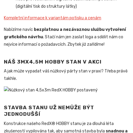
(digitální tisk do struktury látky)
Kompletní informace k variantám potisku a cenám
Nabízíme navíc
bezplatnou a nezávaznou službu vytvoření
grafického návrhu
. Stačí nám jen zaslat loga a sdělit nám co
nejvíce informací o požadavcích. Zbytek již zařídíme!
NÁŠ 3MX4,5M HOBBY STAN V AKCI
A jak může vypadat váš nůžkový párty stan v praxi? Třeba právě
takhle.
STAVBA STANU UŽ NEMŮŽE BÝT
JEDNODUŠŠÍ
Konstrukce našeho RedX® HOBBY stanu je za dlouhá léta
zkušeností vypilována tak, aby samotná stavba byla
snadnou a