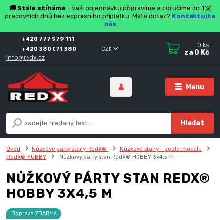
🚚 Stále stíháme
- vaši objednávku připravíme a doručíme do 1-2
pracovních dnů bez expresního příplatku. Máte dotaz?
Kontaktujte
nás
+420 777 979 111
0
ks
+420 380 071 380
CZK
za
0 Kč
info@redx.cz
Menu
Hledat
Úvod
Nůžkové párty stany RedX®
Nůžkové stany - podle modelu
RedX® HOBBY
Nůžkový párty stan RedX® HOBBY 3x4,5 m
NŮŽKOVÝ PÁRTY STAN REDX®
HOBBY 3X4,5 M
Doprava ZDARMA