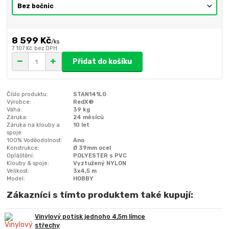
8 599 Kč
/
ks
7 107 Kč
bez DPH
Přidat do košíku
Číslo produktu:
STAN141LG
Výrobce:
RedX®
Váha:
39 kg
Záruka:
24 měsíců
Záruka na klouby a
10 let
spoje:
100% Voděodolnost:
Ano
Konstrukce:
Ø 39mm ocel
Opláštění:
POLYESTER s PVC
Klouby & spoje:
Vyztužený NYLON
Velikost:
3x4,5 m
Model:
HOBBY
Zákazníci s tímto produktem také kupují:
Vinylový potisk jednoho 4,5m límce
střechy