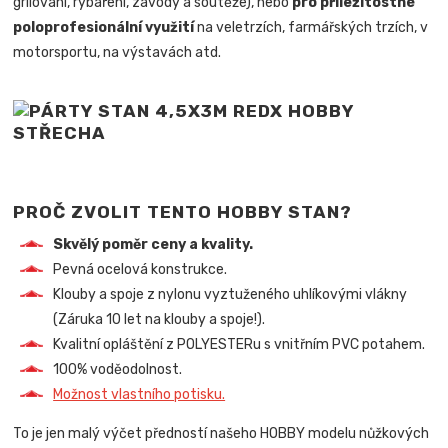
grilování, rybaření, závody a soutěže), nebo
pro příležitostné
poloprofesionální využití
na veletrzích, farmářských trzích, v
motorsportu, na výstavách atd.
PROČ ZVOLIT TENTO HOBBY STAN?
Skvělý poměr ceny a kvality.
Pevná ocelová konstrukce.
Klouby a spoje z nylonu vyztuženého uhlíkovými vlákny
(Záruka 10 let na klouby a spoje!).
Kvalitní opláštění z POLYESTERu s vnitřním PVC potahem.
100% voděodolnost.
Možnost vlastního potisku.
To je jen malý výčet předností našeho HOBBY modelu nůžkových