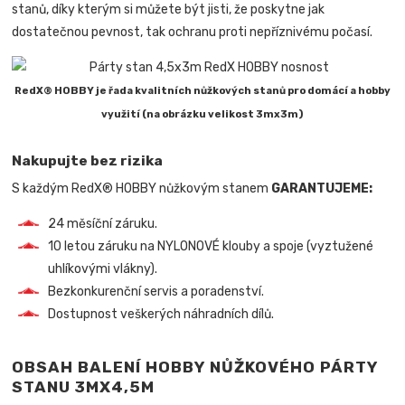
stanů, díky kterým si můžete být jisti, že poskytne jak
dostatečnou pevnost, tak ochranu proti nepříznivému počasí.
RedX® HOBBY je řada kvalitních nůžkových stanů pro domácí a hobby
využití (na obrázku velikost 3mx3m)
Nakupujte bez rizika
S každým RedX® HOBBY nůžkovým stanem
GARANTUJEME:
24 měsíční záruku.
10 letou záruku na NYLONOVÉ klouby a spoje (vyztužené
uhlíkovými vlákny).
Bezkonkurenční servis a poradenství.
Dostupnost veškerých náhradních dílů.
OBSAH BALENÍ HOBBY NŮŽKOVÉHO PÁRTY
STANU 3MX4,5M