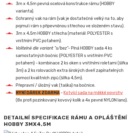
3m x 4,5m pevná ocelová konstrukce rámu (HOBBY
varianta).
Ochranný vak na rám (vak je dostatečně velký na to, aby
pojmul i rám s připevněnou střechou ve složeném stavu).
3m x 4,5m HOBBY střecha (materiál: POLYESTER s
vnitřním PVC potahem).
Volitelně dle variant "s/bez"-
Plná HOBBY sada 4 ks
samostatných bočnic (POLYESTER s vnitřním PVC
potahem) - kombinace 2 ks oken s vnitřními roletami (šířka
3m) a 2 ks rolovacích extra širokých dveří zapínatelných
pomocí kvalitních zipů (šířka 4,5m).
Přepravní / úložný vak (taška) na bočnice.
NYNÍ DÁREK ZDARMA
-
Kotvící sada na měkké povrchy
(8x profi pozinkovaný kovový kolík a 4x pevné NYLON lano).
DETAILNÍ SPECIFIKACE RÁMU A OPLÁŠTĚNÍ
HOBBY 3MX4,5M