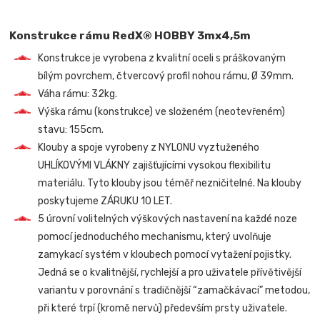
Konstrukce rámu RedX® HOBBY 3mx4,5m
Konstrukce je vyrobena z kvalitní oceli s práškovaným
bílým povrchem, čtvercový profil nohou rámu, Ø 39mm.
Váha rámu: 32kg.
Výška rámu (konstrukce) ve složeném (neotevřeném)
stavu: 155cm.
Klouby a spoje vyrobeny z NYLONU vyztuženého
UHLÍKOVÝMI VLÁKNY zajišťujícími vysokou flexibilitu
materiálu. Tyto klouby jsou téměř nezničitelné. Na klouby
poskytujeme ZÁRUKU 10 LET.
5 úrovní volitelných výškových nastavení na každé noze
pomocí jednoduchého mechanismu, který uvolňuje
zamykací systém v kloubech pomocí vytažení pojistky.
Jedná se o kvalitnější, rychlejší a pro uživatele přívětivější
variantu v porovnání s tradičnější “zamačkávací” metodou,
při které trpí (kromě nervů) především prsty uživatele.