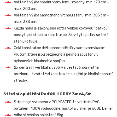
Volitelná výška spodní hrany lemu střechy: min. 170 cm –
max. 200 cm.
Volitelná výška samotného vrcholu stanu: min. 303 cm –
max. 333 cm.
Každá noha je zakončena extra velkou kovovou “patkou”,
poskytující stabilitu konstrukce. Skrz tyto patky se také
stan ukotvuje.
Celá konstrukce drží pohromadě díky samozamykacím
vrutům, které jsou bezpečně a pevně zapuštěny v
nylonových kloubech a spojích.
2x centrální vertikální vzpěry s vestavěnou vnitřní
pružinou – tvoří střed konstrukce a zajišťuje ideální napnutí
střechy.
Střešní opláštění RedX® HOBBY 3mx4,5m
Střecha je vyrobena z POLYESTERU s vnitřním PVC
potahem, 100% voděodolné, hustota vláken je 600D Denier.
Váha střešního opláštění: 8kg.