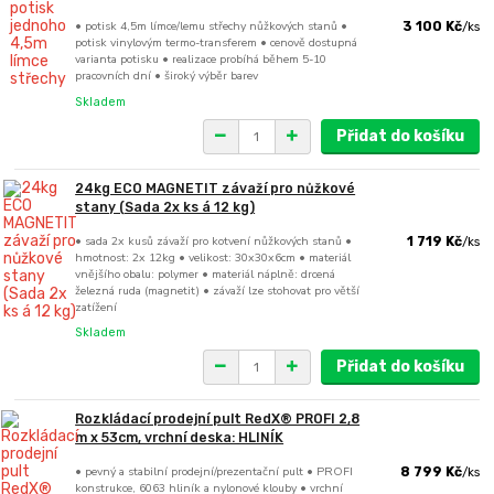
• potisk 4,5m límce/lemu střechy nůžkových stanů •
3 100 Kč
/
ks
potisk vinylovým termo-transferem • cenově dostupná
varianta potisku • realizace probíhá během 5-10
pracovních dní • široký výběr barev
Skladem
Přidat do košíku
24kg ECO MAGNETIT závaží pro nůžkové
stany (Sada 2x ks á 12 kg)
• sada 2x kusů závaží pro kotvení nůžkových stanů •
1 719 Kč
/
ks
hmotnost: 2x 12kg • velikost: 30x30x6cm • materiál
vnějšího obalu: polymer • materiál náplně: drcená
železná ruda (magnetit) • závaží lze stohovat pro větší
zatížení
Skladem
Přidat do košíku
Rozkládací prodejní pult RedX® PROFI 2,8
m x 53cm, vrchní deska: HLINÍK
• pevný a stabilní prodejní/prezentační pult • PROFI
8 799 Kč
/
ks
konstrukce, 6063 hliník a nylonové klouby • vrchní