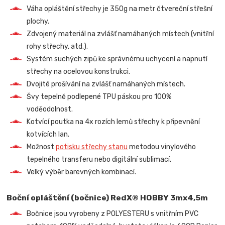
Váha opláštění střechy je 350g na metr čtvereční střešní
plochy.
Zdvojený materiál na zvlášť namáhaných místech (vnitřní
rohy střechy, atd.).
Systém suchých zipů ke správnému uchycení a napnutí
střechy na ocelovou konstrukci.
Dvojité prošívání na zvlášť namáhaných místech.
Švy tepelně podlepené TPU páskou pro 100%
voděodolnost.
Kotvící poutka na 4x rozích lemů střechy k připevnění
kotvících lan.
Možnost
potisku střechy stanu
metodou vinylového
tepelného transferu nebo digitální sublimací.
Velký výběr barevných kombinací.
Boční opláštění (bočnice) RedX® HOBBY 3mx4,5m
Bočnice jsou vyrobeny z POLYESTERU s vnitřním PVC