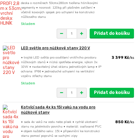
deska o rozměrech 53cmx280cm tvořena hliníkovými
segmenty • nosnost: 120kg při plošném zatížení •
včetně kovových spojek pro uchycení ke konstrukci
nůžkového stanu
Skladem
Přidat do košíku
LED světlo pro nůžkové stany 220 V
• trojité LED světlo pro osvětlení vnitřního prostoru
3 399 Kč
/
ks
nůžkových stanů • nízká spotřeba energie, výkon 3x
10W • nastavitelný úhel sklonu jednotlivých lamp • IP
ochrana: IP66 • jednoduché uchycení na vertikální
vzpěru střechy stanu
Skladem
Přidat do košíku
Kotvící sada 4x ks 15l vaků na vodu pro
nůžkové stany
• sada 4x vaků na vodu nebo písek • rychlé ukotvení
850 Kč
/
ks
stanu na jakémkoliv povrchu • materiál: svařované PVC
• objem každého vaku: 15l • připevnění ke konstrukci
stanu pomocí popruhů se suchými zipy