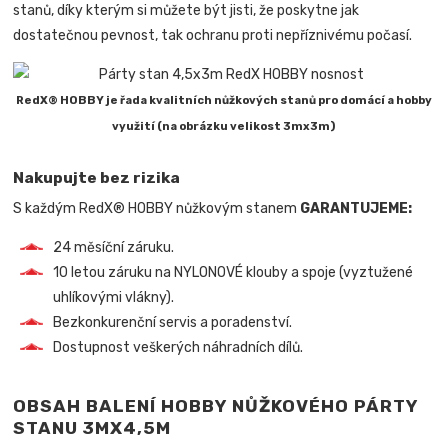
stanů, díky kterým si můžete být jisti, že poskytne jak
dostatečnou pevnost, tak ochranu proti nepříznivému počasí.
RedX® HOBBY je řada kvalitních nůžkových stanů pro domácí a hobby
využití (na obrázku velikost 3mx3m)
Nakupujte bez rizika
S každým RedX® HOBBY nůžkovým stanem
GARANTUJEME:
24 měsíční záruku.
10 letou záruku na NYLONOVÉ klouby a spoje (vyztužené
uhlíkovými vlákny).
Bezkonkurenční servis a poradenství.
Dostupnost veškerých náhradních dílů.
OBSAH BALENÍ HOBBY NŮŽKOVÉHO PÁRTY
STANU 3MX4,5M