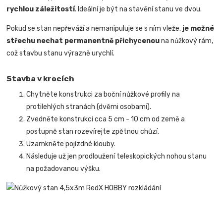
rychlou záležitostí
.
Ideální je být na stavění stanu ve dvou.
Pokud se stan nepřeváží a nemanipuluje se s ním vleže,
je možné
střechu nechat permanentně přichycenou
na nůžkový rám,
což stavbu stanu výrazně urychlí.
Stavba v krocích
Chytněte konstrukci za boční nůžkové profily na
protilehlých stranách (dvěmi osobami).
Zvedněte konstrukci cca 5 cm - 10 cm od země a
postupně stan rozevírejte zpětnou chůzí.
Uzamkněte pojízdné klouby.
Následuje už jen prodloužení teleskopických nohou stanu
na požadovanou výšku.