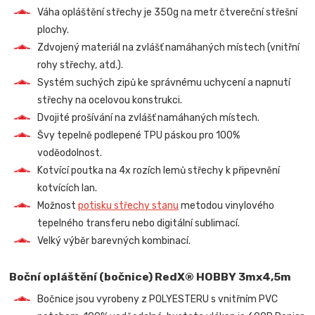
Váha opláštění střechy je 350g na metr čtvereční střešní
plochy.
Zdvojený materiál na zvlášť namáhaných místech (vnitřní
rohy střechy, atd.).
Systém suchých zipů ke správnému uchycení a napnutí
střechy na ocelovou konstrukci.
Dvojité prošívání na zvlášť namáhaných místech.
Švy tepelně podlepené TPU páskou pro 100%
voděodolnost.
Kotvící poutka na 4x rozích lemů střechy k připevnění
kotvících lan.
Možnost
potisku střechy stanu
metodou vinylového
tepelného transferu nebo digitální sublimací.
Velký výběr barevných kombinací.
Boční opláštění (bočnice) RedX® HOBBY 3mx4,5m
Bočnice jsou vyrobeny z POLYESTERU s vnitřním PVC