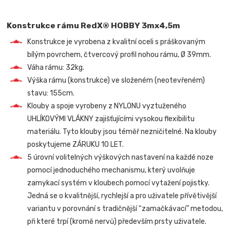
Konstrukce rámu RedX® HOBBY 3mx4,5m
Konstrukce je vyrobena z kvalitní oceli s práškovaným
bílým povrchem, čtvercový profil nohou rámu, Ø 39mm.
Váha rámu: 32kg.
Výška rámu (konstrukce) ve složeném (neotevřeném)
stavu: 155cm.
Klouby a spoje vyrobeny z NYLONU vyztuženého
UHLÍKOVÝMI VLÁKNY zajišťujícími vysokou flexibilitu
materiálu. Tyto klouby jsou téměř nezničitelné. Na klouby
poskytujeme ZÁRUKU 10 LET.
5 úrovní volitelných výškových nastavení na každé noze
pomocí jednoduchého mechanismu, který uvolňuje
zamykací systém v kloubech pomocí vytažení pojistky.
Jedná se o kvalitnější, rychlejší a pro uživatele přívětivější
variantu v porovnání s tradičnější “zamačkávací” metodou,
při které trpí (kromě nervů) především prsty uživatele.