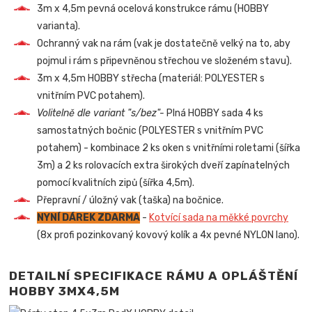
3m x 4,5m pevná ocelová konstrukce rámu (HOBBY
varianta).
Ochranný vak na rám (vak je dostatečně velký na to, aby
pojmul i rám s připevněnou střechou ve složeném stavu).
3m x 4,5m HOBBY střecha (materiál: POLYESTER s
vnitřním PVC potahem).
Volitelně dle variant "s/bez"-
Plná HOBBY sada 4 ks
samostatných bočnic (POLYESTER s vnitřním PVC
potahem) - kombinace 2 ks oken s vnitřními roletami (šířka
3m) a 2 ks rolovacích extra širokých dveří zapínatelných
pomocí kvalitních zipů (šířka 4,5m).
Přepravní / úložný vak (taška) na bočnice.
NYNÍ DÁREK ZDARMA
-
Kotvící sada na měkké povrchy
(8x profi pozinkovaný kovový kolík a 4x pevné NYLON lano).
DETAILNÍ SPECIFIKACE RÁMU A OPLÁŠTĚNÍ
HOBBY 3MX4,5M