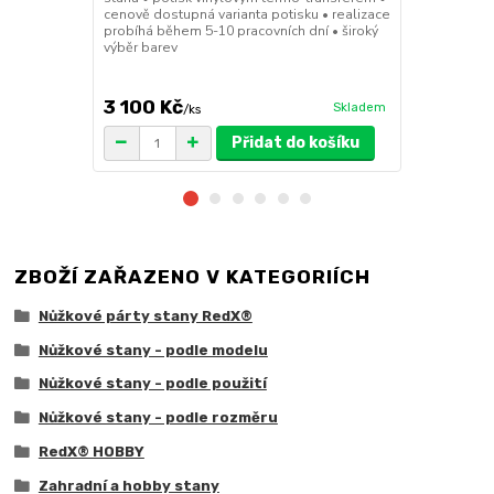
cenově dostupná varianta potisku • realizace
30x30x6cm • 
probíhá během 5-10 pracovních dní • široký
polymer • ma
výběr barev
ruda (magnet
větší zatížení
3 100 Kč
1 719 Kč
Skladem
/
ks
/
Přidat do košíku
ZBOŽÍ ZAŘAZENO V KATEGORIÍCH
Nůžkové párty stany RedX®
Nůžkové stany - podle modelu
Nůžkové stany - podle použití
Nůžkové stany - podle rozměru
RedX® HOBBY
Zahradní a hobby stany