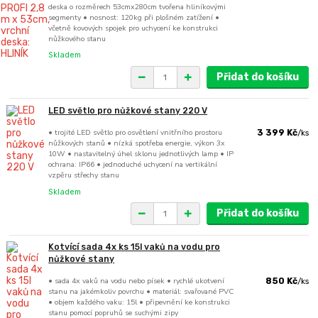
deska o rozměrech 53cmx280cm tvořena hliníkovými
segmenty • nosnost: 120kg při plošném zatížení •
včetně kovových spojek pro uchycení ke konstrukci
nůžkového stanu
Skladem
Přidat do košíku
LED světlo pro nůžkové stany 220 V
• trojité LED světlo pro osvětlení vnitřního prostoru
3 399 Kč
/
ks
nůžkových stanů • nízká spotřeba energie, výkon 3x
10W • nastavitelný úhel sklonu jednotlivých lamp • IP
ochrana: IP66 • jednoduché uchycení na vertikální
vzpěru střechy stanu
Skladem
Přidat do košíku
Kotvící sada 4x ks 15l vaků na vodu pro
nůžkové stany
• sada 4x vaků na vodu nebo písek • rychlé ukotvení
850 Kč
/
ks
stanu na jakémkoliv povrchu • materiál: svařované PVC
• objem každého vaku: 15l • připevnění ke konstrukci
stanu pomocí popruhů se suchými zipy