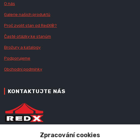
O nás
Galerie našich produktů
Proč zvolit stan od Red
X
®?
Časté otázky ke stanům
Brožury a katalogy
Podporujeme
Obchodní podmínky
KONTAKTUJTE NÁS
Zákaznická podpora RedX®
Zpracování cookies
+420 777 979 111