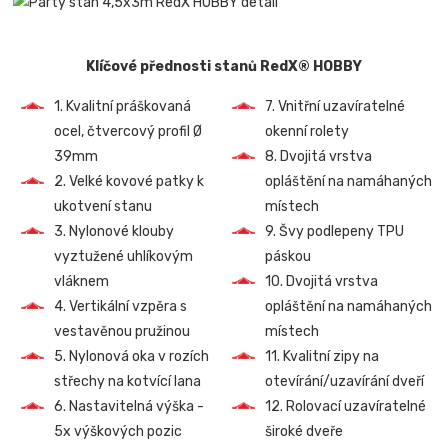
Klíčové přednosti stanů RedX® HOBBY
1. Kvalitní práškovaná
7. Vnitřní uzavíratelné
ocel, čtvercový profil Ø
okenní rolety
39mm
8. Dvojitá vrstva
2. Velké kovové patky k
opláštění na namáhaných
ukotvení stanu
místech
3. Nylonové klouby
9. Švy podlepeny TPU
vyztužené uhlíkovým
páskou
vláknem
10. Dvojitá vrstva
4. Vertikální vzpěra s
opláštění na namáhaných
vestavěnou pružinou
místech
5. Nylonová oka v rozích
11. Kvalitní zipy na
střechy na kotvící lana
otevírání/uzavírání dveří
6. Nastavitelná výška -
12. Rolovací uzavíratelné
5x výškových pozic
široké dveře