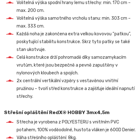
Volitelná výška spodní hrany lemu střechy: min. 170 cm –
max. 200 cm.
Volitelná výška samotného vrcholu stanu: min. 303 cm –
max. 333 cm.
Každá noha je zakončena extra velkou kovovou “patkou”,
poskytující stabilitu konstrukce. Skrz tyto patky se také
stan ukotvuje.
Celá konstrukce drží pohromadě díky samozamykacím
vrutům, které jsou bezpečně a pevně zapuštěny v
nylonových kloubech a spojích.
2x centrální vertikální vzpěry s vestavěnou vnitřní
pružinou – tvoří střed konstrukce a zajišťuje ideální napnutí
střechy.
Střešní opláštění RedX® HOBBY 3mx4,5m
Střecha je vyrobena z POLYESTERU s vnitřním PVC
potahem, 100% voděodolné, hustota vláken je 600D Denier.
Váha střešního opláštění: 8kg.