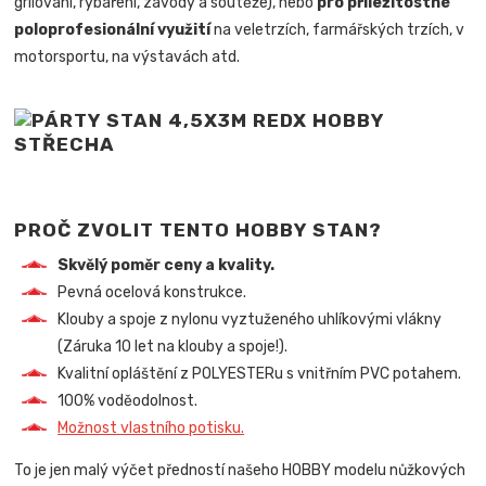
grilování, rybaření, závody a soutěže), nebo
pro příležitostné
poloprofesionální využití
na veletrzích, farmářských trzích, v
motorsportu, na výstavách atd.
PROČ ZVOLIT TENTO HOBBY STAN?
Skvělý poměr ceny a kvality.
Pevná ocelová konstrukce.
Klouby a spoje z nylonu vyztuženého uhlíkovými vlákny
(Záruka 10 let na klouby a spoje!).
Kvalitní opláštění z POLYESTERu s vnitřním PVC potahem.
100% voděodolnost.
Možnost vlastního potisku.
To je jen malý výčet předností našeho HOBBY modelu nůžkových