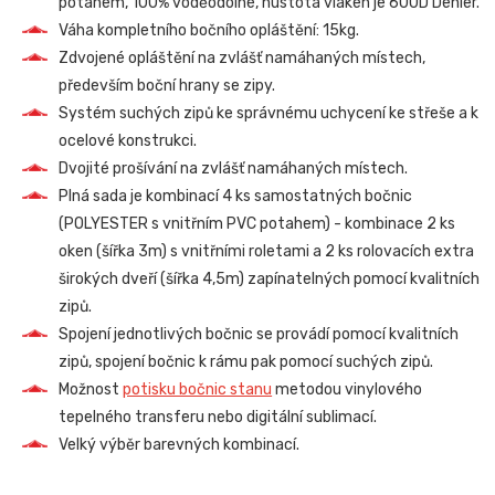
potahem, 100% voděodolné, hustota vláken je 600D Denier.
Váha kompletního bočního opláštění: 15kg.
Zdvojené opláštění na zvlášť namáhaných místech,
především boční hrany se zipy.
Systém suchých zipů ke správnému uchycení ke střeše a k
ocelové konstrukci.
Dvojité prošívání na zvlášť namáhaných místech.
Plná sada je kombinací 4 ks samostatných bočnic
(POLYESTER s vnitřním PVC potahem) - kombinace 2 ks
oken (šířka 3m) s vnitřními roletami a 2 ks rolovacích extra
širokých dveří (šířka 4,5m) zapínatelných pomocí kvalitních
zipů.
Spojení jednotlivých bočnic se provádí pomocí kvalitních
zipů, spojení bočnic k rámu pak pomocí suchých zipů.
Možnost
potisku bočnic stanu
metodou vinylového
tepelného transferu nebo digitální sublimací.
Velký výběr barevných kombinací.