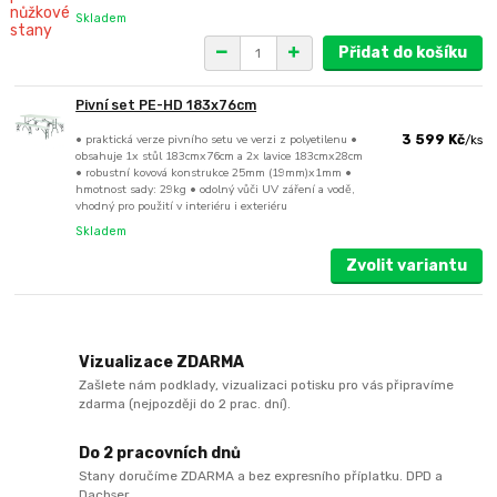
Skladem
Přidat do košíku
Pivní set PE-HD 183x76cm
• praktická verze pivního setu ve verzi z polyetilenu •
3 599 Kč
/
ks
obsahuje 1x stůl 183cmx76cm a 2x lavice 183cmx28cm
• robustní kovová konstrukce 25mm (19mm)x1mm •
hmotnost sady: 29kg • odolný vůči UV záření a vodě,
vhodný pro použití v interiéru i exteriéru
Skladem
Zvolit variantu
Vizualizace ZDARMA
Zašlete nám podklady, vizualizaci potisku pro vás připravíme
zdarma (nejpozději do 2 prac. dní).
Do 2 pracovních dnů
Stany doručíme ZDARMA a bez expresního příplatku. DPD a
Dachser.