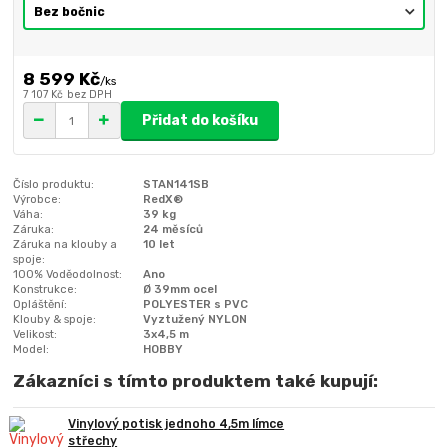
8 599 Kč
/
ks
7 107 Kč
bez DPH
Přidat do košíku
Číslo produktu:
STAN141SB
Výrobce:
RedX®
Váha:
39 kg
Záruka:
24 měsíců
Záruka na klouby a
10 let
spoje:
100% Voděodolnost:
Ano
Konstrukce:
Ø 39mm ocel
Opláštění:
POLYESTER s PVC
Klouby & spoje:
Vyztužený NYLON
Velikost:
3x4,5 m
Model:
HOBBY
Zákazníci s tímto produktem také kupují:
Vinylový potisk jednoho 4,5m límce
střechy