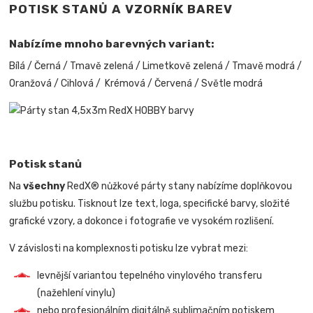
POTISK STANŮ A VZORNÍK BAREV
Nabízíme mnoho barevných variant:
Bílá / Černá / Tmavě zelená / Limetkově zelená / Tmavě modrá /
Oranžová / Cihlová / Krémová / Červená / Světle modrá
Potisk stanů
Na
všechny
RedX® nůžkové párty stany nabízíme doplňkovou
službu potisku. Tisknout lze text, loga, specifické barvy, složité
grafické vzory, a dokonce i fotografie ve vysokém rozlišení.
V závislosti na komplexnosti potisku lze vybrat mezi:
levnější variantou tepelného vinylového transferu
(nažehlení vinylu)
nebo profesionálním digitálně sublimačním potiskem