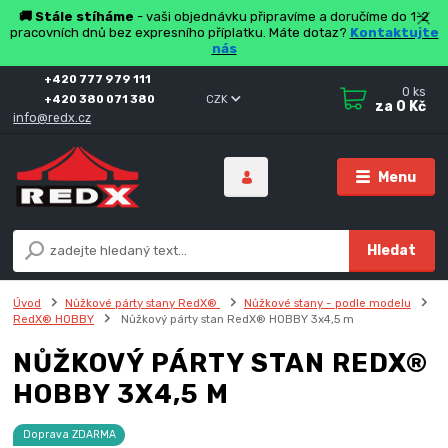
🚚 Stále stíháme
- vaši objednávku připravíme a doručíme do 1-2
pracovních dnů bez expresního příplatku. Máte dotaz?
Kontaktujte
nás
+420 777 979 111
0
ks
+420 380 071 380
CZK
za
0 Kč
info@redx.cz
Menu
Hledat
Úvod
Nůžkové párty stany RedX®
Nůžkové stany - podle modelu
RedX® HOBBY
Nůžkový párty stan RedX® HOBBY 3x4,5 m
NŮŽKOVÝ PÁRTY STAN REDX®
HOBBY 3X4,5 M
Doprava ZDARMA