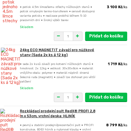
• potisk 4,5m límce/lemu střechy nůžkových stanů •
3 100 Kč
/
ks
potisk vinylovým termo-transferem • cenově dostupná
varianta potisku • realizace probíhá během 5-10
pracovních dní • široký výběr barev
Skladem
Přidat do košíku
24kg ECO MAGNETIT závaží pro nůžkové
stany (Sada 2x ks á 12 kg)
• sada 2x kusů závaží pro kotvení nůžkových stanů •
1 719 Kč
/
ks
hmotnost: 2x 12kg • velikost: 30x30x6cm • materiál
vnějšího obalu: polymer • materiál náplně: drcená
železná ruda (magnetit) • závaží lze stohovat pro větší
zatížení
Skladem
Přidat do košíku
Rozkládací prodejní pult RedX® PROFI 2,8
m x 53cm, vrchní deska: HLINÍK
• pevný a stabilní prodejní/prezentační pult • PROFI
8 799 Kč
/
ks
konstrukce, 6063 hliník a nylonové klouby • vrchní