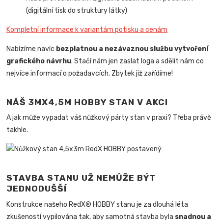
(digitální tisk do struktury látky)
Kompletní informace k variantám potisku a cenám
Nabízíme navíc
bezplatnou a nezávaznou službu vytvoření
grafického návrhu
. Stačí nám jen zaslat loga a sdělit nám co
nejvíce informací o požadavcích. Zbytek již zařídíme!
NÁŠ 3MX4,5M HOBBY STAN V AKCI
A jak může vypadat váš nůžkový párty stan v praxi? Třeba právě
takhle.
STAVBA STANU UŽ NEMŮŽE BÝT
JEDNODUŠŠÍ
Konstrukce našeho RedX® HOBBY stanu je za dlouhá léta
zkušeností vypilována tak, aby samotná stavba byla
snadnou a