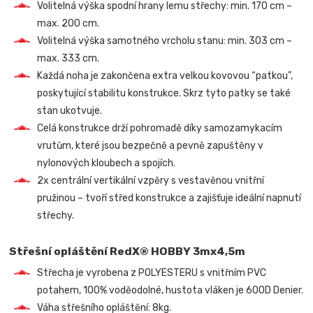
Volitelná výška spodní hrany lemu střechy: min. 170 cm –
max. 200 cm.
Volitelná výška samotného vrcholu stanu: min. 303 cm –
max. 333 cm.
Každá noha je zakončena extra velkou kovovou “patkou”,
poskytující stabilitu konstrukce. Skrz tyto patky se také
stan ukotvuje.
Celá konstrukce drží pohromadě díky samozamykacím
vrutům, které jsou bezpečně a pevně zapuštěny v
nylonových kloubech a spojích.
2x centrální vertikální vzpěry s vestavěnou vnitřní
pružinou – tvoří střed konstrukce a zajišťuje ideální napnutí
střechy.
Střešní opláštění RedX® HOBBY 3mx4,5m
Střecha je vyrobena z POLYESTERU s vnitřním PVC
potahem, 100% voděodolné, hustota vláken je 600D Denier.
Váha střešního opláštění: 8kg.