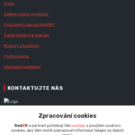
O nás
Galerie našich produktů
Proč zvolit stan od Red
X
®?
Časté otázky ke stanům
Brožury a katalogy
Podporujeme
Obchodní podmínky
KONTAKTUJTE NÁS
Zákaznická podpora RedX®
Zpracování cookies
+420 777 979 111
Po - Pá (9 - 16.30 hod.)
Red
X
®
a partneři potřebují Váš
souhlas
s použitím souborů
cookies, aby Vám mohli zobrazovat informace týkající se Vašich
info@redx.cz