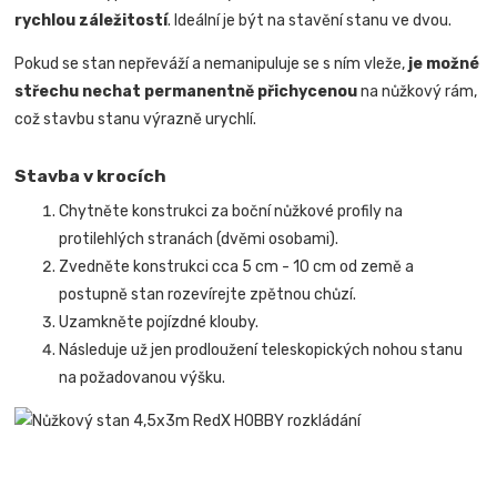
rychlou záležitostí
.
Ideální je být na stavění stanu ve dvou.
Pokud se stan nepřeváží a nemanipuluje se s ním vleže,
je možné
střechu nechat permanentně přichycenou
na nůžkový rám,
což stavbu stanu výrazně urychlí.
Stavba v krocích
Chytněte konstrukci za boční nůžkové profily na
protilehlých stranách (dvěmi osobami).
Zvedněte konstrukci cca 5 cm - 10 cm od země a
postupně stan rozevírejte zpětnou chůzí.
Uzamkněte pojízdné klouby.
Následuje už jen prodloužení teleskopických nohou stanu
na požadovanou výšku.