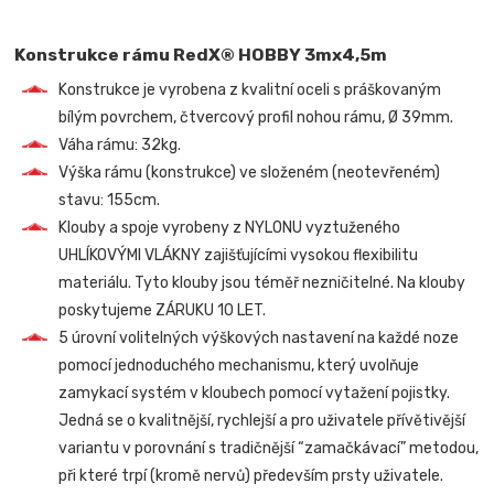
Konstrukce rámu RedX® HOBBY 3mx4,5m
Konstrukce je vyrobena z kvalitní oceli s práškovaným
bílým povrchem, čtvercový profil nohou rámu, Ø 39mm.
Váha rámu: 32kg.
Výška rámu (konstrukce) ve složeném (neotevřeném)
stavu: 155cm.
Klouby a spoje vyrobeny z NYLONU vyztuženého
UHLÍKOVÝMI VLÁKNY zajišťujícími vysokou flexibilitu
materiálu. Tyto klouby jsou téměř nezničitelné. Na klouby
poskytujeme ZÁRUKU 10 LET.
5 úrovní volitelných výškových nastavení na každé noze
pomocí jednoduchého mechanismu, který uvolňuje
zamykací systém v kloubech pomocí vytažení pojistky.
Jedná se o kvalitnější, rychlejší a pro uživatele přívětivější
variantu v porovnání s tradičnější “zamačkávací” metodou,
při které trpí (kromě nervů) především prsty uživatele.