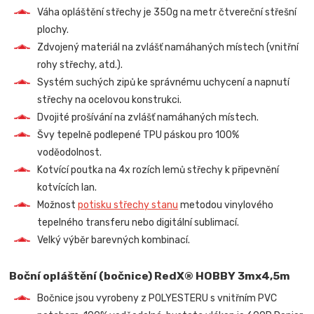
Váha opláštění střechy je 350g na metr čtvereční střešní
plochy.
Zdvojený materiál na zvlášť namáhaných místech (vnitřní
rohy střechy, atd.).
Systém suchých zipů ke správnému uchycení a napnutí
střechy na ocelovou konstrukci.
Dvojité prošívání na zvlášť namáhaných místech.
Švy tepelně podlepené TPU páskou pro 100%
voděodolnost.
Kotvící poutka na 4x rozích lemů střechy k připevnění
kotvících lan.
Možnost
potisku střechy stanu
metodou vinylového
tepelného transferu nebo digitální sublimací.
Velký výběr barevných kombinací.
Boční opláštění (bočnice) RedX® HOBBY 3mx4,5m
Bočnice jsou vyrobeny z POLYESTERU s vnitřním PVC