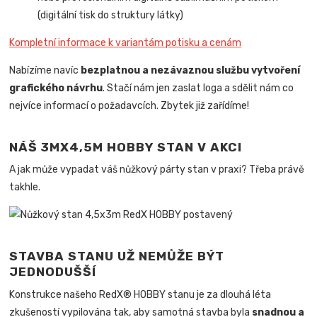
(digitální tisk do struktury látky)
Kompletní informace k variantám potisku a cenám
Nabízíme navíc
bezplatnou a nezávaznou službu vytvoření
grafického návrhu
. Stačí nám jen zaslat loga a sdělit nám co
nejvíce informací o požadavcích. Zbytek již zařídíme!
NÁŠ 3MX4,5M HOBBY STAN V AKCI
A jak může vypadat váš nůžkový párty stan v praxi? Třeba právě
takhle.
STAVBA STANU UŽ NEMŮŽE BÝT
JEDNODUŠŠÍ
Konstrukce našeho RedX® HOBBY stanu je za dlouhá léta
zkušeností vypilována tak, aby samotná stavba byla
snadnou a