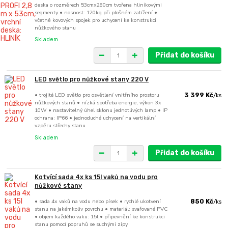
deska o rozměrech 53cmx280cm tvořena hliníkovými
segmenty • nosnost: 120kg při plošném zatížení •
včetně kovových spojek pro uchycení ke konstrukci
nůžkového stanu
Skladem
Přidat do košíku
LED světlo pro nůžkové stany 220 V
• trojité LED světlo pro osvětlení vnitřního prostoru
3 399 Kč
/
ks
nůžkových stanů • nízká spotřeba energie, výkon 3x
10W • nastavitelný úhel sklonu jednotlivých lamp • IP
ochrana: IP66 • jednoduché uchycení na vertikální
vzpěru střechy stanu
Skladem
Přidat do košíku
Kotvící sada 4x ks 15l vaků na vodu pro
nůžkové stany
• sada 4x vaků na vodu nebo písek • rychlé ukotvení
850 Kč
/
ks
stanu na jakémkoliv povrchu • materiál: svařované PVC
• objem každého vaku: 15l • připevnění ke konstrukci
stanu pomocí popruhů se suchými zipy