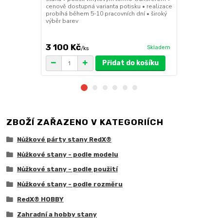
cenově dostupná varianta potisku • realizace
30x30x6cm • 
probíhá během 5-10 pracovních dní • široký
polymer • ma
výběr barev
ruda (magnet
větší zatížení
3 100 Kč
1 719 Kč
Skladem
/
ks
/
Přidat do košíku
ZBOŽÍ ZAŘAZENO V KATEGORIÍCH
Nůžkové párty stany RedX®
Nůžkové stany - podle modelu
Nůžkové stany - podle použití
Nůžkové stany - podle rozměru
RedX® HOBBY
Zahradní a hobby stany