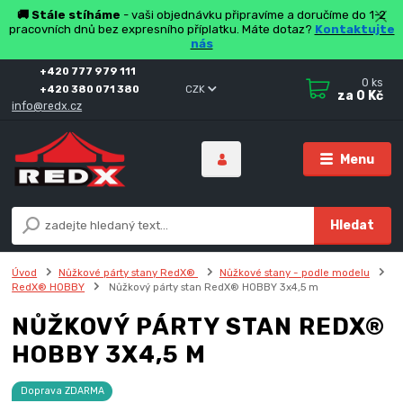
🚚 Stále stíháme
- vaši objednávku připravíme a doručíme do 1-2
pracovních dnů bez expresního příplatku. Máte dotaz?
Kontaktujte
nás
+420 777 979 111
0
ks
+420 380 071 380
CZK
za
0 Kč
info@redx.cz
Menu
Hledat
Úvod
Nůžkové párty stany RedX®
Nůžkové stany - podle modelu
RedX® HOBBY
Nůžkový párty stan RedX® HOBBY 3x4,5 m
NŮŽKOVÝ PÁRTY STAN REDX®
HOBBY 3X4,5 M
Doprava ZDARMA