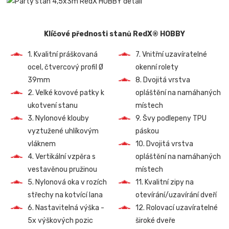
Klíčové přednosti stanů RedX® HOBBY
1. Kvalitní práškovaná
7. Vnitřní uzavíratelné
ocel, čtvercový profil Ø
okenní rolety
39mm
8. Dvojitá vrstva
2. Velké kovové patky k
opláštění na namáhaných
ukotvení stanu
místech
3. Nylonové klouby
9. Švy podlepeny TPU
vyztužené uhlíkovým
páskou
vláknem
10. Dvojitá vrstva
4. Vertikální vzpěra s
opláštění na namáhaných
vestavěnou pružinou
místech
5. Nylonová oka v rozích
11. Kvalitní zipy na
střechy na kotvící lana
otevírání/uzavírání dveří
6. Nastavitelná výška -
12. Rolovací uzavíratelné
5x výškových pozic
široké dveře