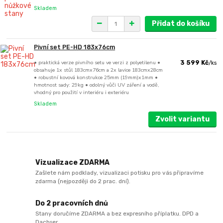
Skladem
Přidat do košíku
Pivní set PE-HD 183x76cm
• praktická verze pivního setu ve verzi z polyetilenu •
3 599 Kč
/
ks
obsahuje 1x stůl 183cmx76cm a 2x lavice 183cmx28cm
• robustní kovová konstrukce 25mm (19mm)x1mm •
hmotnost sady: 29kg • odolný vůči UV záření a vodě,
vhodný pro použití v interiéru i exteriéru
Skladem
Zvolit variantu
Vizualizace ZDARMA
Zašlete nám podklady, vizualizaci potisku pro vás připravíme
zdarma (nejpozději do 2 prac. dní).
Do 2 pracovních dnů
Stany doručíme ZDARMA a bez expresního příplatku. DPD a
Dachser.