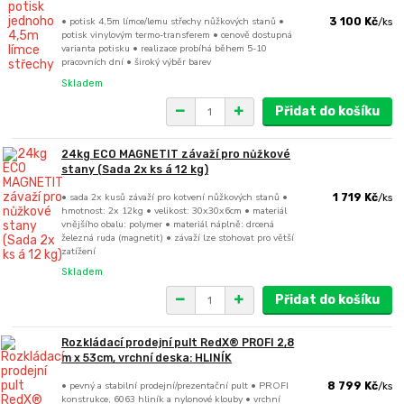
• potisk 4,5m límce/lemu střechy nůžkových stanů •
3 100 Kč
/
ks
potisk vinylovým termo-transferem • cenově dostupná
varianta potisku • realizace probíhá během 5-10
pracovních dní • široký výběr barev
Skladem
Přidat do košíku
24kg ECO MAGNETIT závaží pro nůžkové
stany (Sada 2x ks á 12 kg)
• sada 2x kusů závaží pro kotvení nůžkových stanů •
1 719 Kč
/
ks
hmotnost: 2x 12kg • velikost: 30x30x6cm • materiál
vnějšího obalu: polymer • materiál náplně: drcená
železná ruda (magnetit) • závaží lze stohovat pro větší
zatížení
Skladem
Přidat do košíku
Rozkládací prodejní pult RedX® PROFI 2,8
m x 53cm, vrchní deska: HLINÍK
• pevný a stabilní prodejní/prezentační pult • PROFI
8 799 Kč
/
ks
konstrukce, 6063 hliník a nylonové klouby • vrchní