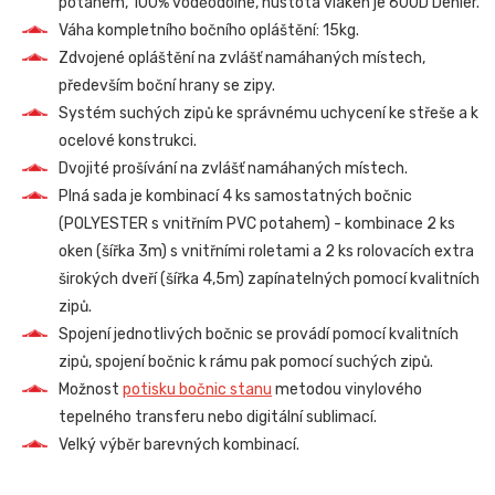
potahem, 100% voděodolné, hustota vláken je 600D Denier.
Váha kompletního bočního opláštění: 15kg.
Zdvojené opláštění na zvlášť namáhaných místech,
především boční hrany se zipy.
Systém suchých zipů ke správnému uchycení ke střeše a k
ocelové konstrukci.
Dvojité prošívání na zvlášť namáhaných místech.
Plná sada je kombinací 4 ks samostatných bočnic
(POLYESTER s vnitřním PVC potahem) - kombinace 2 ks
oken (šířka 3m) s vnitřními roletami a 2 ks rolovacích extra
širokých dveří (šířka 4,5m) zapínatelných pomocí kvalitních
zipů.
Spojení jednotlivých bočnic se provádí pomocí kvalitních
zipů, spojení bočnic k rámu pak pomocí suchých zipů.
Možnost
potisku bočnic stanu
metodou vinylového
tepelného transferu nebo digitální sublimací.
Velký výběr barevných kombinací.