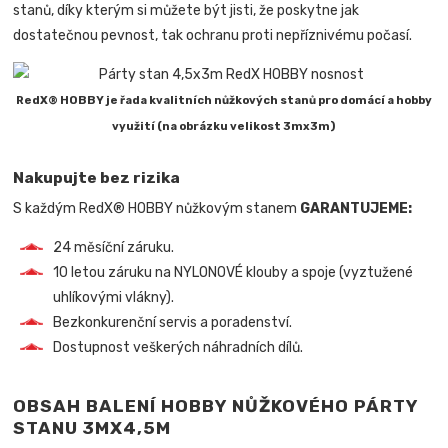
stanů, díky kterým si můžete být jisti, že poskytne jak
dostatečnou pevnost, tak ochranu proti nepříznivému počasí.
RedX® HOBBY je řada kvalitních nůžkových stanů pro domácí a hobby
využití (na obrázku velikost 3mx3m)
Nakupujte bez rizika
S každým RedX® HOBBY nůžkovým stanem
GARANTUJEME:
24 měsíční záruku.
10 letou záruku na NYLONOVÉ klouby a spoje (vyztužené
uhlíkovými vlákny).
Bezkonkurenční servis a poradenství.
Dostupnost veškerých náhradních dílů.
OBSAH BALENÍ HOBBY NŮŽKOVÉHO PÁRTY
STANU 3MX4,5M