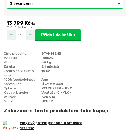
13 799 Kč
/
ks
11 404 Kč
bez DPH
Přidat do košíku
Číslo produktu:
STAN142NB
Výrobce:
RedX®
Váha:
54 kg
Záruka:
24 měsíců
Záruka na klouby a
10 let
spoje:
100% Voděodolnost:
Ano
Konstrukce:
Ø 39mm ocel
Opláštění:
POLYESTER s PVC
Klouby & spoje:
Vyztužený NYLON
Velikost:
3x4,5 m
Model:
HOBBY
Zákazníci s tímto produktem také kupují:
Vinylový potisk jednoho 4,5m límce
střechy