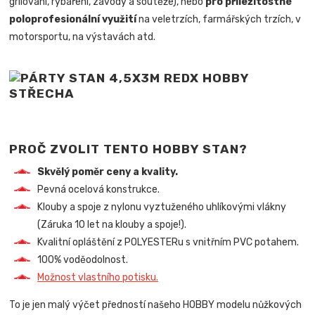
grilování, rybaření, závody a soutěže), nebo
pro příležitostné
poloprofesionální využití
na veletrzích, farmářských trzích, v
motorsportu, na výstavách atd.
PROČ ZVOLIT TENTO HOBBY STAN?
Skvělý poměr ceny a kvality.
Pevná ocelová konstrukce.
Klouby a spoje z nylonu vyztuženého uhlíkovými vlákny
(Záruka 10 let na klouby a spoje!).
Kvalitní opláštění z POLYESTERu s vnitřním PVC potahem.
100% voděodolnost.
Možnost vlastního potisku.
To je jen malý výčet předností našeho HOBBY modelu nůžkových