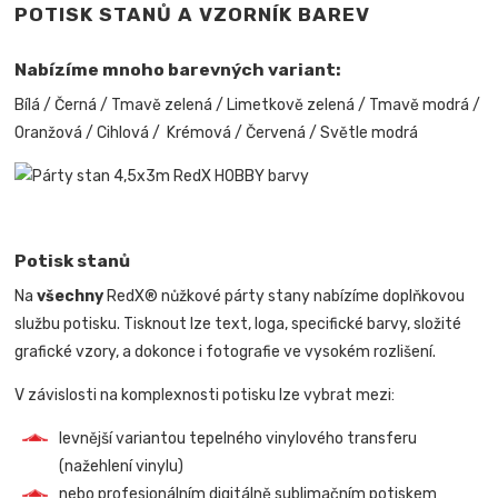
POTISK STANŮ A VZORNÍK BAREV
Nabízíme mnoho barevných variant:
Bílá / Černá / Tmavě zelená / Limetkově zelená / Tmavě modrá /
Oranžová / Cihlová / Krémová / Červená / Světle modrá
Potisk stanů
Na
všechny
RedX® nůžkové párty stany nabízíme doplňkovou
službu potisku. Tisknout lze text, loga, specifické barvy, složité
grafické vzory, a dokonce i fotografie ve vysokém rozlišení.
V závislosti na komplexnosti potisku lze vybrat mezi:
levnější variantou tepelného vinylového transferu
(nažehlení vinylu)
nebo profesionálním digitálně sublimačním potiskem