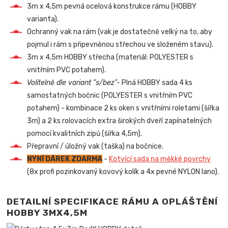
3m x 4,5m pevná ocelová konstrukce rámu (HOBBY
varianta).
Ochranný vak na rám (vak je dostatečně velký na to, aby
pojmul i rám s připevněnou střechou ve složeném stavu).
3m x 4,5m HOBBY střecha (materiál: POLYESTER s
vnitřním PVC potahem).
Volitelně dle variant "s/bez"-
Plná HOBBY sada 4 ks
samostatných bočnic (POLYESTER s vnitřním PVC
potahem) - kombinace 2 ks oken s vnitřními roletami (šířka
3m) a 2 ks rolovacích extra širokých dveří zapínatelných
pomocí kvalitních zipů (šířka 4,5m).
Přepravní / úložný vak (taška) na bočnice.
NYNÍ DÁREK ZDARMA
-
Kotvící sada na měkké povrchy
(8x profi pozinkovaný kovový kolík a 4x pevné NYLON lano).
DETAILNÍ SPECIFIKACE RÁMU A OPLÁŠTĚNÍ
HOBBY 3MX4,5M