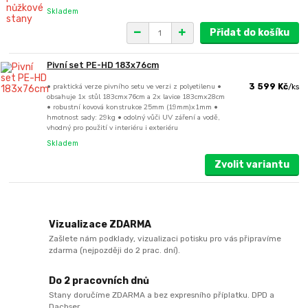
Skladem
Přidat do košíku
Pivní set PE-HD 183x76cm
• praktická verze pivního setu ve verzi z polyetilenu •
3 599 Kč
/
ks
obsahuje 1x stůl 183cmx76cm a 2x lavice 183cmx28cm
• robustní kovová konstrukce 25mm (19mm)x1mm •
hmotnost sady: 29kg • odolný vůči UV záření a vodě,
vhodný pro použití v interiéru i exteriéru
Skladem
Zvolit variantu
Vizualizace ZDARMA
Zašlete nám podklady, vizualizaci potisku pro vás připravíme
zdarma (nejpozději do 2 prac. dní).
Do 2 pracovních dnů
Stany doručíme ZDARMA a bez expresního příplatku. DPD a
Dachser.