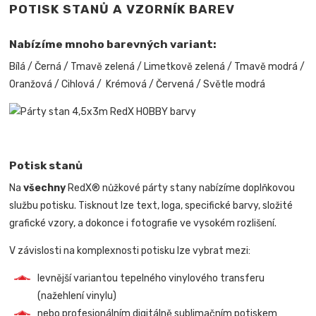
POTISK STANŮ A VZORNÍK BAREV
Nabízíme mnoho barevných variant:
Bílá / Černá / Tmavě zelená / Limetkově zelená / Tmavě modrá /
Oranžová / Cihlová / Krémová / Červená / Světle modrá
Potisk stanů
Na
všechny
RedX® nůžkové párty stany nabízíme doplňkovou
službu potisku. Tisknout lze text, loga, specifické barvy, složité
grafické vzory, a dokonce i fotografie ve vysokém rozlišení.
V závislosti na komplexnosti potisku lze vybrat mezi:
levnější variantou tepelného vinylového transferu
(nažehlení vinylu)
nebo profesionálním digitálně sublimačním potiskem