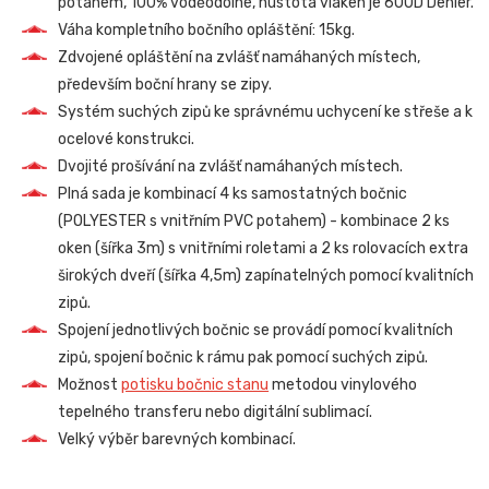
potahem, 100% voděodolné, hustota vláken je 600D Denier.
Váha kompletního bočního opláštění: 15kg.
Zdvojené opláštění na zvlášť namáhaných místech,
především boční hrany se zipy.
Systém suchých zipů ke správnému uchycení ke střeše a k
ocelové konstrukci.
Dvojité prošívání na zvlášť namáhaných místech.
Plná sada je kombinací 4 ks samostatných bočnic
(POLYESTER s vnitřním PVC potahem) - kombinace 2 ks
oken (šířka 3m) s vnitřními roletami a 2 ks rolovacích extra
širokých dveří (šířka 4,5m) zapínatelných pomocí kvalitních
zipů.
Spojení jednotlivých bočnic se provádí pomocí kvalitních
zipů, spojení bočnic k rámu pak pomocí suchých zipů.
Možnost
potisku bočnic stanu
metodou vinylového
tepelného transferu nebo digitální sublimací.
Velký výběr barevných kombinací.