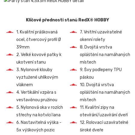
Klíčové přednosti stanů RedX® HOBBY
1. Kvalitní práškovaná
7. Vnitřní uzavíratelné
ocel, čtvercový profil Ø
okenní rolety
39mm
8. Dvojitá vrstva
2. Velké kovové patky k
opláštění na namáhaných
ukotvení stanu
místech
3. Nylonové klouby
9. Švy podlepeny TPU
vyztužené uhlíkovým
páskou
vláknem
10. Dvojitá vrstva
4. Vertikální vzpěra s
opláštění na namáhaných
vestavěnou pružinou
místech
5. Nylonová oka v rozích
11. Kvalitní zipy na
střechy na kotvící lana
otevírání/uzavírání dveří
6. Nastavitelná výška -
12. Rolovací uzavíratelné
5x výškových pozic
široké dveře