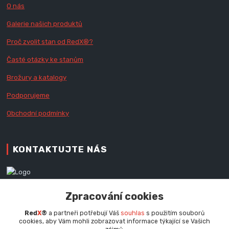
O nás
Galerie našich produktů
Proč zvolit stan od Red
X
®?
Časté otázky ke stanům
Brožury a katalogy
Podporujeme
Obchodní podmínky
KONTAKTUJTE NÁS
Zákaznická podpora RedX®
Zpracování cookies
+420 777 979 111
Po - Pá (9 - 16.30 hod.)
Red
X
®
a partneři potřebují Váš
souhlas
s použitím souborů
cookies, aby Vám mohli zobrazovat informace týkající se Vašich
info@redx.cz