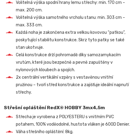
Volitelná výška spodní hrany lemu střechy: min. 170 cm –
max. 200 cm.
Volitelná výška samotného vrcholu stanu: min. 303 cm –
max. 333 cm.
Každá noha je zakončena extra velkou kovovou “patkou”,
poskytující stabilitu konstrukce. Skrz tyto patky se také
stan ukotvuje.
Celá konstrukce drží pohromadě díky samozamykacím
vrutům, které jsou bezpečně a pevně zapuštěny v
nylonových kloubech a spojích.
2x centrální vertikální vzpěry s vestavěnou vnitřní
pružinou – tvoří střed konstrukce a zajišťuje ideální napnutí
střechy.
Střešní opláštění RedX® HOBBY 3mx4,5m
Střecha je vyrobena z POLYESTERU s vnitřním PVC
potahem, 100% voděodolné, hustota vláken je 600D Denier.
Váha střešního opláštění: 8kg.