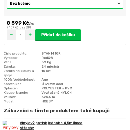
8 599 Kč
/
ks
7 107 Kč
bez DPH
Přidat do košíku
Číslo produktu:
STAN141GR
Výrobce:
RedX®
Váha:
39 kg
Záruka:
24 měsíců
Záruka na klouby a
10 let
spoje:
100% Voděodolnost:
Ano
Konstrukce:
Ø 39mm ocel
Opláštění:
POLYESTER s PVC
Klouby & spoje:
Vyztužený NYLON
Velikost:
3x4,5 m
Model:
HOBBY
Zákazníci s tímto produktem také kupují:
Vinylový potisk jednoho 4,5m límce
střechy