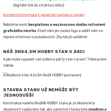
(digitální tisk do struktury látky)
Kompletní informace k variantám potisku a cenám
Nabízíme navíc
bezplatnou a nezávaznou službu vytvoření
grafického návrhu
. Stačí nám jen zaslat loga a sdělit nám co
nejvíce informací o požadavcích. Zbytek již zařídíme!
NÁŠ 3MX4,5M HOBBY STAN V AKCI
A jak může vypadat váš nůžkový párty stan v praxi? Třeba právě
takhle.
STAVBA STANU UŽ NEMŮŽE BÝT
JEDNODUŠŠÍ
Konstrukce našeho RedX® HOBBY stanu je za dlouhá léta
zkušeností vypilována tak, aby samotná stavba byla
snadnou a