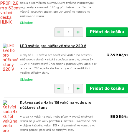
deska o rozměrech 53cmx280cm tvořena hliníkovými
segmenty • nosnost: 120kg při plošném zatížení •
včetně kovových spojek pro uchycení ke konstrukci
nůžkového stanu
Skladem
Přidat do košíku
LED světlo pro nůžkové stany 220 V
• trojité LED světlo pro osvětlení vnitřního prostoru
3 399 Kč
/
ks
nůžkových stanů • nízká spotřeba energie, výkon 3x
10W • nastavitelný úhel sklonu jednotlivých lamp • IP
ochrana: IP66 • jednoduché uchycení na vertikální
vzpěru střechy stanu
Skladem
Přidat do košíku
Kotvící sada 4x ks 15l vaků na vodu pro
nůžkové stany
• sada 4x vaků na vodu nebo písek • rychlé ukotvení
850 Kč
/
ks
stanu na jakémkoliv povrchu • materiál: svařované PVC
• objem každého vaku: 15l • připevnění ke konstrukci
stanu pomocí popruhů se suchými zipy