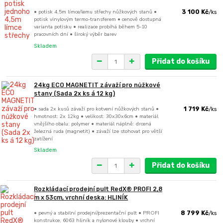
• potisk 4,5m límce/lemu střechy nůžkových stanů •
3 100 Kč
/
ks
potisk vinylovým termo-transferem • cenově dostupná
varianta potisku • realizace probíhá během 5-10
pracovních dní • široký výběr barev
Skladem
Přidat do košíku
24kg ECO MAGNETIT závaží pro nůžkové
stany (Sada 2x ks á 12 kg)
• sada 2x kusů závaží pro kotvení nůžkových stanů •
1 719 Kč
/
ks
hmotnost: 2x 12kg • velikost: 30x30x6cm • materiál
vnějšího obalu: polymer • materiál náplně: drcená
železná ruda (magnetit) • závaží lze stohovat pro větší
zatížení
Skladem
Přidat do košíku
Rozkládací prodejní pult RedX® PROFI 2,8
m x 53cm, vrchní deska: HLINÍK
• pevný a stabilní prodejní/prezentační pult • PROFI
8 799 Kč
/
ks
konstrukce, 6063 hliník a nylonové klouby • vrchní