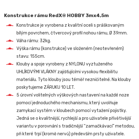
Konstrukce rámu RedX® HOBBY 3mx4,5m
Konstrukce je vyrobena z kvalitní oceli s práškovaným
bílým povrchem, čtvercový profil nohou rámu, Ø 39mm.
Váha rámu: 32kg.
Výška rámu (konstrukce) ve složeném (neotevřeném)
stavu: 155cm.
Klouby a spoje vyrobeny z NYLONU vyztuženého
UHLÍKOVÝMI VLÁKNY zajišťujícími vysokou flexibilitu
materiálu. Tyto klouby jsou téměř nezničitelné. Na klouby
poskytujeme ZÁRUKU 10 LET.
5 úrovní volitelných výškových nastavení na každé noze
pomocí jednoduchého mechanismu, který uvolňuje
zamykací systém v kloubech pomocí vytažení pojistky.
Jedná se o kvalitnější, rychlejší a pro uživatele přívětivější
variantu v porovnání s tradičnější “zamačkávací” metodou,
při které trpí (kromě nervů) především prsty uživatele.