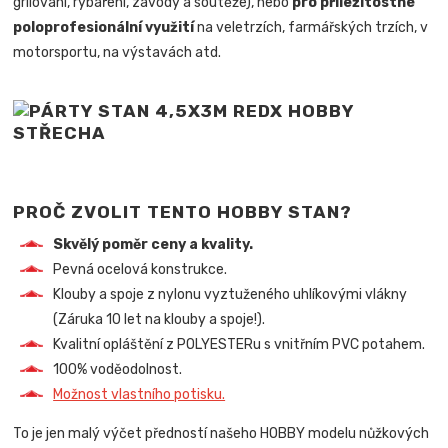
grilování, rybaření, závody a soutěže), nebo
pro příležitostné
poloprofesionální využití
na veletrzích, farmářských trzích, v
motorsportu, na výstavách atd.
PROČ ZVOLIT TENTO HOBBY STAN?
Skvělý poměr ceny a kvality.
Pevná ocelová konstrukce.
Klouby a spoje z nylonu vyztuženého uhlíkovými vlákny
(Záruka 10 let na klouby a spoje!).
Kvalitní opláštění z POLYESTERu s vnitřním PVC potahem.
100% voděodolnost.
Možnost vlastního potisku.
To je jen malý výčet předností našeho HOBBY modelu nůžkových