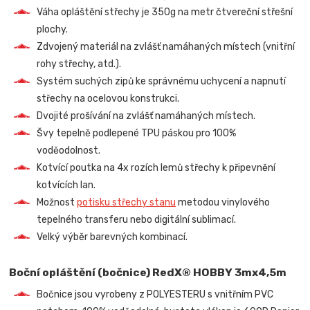
Váha opláštění střechy je 350g na metr čtvereční střešní
plochy.
Zdvojený materiál na zvlášť namáhaných místech (vnitřní
rohy střechy, atd.).
Systém suchých zipů ke správnému uchycení a napnutí
střechy na ocelovou konstrukci.
Dvojité prošívání na zvlášť namáhaných místech.
Švy tepelně podlepené TPU páskou pro 100%
voděodolnost.
Kotvící poutka na 4x rozích lemů střechy k připevnění
kotvících lan.
Možnost
potisku střechy stanu
metodou vinylového
tepelného transferu nebo digitální sublimací.
Velký výběr barevných kombinací.
Boční opláštění (bočnice) RedX® HOBBY 3mx4,5m
Bočnice jsou vyrobeny z POLYESTERU s vnitřním PVC