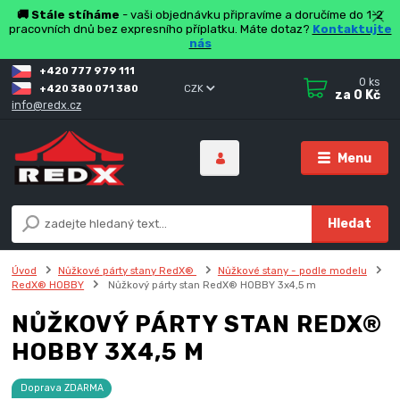
🚚 Stále stíháme
- vaši objednávku připravíme a doručíme do 1-2
pracovních dnů bez expresního příplatku. Máte dotaz?
Kontaktujte
nás
+420 777 979 111
0
ks
+420 380 071 380
CZK
za
0 Kč
info@redx.cz
Menu
Hledat
Úvod
Nůžkové párty stany RedX®
Nůžkové stany - podle modelu
RedX® HOBBY
Nůžkový párty stan RedX® HOBBY 3x4,5 m
NŮŽKOVÝ PÁRTY STAN REDX®
HOBBY 3X4,5 M
Doprava ZDARMA