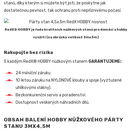
stanů, díky kterým si můžete být jisti, že poskytne jak
dostatečnou pevnost, tak ochranu proti nepříznivému počasí.
RedX® HOBBY je řada kvalitních nůžkových stanů pro domácí a hobby
využití (na obrázku velikost 3mx3m)
Nakupujte bez rizika
S každým RedX® HOBBY nůžkovým stanem
GARANTUJEME:
24 měsíční záruku.
10 letou záruku na NYLONOVÉ klouby a spoje (vyztužené
uhlíkovými vlákny).
Bezkonkurenční servis a poradenství.
Dostupnost veškerých náhradních dílů.
OBSAH BALENÍ HOBBY NŮŽKOVÉHO PÁRTY
STANU 3MX4,5M