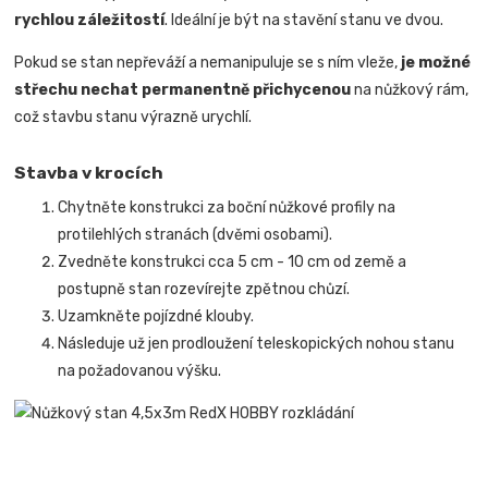
rychlou záležitostí
.
Ideální je být na stavění stanu ve dvou.
Pokud se stan nepřeváží a nemanipuluje se s ním vleže,
je možné
střechu nechat permanentně přichycenou
na nůžkový rám,
což stavbu stanu výrazně urychlí.
Stavba v krocích
Chytněte konstrukci za boční nůžkové profily na
protilehlých stranách (dvěmi osobami).
Zvedněte konstrukci cca 5 cm - 10 cm od země a
postupně stan rozevírejte zpětnou chůzí.
Uzamkněte pojízdné klouby.
Následuje už jen prodloužení teleskopických nohou stanu
na požadovanou výšku.