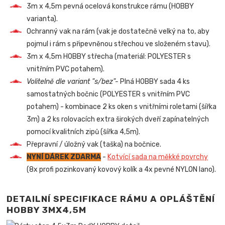
3m x 4,5m pevná ocelová konstrukce rámu (HOBBY
varianta).
Ochranný vak na rám (vak je dostatečně velký na to, aby
pojmul i rám s připevněnou střechou ve složeném stavu).
3m x 4,5m HOBBY střecha (materiál: POLYESTER s
vnitřním PVC potahem).
Volitelně dle variant "s/bez"-
Plná HOBBY sada 4 ks
samostatných bočnic (POLYESTER s vnitřním PVC
potahem) - kombinace 2 ks oken s vnitřními roletami (šířka
3m) a 2 ks rolovacích extra širokých dveří zapínatelných
pomocí kvalitních zipů (šířka 4,5m).
Přepravní / úložný vak (taška) na bočnice.
NYNÍ DÁREK ZDARMA
-
Kotvící sada na měkké povrchy
(8x profi pozinkovaný kovový kolík a 4x pevné NYLON lano).
DETAILNÍ SPECIFIKACE RÁMU A OPLÁŠTĚNÍ
HOBBY 3MX4,5M