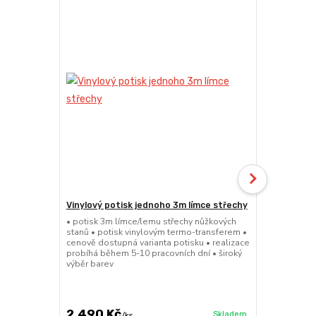
Vinylový potisk jednoho 3m límce střechy
24kg Želez
(Sada 2x ks 
• potisk 3m límce/lemu střechy nůžkových
stanů • potisk vinylovým termo-transferem •
• sada 2x ku
cenově dostupná varianta potisku • realizace
stanů • hmotn
probíhá během 5-10 pracovních dní • široký
27,5x5cm • m
výběr barev
práškové lak
větší zatížení
2 490 Kč
1 839 Kč
Skladem
/
ks