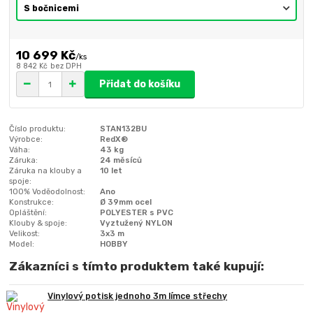
10 699 Kč
/
ks
8 842 Kč
bez DPH
Přidat do košíku
Číslo produktu:
STAN132BU
Výrobce:
RedX®
Váha:
43 kg
Záruka:
24 měsíců
Záruka na klouby a
10 let
spoje:
100% Voděodolnost:
Ano
Konstrukce:
Ø 39mm ocel
Opláštění:
POLYESTER s PVC
Klouby & spoje:
Vyztužený NYLON
Velikost:
3x3 m
Model:
HOBBY
Zákazníci s tímto produktem také kupují:
Vinylový potisk jednoho 3m límce střechy