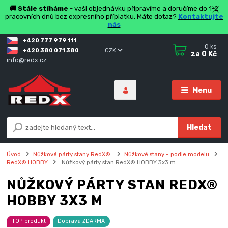
🚚 Stále stíháme
- vaši objednávku připravíme a doručíme do 1-2
pracovních dnů bez expresního příplatku. Máte dotaz?
Kontaktujte
nás
+420 777 979 111
0
ks
+420 380 071 380
CZK
za
0 Kč
info@redx.cz
Menu
Hledat
Úvod
Nůžkové párty stany RedX®
Nůžkové stany - podle modelu
RedX® HOBBY
Nůžkový párty stan RedX® HOBBY 3x3 m
NŮŽKOVÝ PÁRTY STAN REDX®
HOBBY 3X3 M
TOP produkt
Doprava ZDARMA