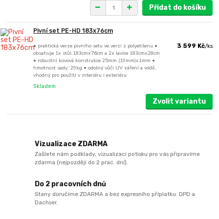
Přidat do košíku
Pivní set PE-HD 183x76cm
• praktická verze pivního setu ve verzi z polyetilenu •
3 599 Kč
/
ks
obsahuje 1x stůl 183cmx76cm a 2x lavice 183cmx28cm
• robustní kovová konstrukce 25mm (19mm)x1mm •
hmotnost sady: 29kg • odolný vůči UV záření a vodě,
vhodný pro použití v interiéru i exteriéru
Skladem
Zvolit variantu
Vizualizace ZDARMA
Zašlete nám podklady, vizualizaci potisku pro vás připravíme
zdarma (nejpozději do 2 prac. dní).
Do 2 pracovních dnů
Stany doručíme ZDARMA a bez expresního příplatku. DPD a
Dachser.