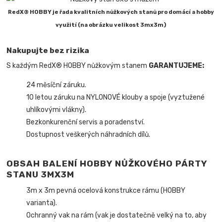
RedX® HOBBY je řada kvalitních nůžkových stanů pro domácí a hobby
využití (na obrázku velikost 3mx3m)
Nakupujte bez rizika
S každým RedX® HOBBY nůžkovým stanem
GARANTUJEME:
24 měsíční záruku.
10 letou záruku na NYLONOVÉ klouby a spoje (vyztužené
uhlíkovými vlákny).
Bezkonkurenční servis a poradenství.
Dostupnost veškerých náhradních dílů.
OBSAH BALENÍ HOBBY NŮŽKOVÉHO PÁRTY
STANU 3MX3M
3m x 3m pevná ocelová konstrukce rámu (HOBBY
varianta).
Ochranný vak na rám (vak je dostatečně velký na to, aby