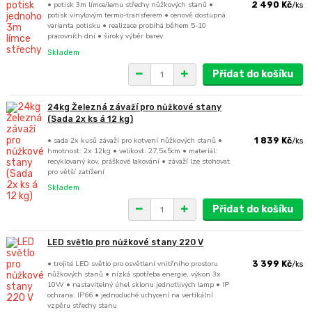
• potisk 3m límce/lemu střechy nůžkových stanů •
2 490 Kč
/
ks
potisk vinylovým termo-transferem • cenově dostupná
varianta potisku • realizace probíhá během 5-10
pracovních dní • široký výběr barev
Skladem
Přidat do košíku
24kg Železná závaží pro nůžkové stany
(Sada 2x ks á 12 kg)
• sada 2x kusů závaží pro kotvení nůžkových stanů •
1 839 Kč
/
ks
hmotnost: 2x 12kg • velikost: 27,5x5cm • materiál:
recyklovaný kov, práškové lakování • závaží lze stohovat
pro větší zatížení
Skladem
Přidat do košíku
LED světlo pro nůžkové stany 220 V
• trojité LED světlo pro osvětlení vnitřního prostoru
3 399 Kč
/
ks
nůžkových stanů • nízká spotřeba energie, výkon 3x
10W • nastavitelný úhel sklonu jednotlivých lamp • IP
ochrana: IP66 • jednoduché uchycení na vertikální
vzpěru střechy stanu