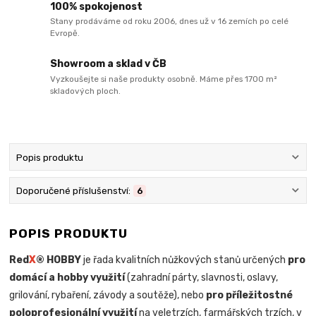
100% spokojenost
Stany prodáváme od roku 2006, dnes už v 16 zemích po celé
Evropě.
Showroom a sklad v ČB
Vyzkoušejte si naše produkty osobně. Máme přes 1700 m²
skladových ploch.
Popis produktu
Doporučené příslušenství:
6
POPIS PRODUKTU
Red
X
® HOBBY
je řada kvalitních nůžkových stanů určených
pro
domácí a hobby využití
(zahradní párty, slavnosti, oslavy,
grilování, rybaření, závody a soutěže), nebo
pro příležitostné
poloprofesionální využití
na veletrzích, farmářských trzích, v