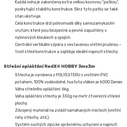
Každá noha je zakončena extra velkou kovovou “patkou”,
poskytující stabilitu konstrukce. Skrz tyto patky se také
stan ukotvuje.
Celá konstrukce drží pohromadě díky samozamykacím
vrutům, které jsou bezpečně a pevně zapuštěny v
nylonových kloubech a spojích.
Centrální vertikální vzpěra s vestavěnou vnitřní pružinou –
tvoří střed konstrukce a zajišťuje ideální napnutí střechy.
Střešní opláštění RedX® HOBBY 3mx3m
Střecha je vyrobena z POLYESTERU s vnitřním PVC
potahem, 100% voděodolné, hustota vláken je 600D Denier.
Váha střešního opláštění: 6kg.
Váha opláštění střechy je 350g na metr čtvereční střešní
plochy.
Zdvojený materiál na zvlášť namáhaných místech (vnitřní
rohy střechy, atd.).
Systém suchých zipů ke správnému uchycení a napnutí