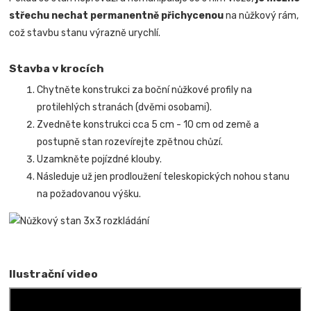
střechu nechat permanentně přichycenou
na nůžkový rám,
což stavbu stanu výrazně urychlí.
Stavba v krocích
Chytněte konstrukci za boční nůžkové profily na
protilehlých stranách (dvěmi osobami).
Zvedněte konstrukci cca 5 cm - 10 cm od země a
postupně stan rozevírejte zpětnou chůzí.
Uzamkněte pojízdné klouby.
Následuje už jen prodloužení teleskopických nohou stanu
na požadovanou výšku.
Ilustrační video