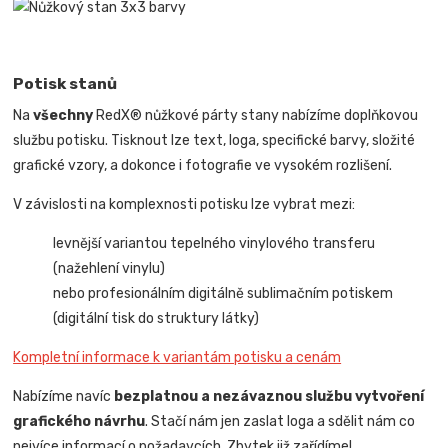
Potisk stanů
Na
všechny
RedX® nůžkové párty stany nabízíme doplňkovou
službu potisku. Tisknout lze text, loga, specifické barvy, složité
grafické vzory, a dokonce i fotografie ve vysokém rozlišení.
V závislosti na komplexnosti potisku lze vybrat mezi:
levnější variantou tepelného vinylového transferu
(nažehlení vinylu)
nebo profesionálním digitálně sublimačním potiskem
(digitální tisk do struktury látky)
Kompletní informace k variantám potisku a cenám
Nabízíme navíc
bezplatnou a nezávaznou službu vytvoření
grafického návrhu
. Stačí nám jen zaslat loga a sdělit nám co
nejvíce informací o požadavcích. Zbytek již zařídíme!