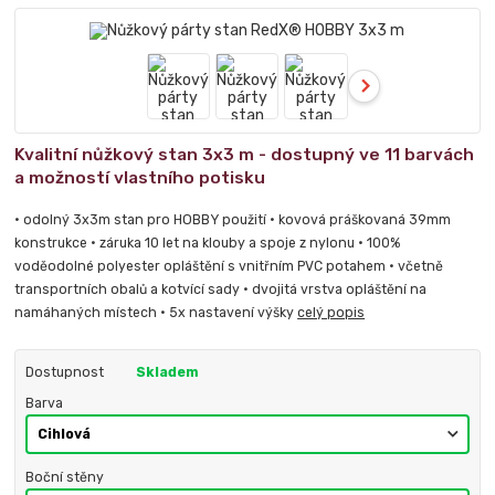
Kvalitní nůžkový stan 3x3 m - dostupný ve 11 barvách
a možností vlastního potisku
• odolný 3x3m stan pro HOBBY použití • kovová práškovaná 39mm
konstrukce • záruka 10 let na klouby a spoje z nylonu • 100%
voděodolné polyester opláštění s vnitřním PVC potahem • včetně
transportních obalů a kotvící sady • dvojitá vrstva opláštění na
namáhaných místech • 5x nastavení výšky
celý popis
Dostupnost
Skladem
Barva
Boční stěny