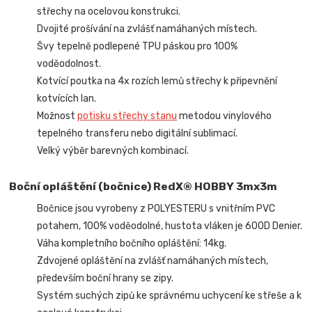
střechy na ocelovou konstrukci.
Dvojité prošívání na zvlášť namáhaných místech.
Švy tepelně podlepené TPU páskou pro 100%
voděodolnost.
Kotvící poutka na 4x rozích lemů střechy k připevnění
kotvících lan.
Možnost
potisku střechy stanu
metodou vinylového
tepelného transferu nebo digitální sublimací.
Velký výběr barevných kombinací.
Boční opláštění (bočnice) RedX® HOBBY 3mx3m
Bočnice jsou vyrobeny z POLYESTERU s vnitřním PVC
potahem, 100% voděodolné, hustota vláken je 600D Denier.
Váha kompletního bočního opláštění: 14kg.
Zdvojené opláštění na zvlášť namáhaných místech,
především boční hrany se zipy.
Systém suchých zipů ke správnému uchycení ke střeše a k