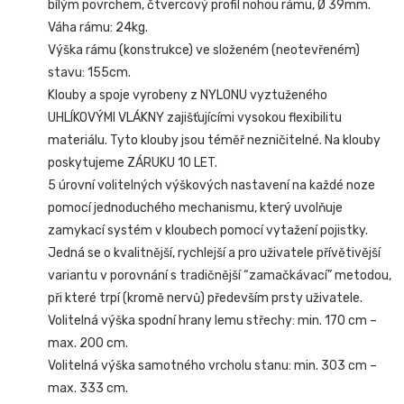
bílým povrchem, čtvercový profil nohou rámu, Ø 39mm.
Váha rámu: 24kg.
Výška rámu (konstrukce) ve složeném (neotevřeném)
stavu: 155cm.
Klouby a spoje vyrobeny z NYLONU vyztuženého
UHLÍKOVÝMI VLÁKNY zajišťujícími vysokou flexibilitu
materiálu. Tyto klouby jsou téměř nezničitelné. Na klouby
poskytujeme ZÁRUKU 10 LET.
5 úrovní volitelných výškových nastavení na každé noze
pomocí jednoduchého mechanismu, který uvolňuje
zamykací systém v kloubech pomocí vytažení pojistky.
Jedná se o kvalitnější, rychlejší a pro uživatele přívětivější
variantu v porovnání s tradičnější “zamačkávací” metodou,
při které trpí (kromě nervů) především prsty uživatele.
Volitelná výška spodní hrany lemu střechy: min. 170 cm –
max. 200 cm.
Volitelná výška samotného vrcholu stanu: min. 303 cm –
max. 333 cm.