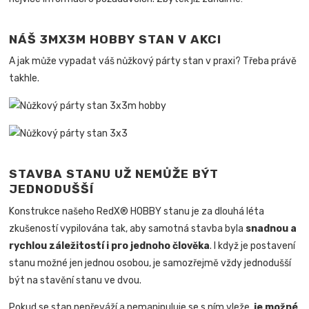
NÁŠ 3MX3M HOBBY STAN V AKCI
A jak může vypadat váš nůžkový párty stan v praxi? Třeba právě
takhle.
STAVBA STANU UŽ NEMŮŽE BÝT
JEDNODUŠŠÍ
Konstrukce našeho RedX® HOBBY stanu je za dlouhá léta
zkušeností vypilována tak, aby samotná stavba byla
snadnou a
rychlou záležitostí i pro jednoho člověka
.
I když je postavení
stanu možné jen jednou osobou, je samozřejmě vždy jednodušší
být na stavění stanu ve dvou.
Pokud se stan nepřeváží a nemanipuluje se s ním vleže,
je možné