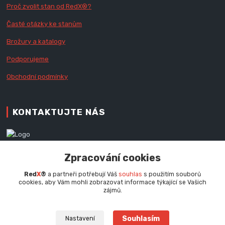
Proč zvolit stan od Red
X
®?
Časté otázky ke stanům
Brožury a katalogy
Podporujeme
Obchodní podmínky
KONTAKTUJTE NÁS
Zákaznická podpora RedX®
Zpracování cookies
+420 777 979 111
Po - Pá (9 - 16.30 hod.)
Red
X
®
a partneři potřebují Váš
souhlas
s použitím souborů
cookies, aby Vám mohli zobrazovat informace týkající se Vašich
info@redx.cz
zájmů.
Souhlasím
Nastavení