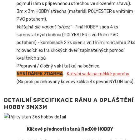
pojmul i rám s připevněnou střechou ve složeném stavu).
3m x 3m HOBBY střecha (materiál: POLYESTER s vnitřním
PVC potahem).
Volitelně dle variant "s/bez"-
Plná HOBBY sada 4 ks
samostatných bočnic (POLYESTER s vnitřním PVC
potahem) - kombinace 2 ks oken s vnitřními roletami a 2 ks
rolovacích extra širokých dveří zapínatelných pomocí
kvalitních zipů.
Přepravní / úložný vak (taška) na bočnice.
NYNÍ DÁREK ZDARMA
-
Kotvící sada na měkké povrchy
(8x profi pozinkovaný kovový kolík a 4x pevné NYLON lano).
DETAILNÍ SPECIFIKACE RÁMU A OPLÁŠTĚNÍ
HOBBY 3MX3M
Klíčové přednosti stanů RedX® HOBBY