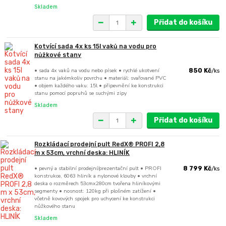
Skladem
Přidat do košíku
Kotvící sada 4x ks 15l vaků na vodu pro
nůžkové stany
• sada 4x vaků na vodu nebo písek • rychlé ukotvení
850 Kč
/
ks
stanu na jakémkoliv povrchu • materiál: svařované PVC
• objem každého vaku: 15l • připevnění ke konstrukci
stanu pomocí popruhů se suchými zipy
Skladem
Přidat do košíku
Rozkládací prodejní pult RedX® PROFI 2,8
m x 53cm, vrchní deska: HLINÍK
• pevný a stabilní prodejní/prezentační pult • PROFI
8 799 Kč
/
ks
konstrukce, 6063 hliník a nylonové klouby • vrchní
deska o rozměrech 53cmx280cm tvořena hliníkovými
segmenty • nosnost: 120kg při plošném zatížení •
včetně kovových spojek pro uchycení ke konstrukci
nůžkového stanu
Skladem