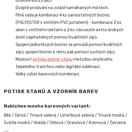
ocelové konstrukci.
Dvojité prošívání na zvlášť namáhaných místech.
Plná sada je kombinací 4 ks samostatných bočnic
(POLYESTER s vnitřním PVC potahem) - kombinace 2 ks
oken s vnitřními roletami a 2 ks rolovacích extra širokých
dveří zapínatelných pomocí kvalitních zipů.
Spojení jednotlivých bočnic se provádí pomocí kvalitních
zipů, spojení bočnic k rámu pak pomocí suchých zipů.
Možnost
potisku bočnic stanu
metodou vinylového
tepelného transferu nebo digitální sublimací.
Velký výběr barevných kombinací.
POTISK STANŮ A VZORNÍK BAREV
Nabízíme mnoho barevných variant:
Bílá / Černá / Tmavě zelená / Limetkově zelená / Tmavě modrá /
Světle modrá / Hnědá / Cihlová / Oranžová / Krémová / Červená