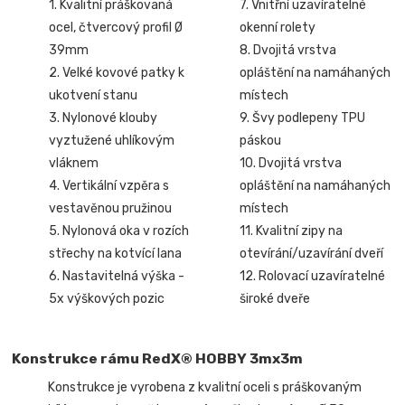
1. Kvalitní práškovaná
7. Vnitřní uzavíratelné
ocel, čtvercový profil Ø
okenní rolety
39mm
8. Dvojitá vrstva
2. Velké kovové patky k
opláštění na namáhaných
ukotvení stanu
místech
3. Nylonové klouby
9. Švy podlepeny TPU
vyztužené uhlíkovým
páskou
vláknem
10. Dvojitá vrstva
4. Vertikální vzpěra s
opláštění na namáhaných
vestavěnou pružinou
místech
5. Nylonová oka v rozích
11. Kvalitní zipy na
střechy na kotvící lana
otevírání/uzavírání dveří
6. Nastavitelná výška -
12. Rolovací uzavíratelné
5x výškových pozic
široké dveře
Konstrukce rámu RedX® HOBBY 3mx3m
Konstrukce je vyrobena z kvalitní oceli s práškovaným