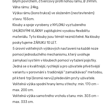
bílým povrchem, čtvercový profil nohou rámu, Ø 39mm.
Váha rámu: 24kg.
Výška rámu (konstrukce) ve složeném (neotevřeném)
stavu: 155cm.
Klouby a spoje vyrobeny z NYLONU vyztuženého
UHLÍKOVÝMI VLÁKNY zajišťujícími vysokou flexibilitu
materiálu. Tyto klouby jsou téměř nezničitelné. Na klouby
poskytujeme ZÁRUKU 10 LET.
5 úrovní volitelných výškových nastavení na každé noze
pomocí jednoduchého mechanismu, který uvolňuje
zamykací systém v kloubech pomocí vytažení pojistky.
Jedná se o kvalitnější, rychlejší a pro uživatele přívětivější
variantu v porovnání s tradičnější “zamačkávací” metodou,
při které trpí (kromě nervů) především prsty uživatele.
Volitelná výška spodní hrany lemu střechy: min. 170 cm –
max. 200 cm.
Volitelná výška samotného vrcholu stanu: min. 303 cm –
max. 333 cm.