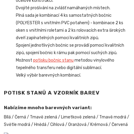
ocelové konstrukci.
Dvojité prošívání na zvlášť namáhaných místech.
Plná sada je kombinací 4 ks samostatných bočnic
(POLYESTER s vnitřním PVC potahem) - kombinace 2 ks
oken s vnitřními roletami a 2 ks rolovacích extra širokých
dveří zapínatelných pomocí kvalitních zipů.
Spojení jednotlivých bočnic se provádí pomocí kvalitních
zipů, spojení bočnic k rámu pak pomocí suchých zipů.
Možnost
potisku bočnic stanu
metodou vinylového
tepelného transferu nebo digitální sublimací.
Velký výběr barevných kombinací.
POTISK STANŮ A VZORNÍK BAREV
Nabízíme mnoho barevných variant:
Bílá / Černá / Tmavě zelená / Limetkově zelená / Tmavě modrá /
Světle modrá / Hnědá / Cihlová / Oranžová / Krémová / Červená