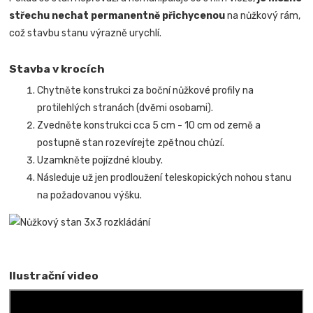
střechu nechat permanentně přichycenou
na nůžkový rám,
což stavbu stanu výrazně urychlí.
Stavba v krocích
Chytněte konstrukci za boční nůžkové profily na
protilehlých stranách (dvěmi osobami).
Zvedněte konstrukci cca 5 cm - 10 cm od země a
postupně stan rozevírejte zpětnou chůzí.
Uzamkněte pojízdné klouby.
Následuje už jen prodloužení teleskopických nohou stanu
na požadovanou výšku.
Ilustrační video