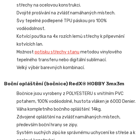
střechy na ocelovou konstrukci.
Dvojité prošívání na zvlášť namáhaných místech.
Švy tepelně podlepené TPU páskou pro 100%
voděodolnost.
Kotvící poutka na 4x rozích lemů střechy k připevnění
kotvících lan.
Možnost
potisku střechy stanu
metodou vinylového
tepelného transferu nebo digitální sublimací.
Velký výběr barevných kombinací.
Boční opláštění (bočnice) RedX® HOBBY 3mx3m
Bočnice jsou vyrobeny z POLYESTERU s vnitřním PVC
potahem, 100% voděodolné, hustota vláken je 600D Denier.
Váha kompletního bočního opláštění: 14kg.
Zdvojené opláštění na zvlášť namáhaných místech,
především boční hrany se zipy.
Systém suchých zipů ke správnému uchycení ke střeše a k