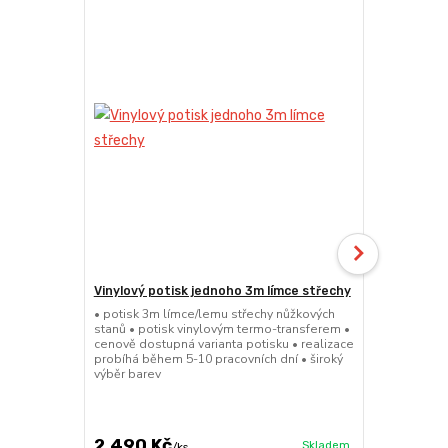
Vinylový potisk jednoho 3m límce střechy
24kg Želez
(Sada 2x ks 
• potisk 3m límce/lemu střechy nůžkových
stanů • potisk vinylovým termo-transferem •
• sada 2x ku
cenově dostupná varianta potisku • realizace
stanů • hmotn
probíhá během 5-10 pracovních dní • široký
27,5x5cm • m
výběr barev
práškové lak
větší zatížení
2 490 Kč
1 839 Kč
Skladem
/
ks