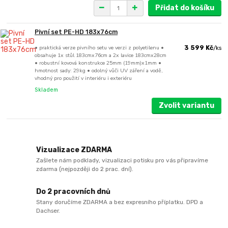
Přidat do košíku
Pivní set PE-HD 183x76cm
• praktická verze pivního setu ve verzi z polyetilenu •
3 599 Kč
/
ks
obsahuje 1x stůl 183cmx76cm a 2x lavice 183cmx28cm
• robustní kovová konstrukce 25mm (19mm)x1mm •
hmotnost sady: 29kg • odolný vůči UV záření a vodě,
vhodný pro použití v interiéru i exteriéru
Skladem
Zvolit variantu
Vizualizace ZDARMA
Zašlete nám podklady, vizualizaci potisku pro vás připravíme
zdarma (nejpozději do 2 prac. dní).
Do 2 pracovních dnů
Stany doručíme ZDARMA a bez expresního příplatku. DPD a
Dachser.