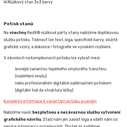
Potisk stanů
Na
všechny
RedX® nůžkové párty stany nabízíme doplňkovou
službu potisku. Tisknout lze text, loga, specifické barvy, složité
grafické vzory, a dokonce i fotografie ve vysokém rozlišení.
V závislosti na komplexnosti potisku lze vybrat mezi:
levnější variantou tepelného vinylového transferu
(nažehlení vinylu)
nebo profesionálním digitálně sublimačním potiskem
(digitální tisk do struktury látky)
Kompletní informace k variantám potisku a cenám
Nabízíme navíc
bezplatnou a nezávaznou službu vytvoření
grafického návrhu
. Stačí nám jen zaslat loga a sdělit nám co
nejvíce informací o požadavcích. Zbytek již zařídíme!