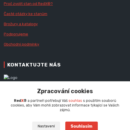
Proč zvolit stan od Red
X
®?
Časté otázky ke stanům
Brožury a katalogy
Podporujeme
Obchodní podmínky
KONTAKTUJTE NÁS
Zákaznická podpora RedX®
Zpracování cookies
+420 777 979 111
Po - Pá (9 - 16.30 hod.)
Red
X
®
a partneři potřebují Váš
souhlas
s použitím souborů
cookies, aby Vám mohli zobrazovat informace týkající se Vašich
info@redx.cz
zájmů.
Souhlasím
Nastavení