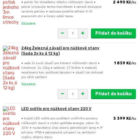
• potisk 3m límce/lemu střechy nůžkových stanů •
2 490 Kč
/
ks
potisk vinylovým termo-transferem • cenově dostupná
varianta potisku • realizace probíhá během 5-10
pracovních dní • široký výběr barev
Skladem
Přidat do košíku
24kg Železná závaží pro nůžkové stany
(Sada 2x ks á 12 kg)
• sada 2x kusů závaží pro kotvení nůžkových stanů •
1 839 Kč
/
ks
hmotnost: 2x 12kg • velikost: 27,5x5cm • materiál:
recyklovaný kov, práškové lakování • závaží lze stohovat
pro větší zatížení
Skladem
Přidat do košíku
LED světlo pro nůžkové stany 220 V
• trojité LED světlo pro osvětlení vnitřního prostoru
3 399 Kč
/
ks
nůžkových stanů • nízká spotřeba energie, výkon 3x
10W • nastavitelný úhel sklonu jednotlivých lamp • IP
ochrana: IP66 • jednoduché uchycení na vertikální
vzpěru střechy stanu