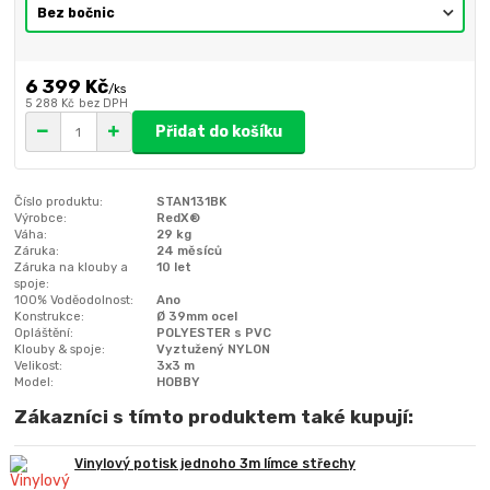
6 399 Kč
/
ks
5 288 Kč
bez DPH
Přidat do košíku
Číslo produktu:
STAN131BK
Výrobce:
RedX®
Váha:
29 kg
Záruka:
24 měsíců
Záruka na klouby a
10 let
spoje:
100% Voděodolnost:
Ano
Konstrukce:
Ø 39mm ocel
Opláštění:
POLYESTER s PVC
Klouby & spoje:
Vyztužený NYLON
Velikost:
3x3 m
Model:
HOBBY
Zákazníci s tímto produktem také kupují:
Vinylový potisk jednoho 3m límce střechy