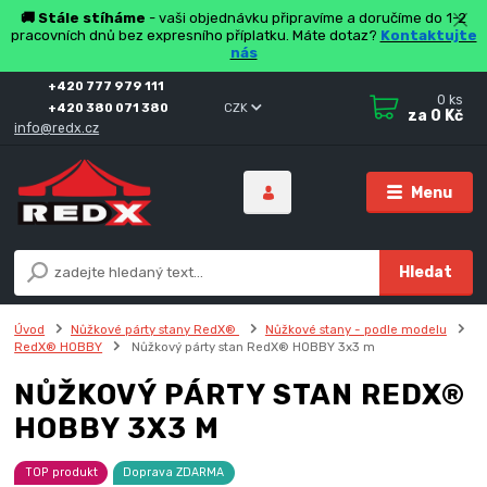
🚚 Stále stíháme
- vaši objednávku připravíme a doručíme do 1-2
pracovních dnů bez expresního příplatku. Máte dotaz?
Kontaktujte
nás
+420 777 979 111
0
ks
+420 380 071 380
CZK
za
0 Kč
info@redx.cz
Menu
Hledat
Úvod
Nůžkové párty stany RedX®
Nůžkové stany - podle modelu
RedX® HOBBY
Nůžkový párty stan RedX® HOBBY 3x3 m
NŮŽKOVÝ PÁRTY STAN REDX®
HOBBY 3X3 M
TOP produkt
Doprava ZDARMA