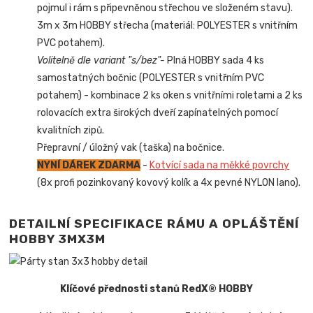
pojmul i rám s připevněnou střechou ve složeném stavu).
3m x 3m HOBBY střecha (materiál: POLYESTER s vnitřním
PVC potahem).
Volitelně dle variant "s/bez"-
Plná HOBBY sada 4 ks
samostatných bočnic (POLYESTER s vnitřním PVC
potahem) - kombinace 2 ks oken s vnitřními roletami a 2 ks
rolovacích extra širokých dveří zapínatelných pomocí
kvalitních zipů.
Přepravní / úložný vak (taška) na bočnice.
NYNÍ DÁREK ZDARMA
-
Kotvící sada na měkké povrchy
(8x profi pozinkovaný kovový kolík a 4x pevné NYLON lano).
DETAILNÍ SPECIFIKACE RÁMU A OPLÁŠTĚNÍ
HOBBY 3MX3M
Klíčové přednosti stanů RedX® HOBBY