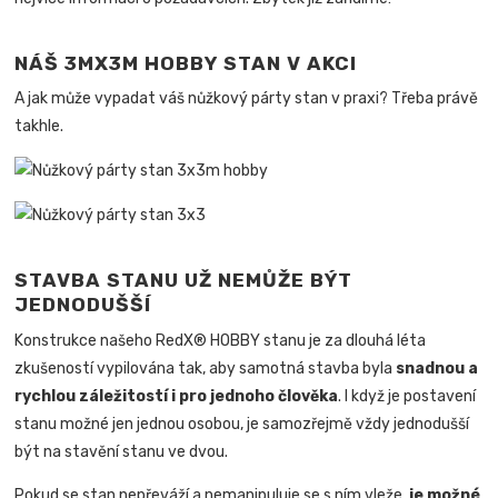
NÁŠ 3MX3M HOBBY STAN V AKCI
A jak může vypadat váš nůžkový párty stan v praxi? Třeba právě
takhle.
STAVBA STANU UŽ NEMŮŽE BÝT
JEDNODUŠŠÍ
Konstrukce našeho RedX® HOBBY stanu je za dlouhá léta
zkušeností vypilována tak, aby samotná stavba byla
snadnou a
rychlou záležitostí i pro jednoho člověka
.
I když je postavení
stanu možné jen jednou osobou, je samozřejmě vždy jednodušší
být na stavění stanu ve dvou.
Pokud se stan nepřeváží a nemanipuluje se s ním vleže,
je možné