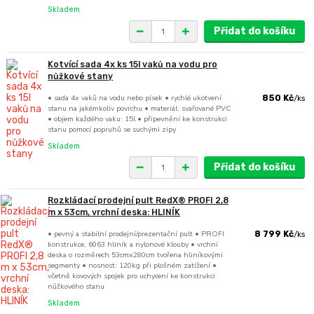
Skladem
Přidat do košíku
Kotvící sada 4x ks 15l vaků na vodu pro
nůžkové stany
• sada 4x vaků na vodu nebo písek • rychlé ukotvení
850 Kč
/
ks
stanu na jakémkoliv povrchu • materiál: svařované PVC
• objem každého vaku: 15l • připevnění ke konstrukci
stanu pomocí popruhů se suchými zipy
Skladem
Přidat do košíku
Rozkládací prodejní pult RedX® PROFI 2,8
m x 53cm, vrchní deska: HLINÍK
• pevný a stabilní prodejní/prezentační pult • PROFI
8 799 Kč
/
ks
konstrukce, 6063 hliník a nylonové klouby • vrchní
deska o rozměrech 53cmx280cm tvořena hliníkovými
segmenty • nosnost: 120kg při plošném zatížení •
včetně kovových spojek pro uchycení ke konstrukci
nůžkového stanu
Skladem