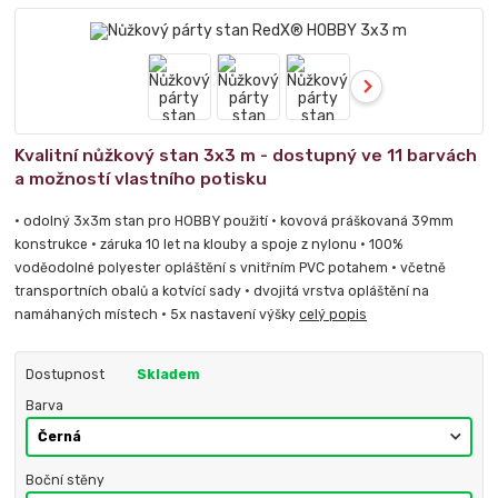
Kvalitní nůžkový stan 3x3 m - dostupný ve 11 barvách
a možností vlastního potisku
• odolný 3x3m stan pro HOBBY použití • kovová práškovaná 39mm
konstrukce • záruka 10 let na klouby a spoje z nylonu • 100%
voděodolné polyester opláštění s vnitřním PVC potahem • včetně
transportních obalů a kotvící sady • dvojitá vrstva opláštění na
namáhaných místech • 5x nastavení výšky
celý popis
Dostupnost
Skladem
Barva
Boční stěny