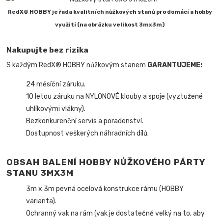
RedX® HOBBY je řada kvalitních nůžkových stanů pro domácí a hobby
využití (na obrázku velikost 3mx3m)
Nakupujte bez rizika
S každým RedX® HOBBY nůžkovým stanem
GARANTUJEME:
24 měsíční záruku.
10 letou záruku na NYLONOVÉ klouby a spoje (vyztužené
uhlíkovými vlákny).
Bezkonkurenční servis a poradenství.
Dostupnost veškerých náhradních dílů.
OBSAH BALENÍ HOBBY NŮŽKOVÉHO PÁRTY
STANU 3MX3M
3m x 3m pevná ocelová konstrukce rámu (HOBBY
varianta).
Ochranný vak na rám (vak je dostatečně velký na to, aby