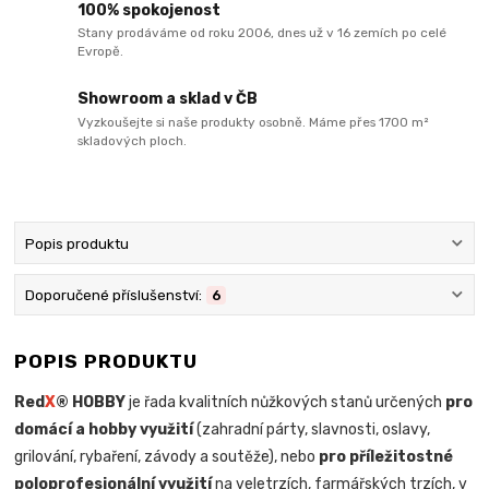
100% spokojenost
Stany prodáváme od roku 2006, dnes už v 16 zemích po celé
Evropě.
Showroom a sklad v ČB
Vyzkoušejte si naše produkty osobně. Máme přes 1700 m²
skladových ploch.
Popis produktu
Doporučené příslušenství:
6
POPIS PRODUKTU
Red
X
® HOBBY
je řada kvalitních nůžkových stanů určených
pro
domácí a hobby využití
(zahradní párty, slavnosti, oslavy,
grilování, rybaření, závody a soutěže), nebo
pro příležitostné
poloprofesionální využití
na veletrzích, farmářských trzích, v