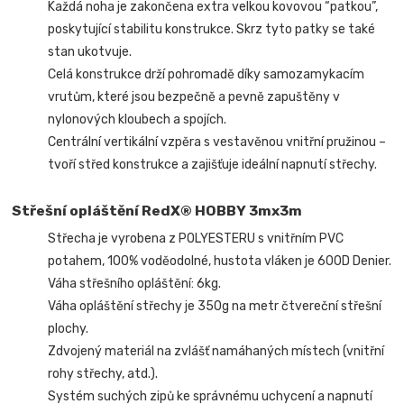
Každá noha je zakončena extra velkou kovovou “patkou”,
poskytující stabilitu konstrukce. Skrz tyto patky se také
stan ukotvuje.
Celá konstrukce drží pohromadě díky samozamykacím
vrutům, které jsou bezpečně a pevně zapuštěny v
nylonových kloubech a spojích.
Centrální vertikální vzpěra s vestavěnou vnitřní pružinou –
tvoří střed konstrukce a zajišťuje ideální napnutí střechy.
Střešní opláštění RedX® HOBBY 3mx3m
Střecha je vyrobena z POLYESTERU s vnitřním PVC
potahem, 100% voděodolné, hustota vláken je 600D Denier.
Váha střešního opláštění: 6kg.
Váha opláštění střechy je 350g na metr čtvereční střešní
plochy.
Zdvojený materiál na zvlášť namáhaných místech (vnitřní
rohy střechy, atd.).
Systém suchých zipů ke správnému uchycení a napnutí