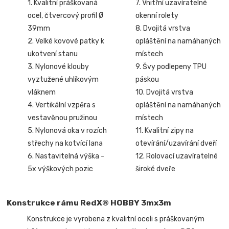
1. Kvalitní práškovaná
7. Vnitřní uzavíratelné
ocel, čtvercový profil Ø
okenní rolety
39mm
8. Dvojitá vrstva
2. Velké kovové patky k
opláštění na namáhaných
ukotvení stanu
místech
3. Nylonové klouby
9. Švy podlepeny TPU
vyztužené uhlíkovým
páskou
vláknem
10. Dvojitá vrstva
4. Vertikální vzpěra s
opláštění na namáhaných
vestavěnou pružinou
místech
5. Nylonová oka v rozích
11. Kvalitní zipy na
střechy na kotvící lana
otevírání/uzavírání dveří
6. Nastavitelná výška -
12. Rolovací uzavíratelné
5x výškových pozic
široké dveře
Konstrukce rámu RedX® HOBBY 3mx3m
Konstrukce je vyrobena z kvalitní oceli s práškovaným