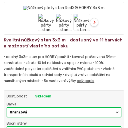
Kvalitní nůžkový stan 3x3 m - dostupný ve 11 barvách
a možností vlastního potisku
• odolný 3x3m stan pro HOBBY použití • kovová práškovaná 39mm
konstrukce • záruka 10 let na klouby a spoje z nylonu • 100%
voděodolné polyester opláštění s vnitřním PVC potahem • včetně
transportních obalů a kotvící sady • dvojitá vrstva opláštění na
namáhaných místech • 5x nastavení výšky
celý popis
Dostupnost
Skladem
Barva
Boční stěny