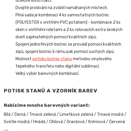
ocelové konstrukci.
Dvojité prošívání na zvlášť namáhaných místech.
Plná sada je kombinací 4 ks samostatných bočnic
(POLYESTER s vnitřním PVC potahem) - kombinace 2 ks
oken s vnitřními roletami a 2 ks rolovacích extra širokých
dveří zapínatelných pomocí kvalitních zipů.
Spojení jednotlivých bočnic se provádí pomocí kvalitních
zipů, spojení bočnic k rámu pak pomocí suchých zipů.
Možnost
potisku bočnic stanu
metodou vinylového
tepelného transferu nebo digitální sublimací.
Velký výběr barevných kombinací.
POTISK STANŮ A VZORNÍK BAREV
Nabízíme mnoho barevných variant:
Bílá / Černá / Tmavě zelená / Limetkově zelená / Tmavě modrá /
Světle modrá / Hnědá / Cihlová / Oranžová / Krémová / Červená