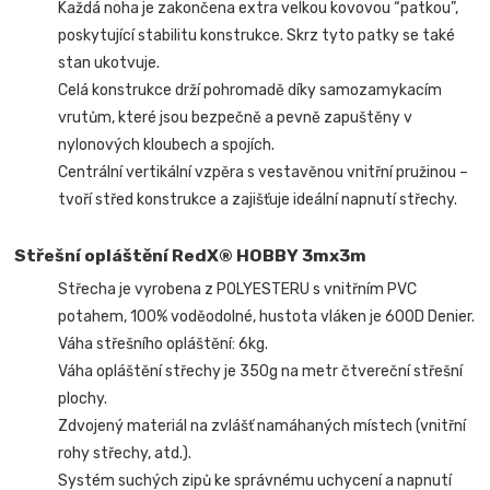
Každá noha je zakončena extra velkou kovovou “patkou”,
poskytující stabilitu konstrukce. Skrz tyto patky se také
stan ukotvuje.
Celá konstrukce drží pohromadě díky samozamykacím
vrutům, které jsou bezpečně a pevně zapuštěny v
nylonových kloubech a spojích.
Centrální vertikální vzpěra s vestavěnou vnitřní pružinou –
tvoří střed konstrukce a zajišťuje ideální napnutí střechy.
Střešní opláštění RedX® HOBBY 3mx3m
Střecha je vyrobena z POLYESTERU s vnitřním PVC
potahem, 100% voděodolné, hustota vláken je 600D Denier.
Váha střešního opláštění: 6kg.
Váha opláštění střechy je 350g na metr čtvereční střešní
plochy.
Zdvojený materiál na zvlášť namáhaných místech (vnitřní
rohy střechy, atd.).
Systém suchých zipů ke správnému uchycení a napnutí