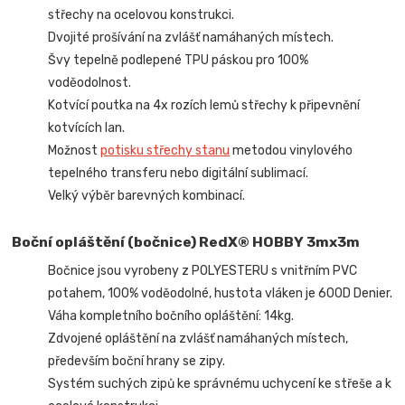
střechy na ocelovou konstrukci.
Dvojité prošívání na zvlášť namáhaných místech.
Švy tepelně podlepené TPU páskou pro 100%
voděodolnost.
Kotvící poutka na 4x rozích lemů střechy k připevnění
kotvících lan.
Možnost
potisku střechy stanu
metodou vinylového
tepelného transferu nebo digitální sublimací.
Velký výběr barevných kombinací.
Boční opláštění (bočnice) RedX® HOBBY 3mx3m
Bočnice jsou vyrobeny z POLYESTERU s vnitřním PVC
potahem, 100% voděodolné, hustota vláken je 600D Denier.
Váha kompletního bočního opláštění: 14kg.
Zdvojené opláštění na zvlášť namáhaných místech,
především boční hrany se zipy.
Systém suchých zipů ke správnému uchycení ke střeše a k