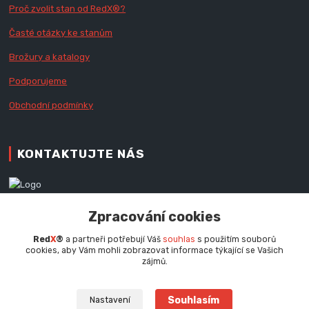
Proč zvolit stan od Red
X
®?
Časté otázky ke stanům
Brožury a katalogy
Podporujeme
Obchodní podmínky
KONTAKTUJTE NÁS
Zákaznická podpora RedX®
Zpracování cookies
+420 777 979 111
Po - Pá (9 - 16.30 hod.)
Red
X
®
a partneři potřebují Váš
souhlas
s použitím souborů
cookies, aby Vám mohli zobrazovat informace týkající se Vašich
info@redx.cz
zájmů.
Souhlasím
Nastavení