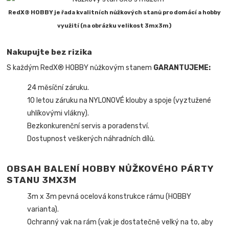
RedX® HOBBY je řada kvalitních nůžkových stanů pro domácí a hobby
využití (na obrázku velikost 3mx3m)
Nakupujte bez rizika
S každým RedX® HOBBY nůžkovým stanem
GARANTUJEME:
24 měsíční záruku.
10 letou záruku na NYLONOVÉ klouby a spoje (vyztužené
uhlíkovými vlákny).
Bezkonkurenční servis a poradenství.
Dostupnost veškerých náhradních dílů.
OBSAH BALENÍ HOBBY NŮŽKOVÉHO PÁRTY
STANU 3MX3M
3m x 3m pevná ocelová konstrukce rámu (HOBBY
varianta).
Ochranný vak na rám (vak je dostatečně velký na to, aby