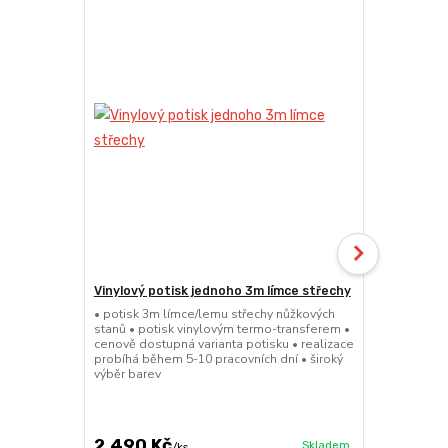
Vinylový potisk jednoho 3m límce střechy
24kg Želez
(Sada 2x ks 
• potisk 3m límce/lemu střechy nůžkových
stanů • potisk vinylovým termo-transferem •
• sada 2x ku
cenově dostupná varianta potisku • realizace
stanů • hmotn
probíhá během 5-10 pracovních dní • široký
27,5x5cm • m
výběr barev
práškové lak
větší zatížení
2 490 Kč
1 839 Kč
Skladem
/
ks