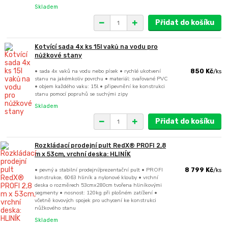
Skladem
Přidat do košíku
Kotvící sada 4x ks 15l vaků na vodu pro
nůžkové stany
• sada 4x vaků na vodu nebo písek • rychlé ukotvení
850 Kč
/
ks
stanu na jakémkoliv povrchu • materiál: svařované PVC
• objem každého vaku: 15l • připevnění ke konstrukci
stanu pomocí popruhů se suchými zipy
Skladem
Přidat do košíku
Rozkládací prodejní pult RedX® PROFI 2,8
m x 53cm, vrchní deska: HLINÍK
• pevný a stabilní prodejní/prezentační pult • PROFI
8 799 Kč
/
ks
konstrukce, 6063 hliník a nylonové klouby • vrchní
deska o rozměrech 53cmx280cm tvořena hliníkovými
segmenty • nosnost: 120kg při plošném zatížení •
včetně kovových spojek pro uchycení ke konstrukci
nůžkového stanu
Skladem