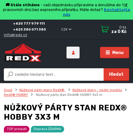
🚚 Stále stíháme
- vaši objednávku připravíme a doručíme do 1-2
pracovních dnů bez expresního příplatku. Máte dotaz?
Kontaktujte
nás
+420 777 979 111
0
ks
+420 380 071 380
CZK
za
0 Kč
info@redx.cz
Menu
Hledat
Úvod
Nůžkové párty stany RedX®
Nůžkové stany - podle modelu
RedX® HOBBY
Nůžkový párty stan RedX® HOBBY 3x3 m
NŮŽKOVÝ PÁRTY STAN REDX®
HOBBY 3X3 M
TOP produkt
Doprava ZDARMA