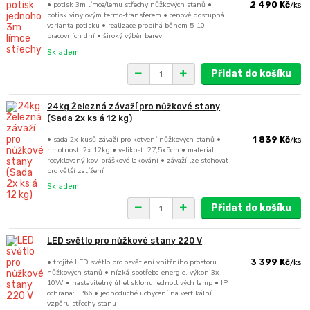
• potisk 3m límce/lemu střechy nůžkových stanů •
2 490 Kč
/
ks
potisk vinylovým termo-transferem • cenově dostupná
varianta potisku • realizace probíhá během 5-10
pracovních dní • široký výběr barev
Skladem
Přidat do košíku
24kg Železná závaží pro nůžkové stany
(Sada 2x ks á 12 kg)
• sada 2x kusů závaží pro kotvení nůžkových stanů •
1 839 Kč
/
ks
hmotnost: 2x 12kg • velikost: 27,5x5cm • materiál:
recyklovaný kov, práškové lakování • závaží lze stohovat
pro větší zatížení
Skladem
Přidat do košíku
LED světlo pro nůžkové stany 220 V
• trojité LED světlo pro osvětlení vnitřního prostoru
3 399 Kč
/
ks
nůžkových stanů • nízká spotřeba energie, výkon 3x
10W • nastavitelný úhel sklonu jednotlivých lamp • IP
ochrana: IP66 • jednoduché uchycení na vertikální
vzpěru střechy stanu