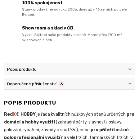
100% spokojenost
Stany prodáváme od roku 2006, dnes už v 16 zemích po celé
Evropě.
Showroom a sklad v ČB
Vyzkoušejte si naše produkty osobně. Máme přes 1700 m²
skladových ploch.
Popis produktu
Doporučené příslušenství:
6
POPIS PRODUKTU
Red
X
® HOBBY
je řada kvalitních nůžkových stanů určených
pro
domácí a hobby využití
(zahradní párty, slavnosti, oslavy,
grilování, rybaření, závody a soutěže), nebo
pro příležitostné
poloprofesionální využití
na veletrzích, farmářských trzích, v