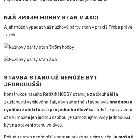
NÁŠ 3MX3M HOBBY STAN V AKCI
A jak může vypadat váš nůžkový párty stan v praxi? Třeba právě
takhle.
STAVBA STANU UŽ NEMŮŽE BÝT
JEDNODUŠŠÍ
Konstrukce našeho RedX® HOBBY stanu je za dlouhá léta
zkušeností vypilována tak, aby samotná stavba byla
snadnou a
rychlou záležitostí i pro jednoho člověka
.
I když je postavení
stanu možné jen jednou osobou, je samozřejmě vždy jednodušší
být na stavění stanu ve dvou.
Pokud se stan nepřeváží a nemanipuluje se s ním vleže,
je možné