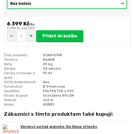
6 399 Kč
/
ks
5 288 Kč
bez DPH
Přidat do košíku
Číslo produktu:
STAN131OR
Výrobce:
RedX®
Váha:
29 kg
Záruka:
24 měsíců
Záruka na klouby a
10 let
spoje:
100% Voděodolnost:
Ano
Konstrukce:
Ø 39mm ocel
Opláštění:
POLYESTER s PVC
Klouby & spoje:
Vyztužený NYLON
Velikost:
3x3 m
Model:
HOBBY
Zákazníci s tímto produktem také kupují:
Vinylový potisk jednoho 3m límce střechy