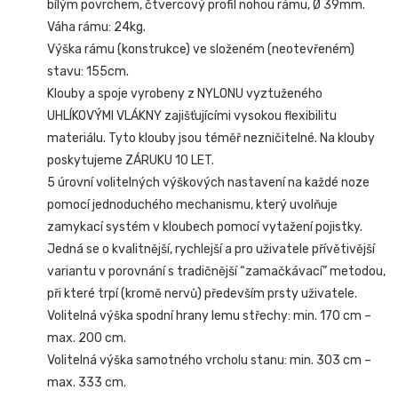
bílým povrchem, čtvercový profil nohou rámu, Ø 39mm.
Váha rámu: 24kg.
Výška rámu (konstrukce) ve složeném (neotevřeném)
stavu: 155cm.
Klouby a spoje vyrobeny z NYLONU vyztuženého
UHLÍKOVÝMI VLÁKNY zajišťujícími vysokou flexibilitu
materiálu. Tyto klouby jsou téměř nezničitelné. Na klouby
poskytujeme ZÁRUKU 10 LET.
5 úrovní volitelných výškových nastavení na každé noze
pomocí jednoduchého mechanismu, který uvolňuje
zamykací systém v kloubech pomocí vytažení pojistky.
Jedná se o kvalitnější, rychlejší a pro uživatele přívětivější
variantu v porovnání s tradičnější “zamačkávací” metodou,
při které trpí (kromě nervů) především prsty uživatele.
Volitelná výška spodní hrany lemu střechy: min. 170 cm –
max. 200 cm.
Volitelná výška samotného vrcholu stanu: min. 303 cm –
max. 333 cm.