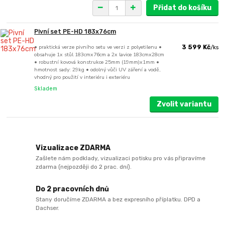
Přidat do košíku
Pivní set PE-HD 183x76cm
• praktická verze pivního setu ve verzi z polyetilenu •
3 599 Kč
/
ks
obsahuje 1x stůl 183cmx76cm a 2x lavice 183cmx28cm
• robustní kovová konstrukce 25mm (19mm)x1mm •
hmotnost sady: 29kg • odolný vůči UV záření a vodě,
vhodný pro použití v interiéru i exteriéru
Skladem
Zvolit variantu
Vizualizace ZDARMA
Zašlete nám podklady, vizualizaci potisku pro vás připravíme
zdarma (nejpozději do 2 prac. dní).
Do 2 pracovních dnů
Stany doručíme ZDARMA a bez expresního příplatku. DPD a
Dachser.