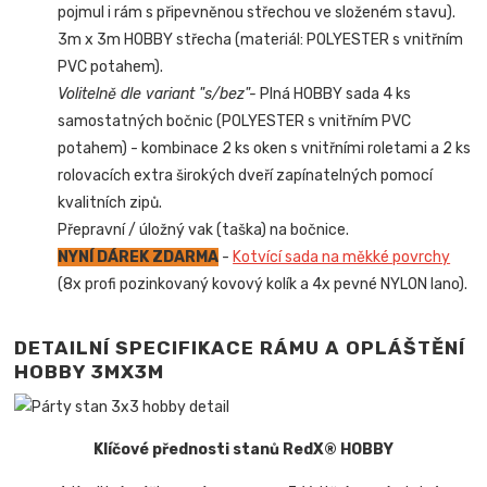
pojmul i rám s připevněnou střechou ve složeném stavu).
3m x 3m HOBBY střecha (materiál: POLYESTER s vnitřním
PVC potahem).
Volitelně dle variant "s/bez"-
Plná HOBBY sada 4 ks
samostatných bočnic (POLYESTER s vnitřním PVC
potahem) - kombinace 2 ks oken s vnitřními roletami a 2 ks
rolovacích extra širokých dveří zapínatelných pomocí
kvalitních zipů.
Přepravní / úložný vak (taška) na bočnice.
NYNÍ DÁREK ZDARMA
-
Kotvící sada na měkké povrchy
(8x profi pozinkovaný kovový kolík a 4x pevné NYLON lano).
DETAILNÍ SPECIFIKACE RÁMU A OPLÁŠTĚNÍ
HOBBY 3MX3M
Klíčové přednosti stanů RedX® HOBBY