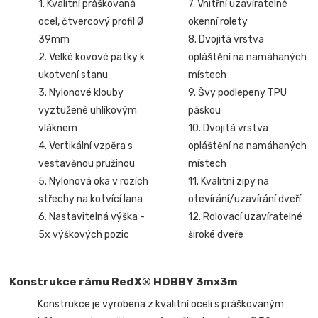
1. Kvalitní práškovaná
7. Vnitřní uzavíratelné
ocel, čtvercový profil Ø
okenní rolety
39mm
8. Dvojitá vrstva
2. Velké kovové patky k
opláštění na namáhaných
ukotvení stanu
místech
3. Nylonové klouby
9. Švy podlepeny TPU
vyztužené uhlíkovým
páskou
vláknem
10. Dvojitá vrstva
4. Vertikální vzpěra s
opláštění na namáhaných
vestavěnou pružinou
místech
5. Nylonová oka v rozích
11. Kvalitní zipy na
střechy na kotvící lana
otevírání/uzavírání dveří
6. Nastavitelná výška -
12. Rolovací uzavíratelné
5x výškových pozic
široké dveře
Konstrukce rámu RedX® HOBBY 3mx3m
Konstrukce je vyrobena z kvalitní oceli s práškovaným