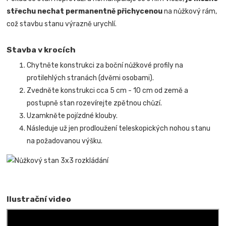
střechu nechat permanentně přichycenou
na nůžkový rám,
což stavbu stanu výrazně urychlí.
Stavba v krocích
Chytněte konstrukci za boční nůžkové profily na
protilehlých stranách (dvěmi osobami).
Zvedněte konstrukci cca 5 cm - 10 cm od země a
postupně stan rozevírejte zpětnou chůzí.
Uzamkněte pojízdné klouby.
Následuje už jen prodloužení teleskopických nohou stanu
na požadovanou výšku.
Ilustrační video