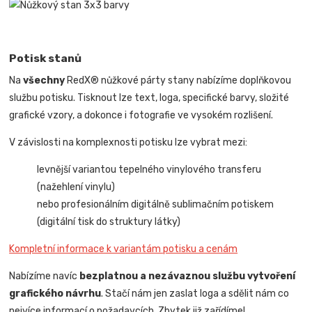
Potisk stanů
Na
všechny
RedX® nůžkové párty stany nabízíme doplňkovou
službu potisku. Tisknout lze text, loga, specifické barvy, složité
grafické vzory, a dokonce i fotografie ve vysokém rozlišení.
V závislosti na komplexnosti potisku lze vybrat mezi:
levnější variantou tepelného vinylového transferu
(nažehlení vinylu)
nebo profesionálním digitálně sublimačním potiskem
(digitální tisk do struktury látky)
Kompletní informace k variantám potisku a cenám
Nabízíme navíc
bezplatnou a nezávaznou službu vytvoření
grafického návrhu
. Stačí nám jen zaslat loga a sdělit nám co
nejvíce informací o požadavcích. Zbytek již zařídíme!