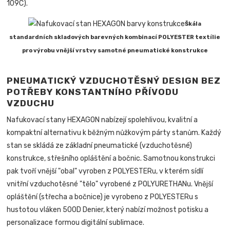
109C).
Škála
standardních skladových barevných kombinací POLYESTER textílie
pro výrobu vnější vrstvy samotné pneumatické konstrukce
PNEUMATICKÝ VZDUCHOTĚSNÝ DESIGN BEZ
POTŘEBY KONSTANTNÍHO PŘÍVODU
VZDUCHU
Nafukovací stany HEXAGON nabízejí spolehlivou, kvalitní a
kompaktní alternativu k běžným nůžkovým párty stanům. Každý
stan se skládá ze základní pneumatické (vzduchotěsné)
konstrukce, střešního opláštění a bočnic. Samotnou konstrukci
pak tvoří vnější "obal" vyroben z POLYESTERu, v kterém sídlí
vnitřní vzduchotěsné "tělo" vyrobené z POLYURETHANu. Vnější
opláštění (střecha a bočnice) je vyrobeno z POLYESTERu s
hustotou vláken 500D Denier, který nabízí možnost potisku a
personalizace formou digitální sublimace.