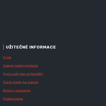
UŽITEČNÉ INFORMACE
O nás
Galerie našich produktů
Proč zvolit stan od Red
X
®?
Časté otázky ke stanům
Brožury a katalogy
Podporujeme