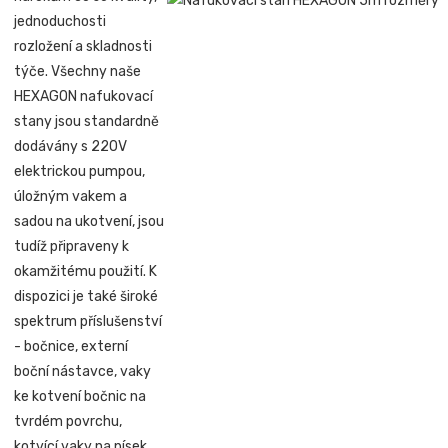
jednoduchosti
rozložení a skladnosti
týče. Všechny naše
HEXAGON nafukovací
stany jsou standardně
dodávány s 220V
elektrickou pumpou,
úložným vakem a
sadou na ukotvení, jsou
tudíž připraveny k
okamžitému použití. K
dispozici je také široké
spektrum příslušenství
- bočnice, externí
boční nástavce, vaky
ke kotvení bočnic na
tvrdém povrchu,
kotvící vaky na písek,