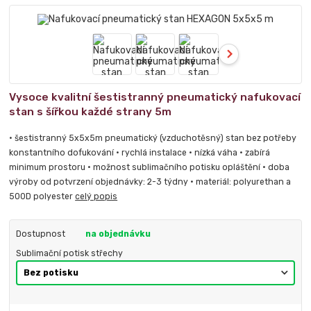
Vysoce kvalitní šestistranný pneumatický nafukovací
stan s šířkou každé strany 5m
• šestistranný 5x5x5m pneumatický (vzduchotěsný) stan bez potřeby
konstantního dofukování • rychlá instalace • nízká váha • zabírá
minimum prostoru • možnost sublimačního potisku opláštění • doba
výroby od potvrzení objednávky: 2-3 týdny • materiál: polyurethan a
500D polyester
celý popis
Dostupnost
na objednávku
Sublimační potisk střechy