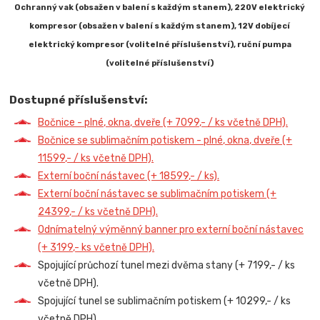
Ochranný vak (obsažen v balení s každým stanem), 220V elektrický
kompresor (obsažen v balení s každým stanem), 12V dobíjecí
elektrický kompresor (volitelné příslušenství), ruční pumpa
(volitelné příslušenství)
Dostupné příslušenství:
Bočnice - plné, okna, dveře (+ 7099,- / ks včetně DPH).
Bočnice se sublimačním potiskem - plné, okna, dveře (+
11599,- / ks včetně DPH).
Externí boční nástavec (+ 18599,- / ks).
Externí boční nástavec se sublimačním potiskem (+
24399,- / ks včetně DPH).
Odnímatelný výměnný banner pro externí boční nástavec
(+ 3199,- ks včetně DPH).
Spojující průchozí tunel mezi dvěma stany (+ 7199,- / ks
včetně DPH).
Spojující tunel se sublimačním potiskem (+ 10299,- / ks
včetně DPH).