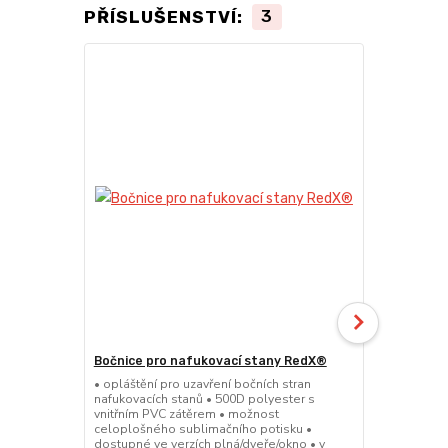
PŘÍSLUŠENSTVÍ:
3
Bočnice pro nafukovací stany RedX®
LED bílé sv
• opláštění pro uzavření bočních stran
• elektrické 
nafukovacích stanů • 500D polyester s
nafukovacích
vnitřním PVC zátěrem • možnost
spektrum svě
celoplošného sublimačního potisku •
nenáročná in
dostupné ve verzích plná/dveře/okno • v
nylonových k