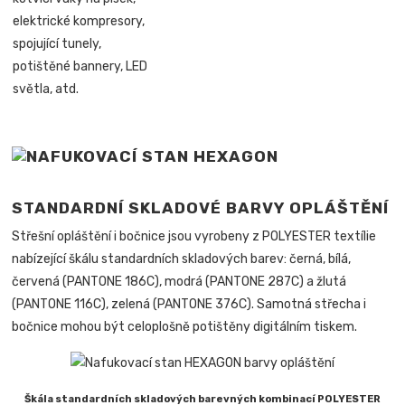
elektrické kompresory,
spojující tunely,
potištěné bannery, LED
světla, atd.
STANDARDNÍ SKLADOVÉ BARVY OPLÁŠTĚNÍ
Střešní opláštění i bočnice jsou vyrobeny z POLYESTER textílie
nabízející škálu standardních skladových barev: černá, bílá,
červená (PANTONE 186C), modrá (PANTONE 287C) a žlutá
(PANTONE 116C), zelená (PANTONE 376C). Samotná střecha i
bočnice mohou být celoplošně potištěny digitálním tiskem.
Škála standardních skladových barevných kombinací POLYESTER