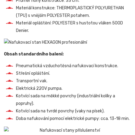
Průměr nohy konstrukce: 33 cm.
Materiál konstrukce: THERMOPLASTICKÝ POLYURETHAN
(TPU) s vnějším POLYESTER potahem.
Materiál opláštění: POLYESTER s hustotou vláken 500D
Denier.
Obsah standardního balení:
Pneumatická vzduchotěsná nafukovací konstrukce.
Střešní opláštění.
Transportní vak.
Elektrická 220V pumpa.
Kotvící sada na měkké povrchy (industriální kolíky a
popruhy).
Kotvící sada na tvrdé povrchy (vaky na písek).
Doba nafukování pomocí elektrické pumpy: cca. 13-18 min.