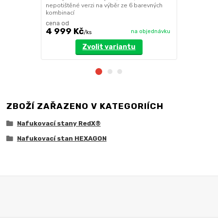
nepotištěné verzi na výběr ze 6 barevných
kombinací
cena od
4 999 Kč
3 199 Kč
na objednávku
/
ks
Zvolit variantu
ZBOŽÍ ZAŘAZENO V KATEGORIÍCH
Nafukovací stany RedX®
Nafukovací stan HEXAGON