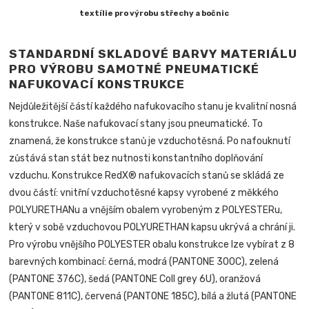
textílie pro výrobu střechy a bočnic
STANDARDNÍ SKLADOVÉ BARVY MATERIÁLU
PRO VÝROBU SAMOTNÉ PNEUMATICKÉ
NAFUKOVACÍ KONSTRUKCE
Nejdůležitější částí každého nafukovacího stanu je kvalitní nosná
konstrukce. Naše nafukovací stany jsou pneumatické. To
znamená, že konstrukce stanů je vzduchotěsná. Po nafouknutí
zůstává stan stát bez nutnosti konstantního doplňování
vzduchu. Konstrukce RedX® nafukovacích stanů se skládá ze
dvou částí: vnitřní vzduchotěsné kapsy vyrobené z měkkého
POLYURETHANu
a vnějším obalem vyrobeným z POLYESTERu,
který v sobě vzduchovou
POLYURETHAN
kapsu ukrývá a chrání ji.
Pro výrobu vnějšího POLYESTER obalu konstrukce lze vybírat z 8
barevných kombinací: černá, modrá (PANTONE 300C), zelená
(PANTONE 376C), šedá (PANTONE Coll grey 6U), oranžová
(PANTONE 811C), červená (PANTONE 185C), bílá a žlutá (PANTONE