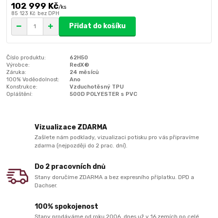
102 999 Kč
/
ks
85 123 Kč
bez DPH
Přidat do košíku
Číslo produktu:
62H50
Výrobce:
RedX®
Záruka:
24 měsíců
100% Voděodolnost:
Ano
Konstrukce:
Vzduchotěsný TPU
Opláštění:
500D POLYESTER s PVC
Vizualizace ZDARMA
Zašlete nám podklady, vizualizaci potisku pro vás připravíme
zdarma (nejpozději do 2 prac. dní).
Do 2 pracovních dnů
Stany doručíme ZDARMA a bez expresního příplatku. DPD a
Dachser.
100% spokojenost
Stany prodáváme od roku 2006, dnes už v 16 zemích po celé