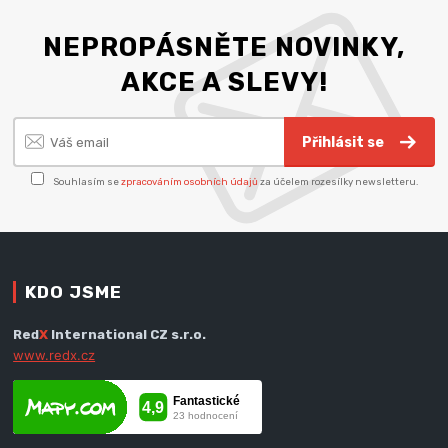
NEPROPÁSNĚTE NOVINKY,
AKCE A SLEVY!
Přihlásit se
Souhlasím se
zpracováním osobních údajů
za účelem rozesílky newsletteru.
KDO JSME
Red
X
International CZ s.r.o.
www.redx.cz