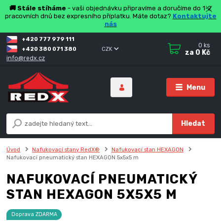
🚚 Stále stíháme
- vaši objednávku připravíme a doručíme do 1-2
pracovních dnů bez expresního příplatku. Máte dotaz?
Kontaktujte
nás
+420 777 979 111
0
ks
+420 380 071 380
CZK
za
0 Kč
info@redx.cz
Menu
Hledat
Úvod
Nafukovací stany RedX®
Nafukovací stan HEXAGON
Nafukovací pneumatický stan HEXAGON 5x5x5 m
NAFUKOVACÍ PNEUMATICKÝ
STAN HEXAGON 5X5X5 M
Doprava ZDARMA