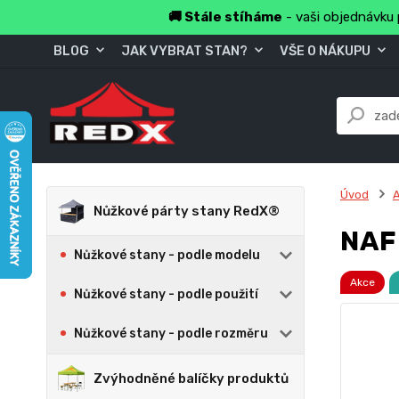
🚚 Stále stíháme
- vaši objednávku 
BLOG
JAK VYBRAT STAN?
VŠE O NÁKUPU
Úvod
A
Nůžkové párty stany RedX®
NAF
Nůžkové stany - podle modelu
Akce
Nůžkové stany - podle použití
Nůžkové stany - podle rozměru
Zvýhodněné balíčky produktů