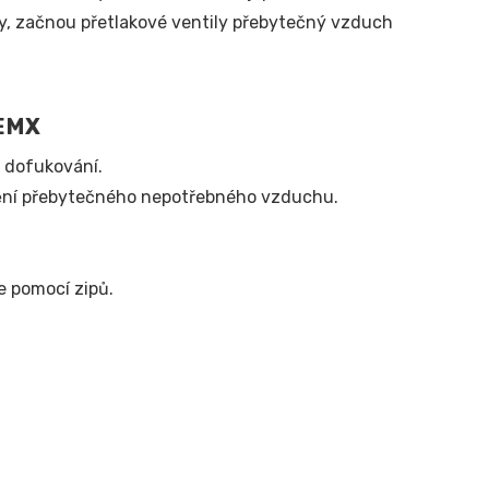
ny, začnou přetlakové ventily přebytečný vzduch
EMX
 dofukování.
tění přebytečného nepotřebného vzduchu.
e pomocí zipů.