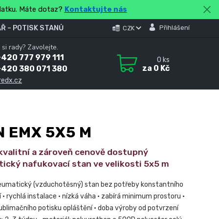
platku. Máte dotaz?
Kontaktujte nás
Ř – POTISK STANŮ
Přihlášení
CZK
 si rady? Zavolejte.
420 777 979 111
0
ks
za
0 Kč
+420 380 071 380
redx.cz
 EMX 5X5 M
kvalitní a zároveň cenově dostupný
ický nafukovací stan ve velikosti 5x5 m
umatický (vzduchotěsný) stan bez potřeby konstantního
• rychlá instalace • nízká váha • zabírá minimum prostoru •
blimačního potisku opláštění • doba výroby od potvrzení