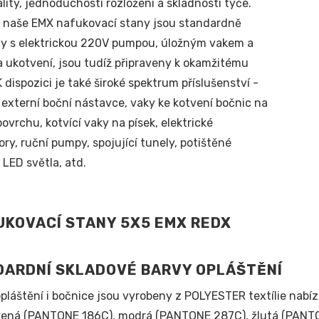
ality, jednoduchosti rozložení a skladnosti týče.
 naše EMX nafukovací stany jsou standardně
y s elektrickou 220V pumpou, úložným vakem a
 ukotvení, jsou tudíž připraveny k okamžitému
K dispozici je také široké spektrum příslušenství -
 externí boční nástavce, vaky ke kotvení bočnic na
ovrchu, kotvící vaky na písek, elektrické
ry, ruční pumpy, spojující tunely, potištěné
 LED světla, atd.
DARDNÍ SKLADOVÉ BARVY OPLÁŠTĚNÍ
opláštění i bočnice jsou vyrobeny z POLYESTER textílie nabíz
rvená (PANTONE 186C), modrá (PANTONE 287C), žlutá (PANT