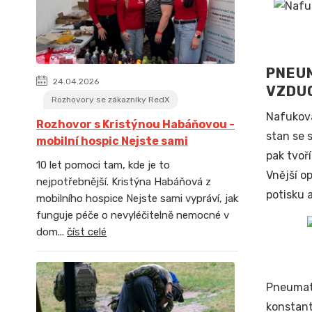
PNEU
24.04.2026
VZDU
Rozhovory se zákazníky RedX
Nafukova
Rozhovor s Kristýnou Habáňovou -
stan se 
mobilní hospic Nejste sami
pak tvoř
10 let pomoci tam, kde je to
Vnější o
nejpotřebnější. Kristýna Habáňová z
potisku 
mobilního hospice Nejste sami vypráví, jak
funguje péče o nevyléčitelně nemocné v
dom...
číst celé
Volit
Pneumati
konstant