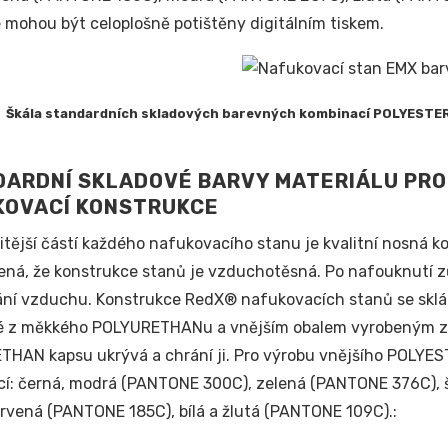
e mohou být celoplošně potištěny digitálním tiskem.
Škála standardních skladových barevných kombinací POLYESTER t
DARDNÍ SKLADOVÉ BARVY MATERIÁLU PR
KOVACÍ KONSTRUKCE
itější částí každého nafukovacího stanu je kvalitní nosná 
ná, že konstrukce stanů je vzduchotěsná. Po nafouknutí z
ní vzduchu. Konstrukce RedX® nafukovacích stanů se sklád
é z měkkého
POLYURETHANu
a vnějším obalem vyrobeným z
ETHAN
kapsu ukrývá a chrání ji. Pro výrobu vnějšího POLYES
í: černá, modrá (PANTONE 300C), zelená (PANTONE 376C), 
ervená (PANTONE 185C), bílá a žlutá (PANTONE 109C).: