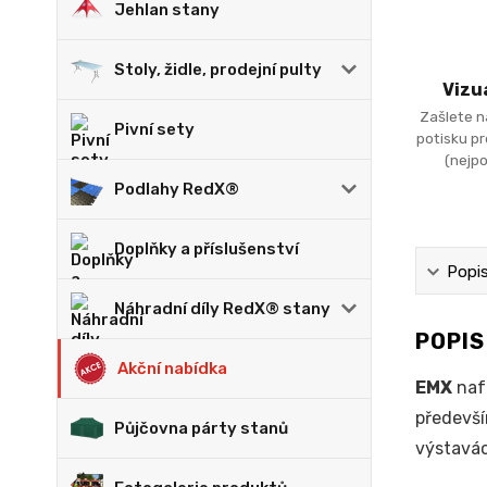
Jehlan stany
Stoly, židle, prodejní pulty
Vizu
Zašlete n
Pivní sety
potisku p
(nejpo
Podlahy RedX®
Doplňky a příslušenství
Popi
Náhradní díly RedX® stany
POPI
Akční nabídka
EMX
nafu
předevší
Půjčovna párty stanů
výstavác