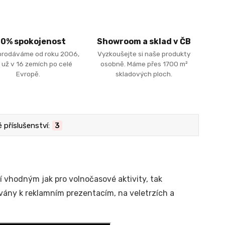
00% spokojenost
Showroom a sklad v ČB
prodáváme od roku 2006,
Vyzkoušejte si naše produkty
 už v 16 zemích po celé
osobně. Máme přes 1700 m²
Evropě.
skladových ploch.
příslušenství:
3
vhodným jak pro volnočasové aktivity, tak
ívány k reklamním prezentacím, na veletrzích a