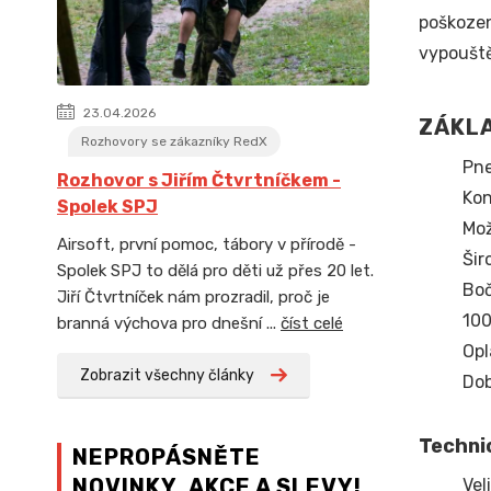
poškozen
vypouště
23.04.2026
ZÁKLA
Rozhovory se zákazníky RedX
Pne
Rozhovor s Jiřím Čtvrtníčkem -
Kon
Spolek SPJ
Mož
Airsoft, první pomoc, tábory v přírodě -
Šir
Spolek SPJ to dělá pro děti už přes 20 let.
Boč
Jiří Čtvrtníček nám prozradil, proč je
100
branná výchova pro dnešní ...
číst celé
Opl
Zobrazit všechny články
Dob
Techni
NEPROPÁSNĚTE
NOVINKY, AKCE A SLEVY!
Vel