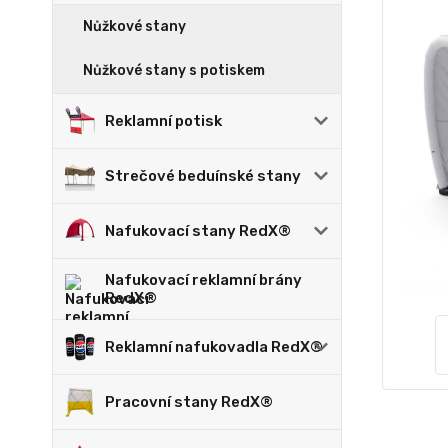
Nůžkové stany
Nůžkové stany s potiskem
Reklamní potisk
Strečové beduínské stany
Nafukovací stany RedX®
Nafukovací reklamní brány
RedX®
Reklamní nafukovadla RedX®
Pracovní stany RedX®