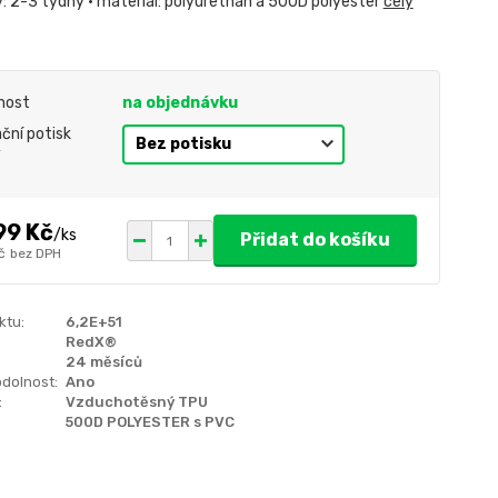
: 2-3 týdny • materiál: polyurethan a 500D polyester
celý
nost
na objednávku
ční potisk
y
99 Kč
/
ks
Přidat do košíku
č
bez DPH
ktu:
6,2E+51
RedX®
24 měsíců
dolnost:
Ano
:
Vzduchotěsný TPU
500D POLYESTER s PVC