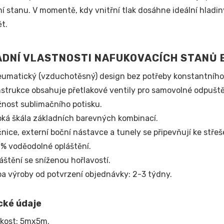
í stanu. V momentě, kdy vnitřní tlak dosáhne ideální hladi
t.
DNÍ VLASTNOSTI NAFUKOVACÍCH STANŮ 
umatický (vzduchotěsný) design bez potřeby konstantního
strukce obsahuje přetlakové ventily pro samovolné odpuš
nost sublimačního potisku.
oká škála základních barevných kombinací.
nice, externí boční nástavce a tunely se připevňují ke střeš
% voděodolné opláštění.
áštění se sníženou hořlavostí.
a výroby od potvrzení objednávky: 2-3 týdny.
cké údaje
ikost: 5mx5m.