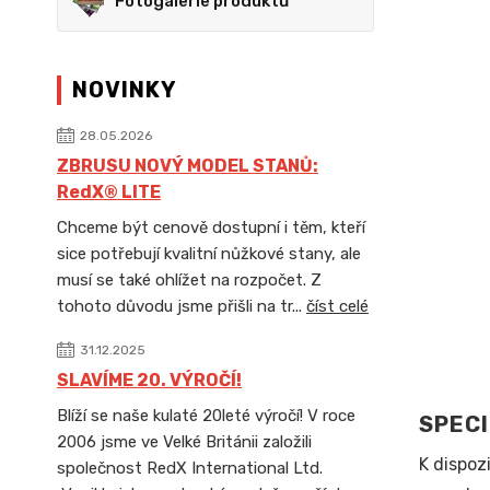
Fotogalerie produktů
NOVINKY
28.05.2026
ZBRUSU NOVÝ MODEL STANŮ:
RedX® LITE
Chceme být cenově dostupní i těm, kteří
sice potřebují kvalitní nůžkové stany, ale
musí se také ohlížet na rozpočet. Z
tohoto důvodu jsme přišli na tr...
číst celé
31.12.2025
SLAVÍME 20. VÝROČÍ!
Blíží se naše kulaté 20leté výročí! V roce
SPEC
2006 jsme ve Velké Británii založili
K dispoz
společnost RedX International Ltd.