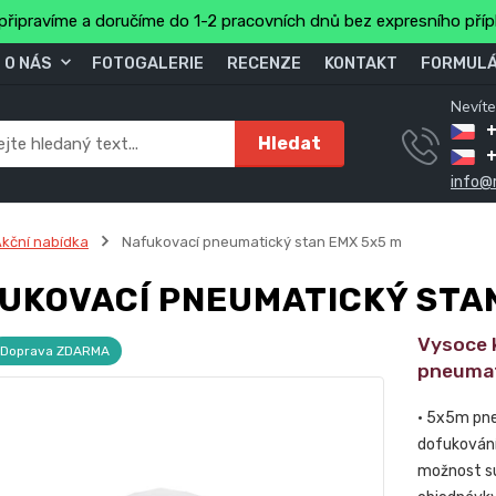
připravíme a doručíme do 1-2 pracovních dnů bez expresního pří
O NÁS
FOTOGALERIE
RECENZE
KONTAKT
FORMULÁ
Nevíte
+
Hledat
info@
kční nabídka
Nafukovací pneumatický stan EMX 5x5 m
UKOVACÍ PNEUMATICKÝ STAN
Vysoce 
Doprava ZDARMA
pneumat
• 5x5m pne
dofukování 
možnost su