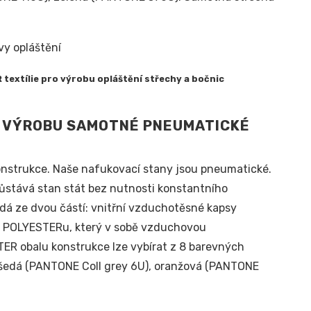
extílie pro výrobu opláštění střechy a bočnic
O VÝROBU SAMOTNÉ PNEUMATICKÉ
konstrukce. Naše nafukovací stany jsou pneumatické.
ůstává stan stát bez nutnosti konstantního
á ze dvou částí: vnitřní vzduchotěsné kapsy
 POLYESTERu, který v sobě vzduchovou
TER obalu konstrukce lze vybírat z 8 barevných
šedá (PANTONE Coll grey 6U), oranžová (PANTONE