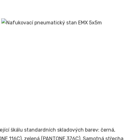
ející škálu standardních skladových barev: černá,
ONE 116C), zelená (PANTONE 376C). Samotná střecha