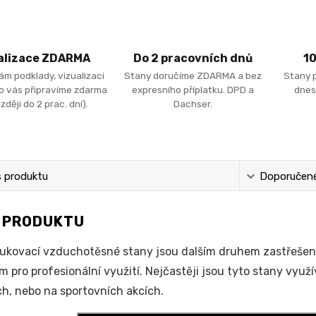
alizace ZDARMA
Do 2 pracovních dnů
1
ám podklady, vizualizaci
Stany doručíme ZDARMA a bez
Stany 
ro vás připravíme zdarma
expresního příplatku. DPD a
dnes
zději do 2 prac. dní).
Dachser.
s produktu
Doporučené 
S PRODUKTU
kovací vzduchotěsné stany jsou dalším druhem zastřešení 
m pro profesionální využití. Nejčastěji jsou tyto stany využ
h, nebo na sportovních akcích.