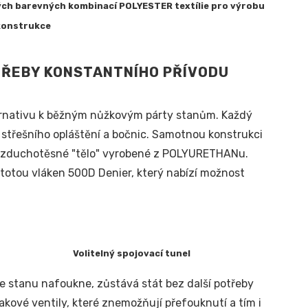
ých barevných kombinací POLYESTER textílie pro výrobu
 konstrukce
TŘEBY KONSTANTNÍHO PŘÍVODU
lternativu k běžným nůžkovým párty stanům. Každý
 střešního opláštění a bočnic. Samotnou konstrukci
ní vzduchotěsné "tělo" vyrobené z POLYURETHANu.
stotou vláken 500D Denier, který nabízí možnost
Volitelný spojovací tunel
 stanu nafoukne, zůstává stát bez další potřeby
ové ventily, které znemožňují přefouknutí a tím i