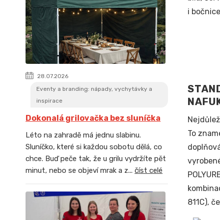
i bočnic
28.07.2026
STAN
Eventy a branding: nápady, vychytávky a
NAFU
inspirace
Dokonalá grilovačka bez sluníčka
Nejdůlež
To zname
Léto na zahradě má jednu slabinu.
Sluníčko, které si každou sobotu dělá, co
doplňová
chce. Buď peče tak, že u grilu vydržíte pět
vyroben
minut, nebo se objeví mrak a z...
číst celé
POLYUR
kombinac
811C), č