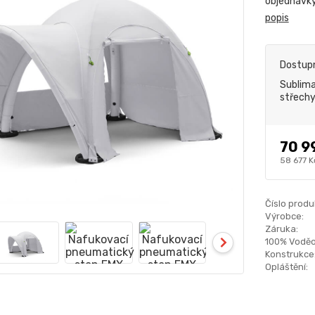
objednávky
popis
Dostup
Sublima
střech
70 9
58 677 K
Číslo produ
Výrobce:
Záruka:
100% Voděo
Konstrukce
Opláštění: