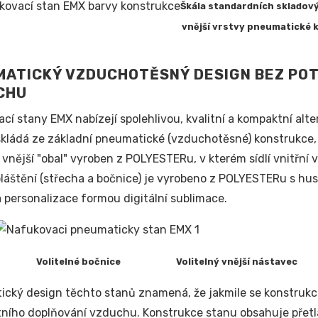
Škála standardních skladov
vnější vrstvy pneumatické
MATICKÝ VZDUCHOTĚSNÝ DESIGN BEZ PO
CHU
cí stany EMX nabízejí spolehlivou, kvalitní a kompaktní a
skládá ze základní pneumatické (vzduchotěsné) konstrukce,
í vnější "obal" vyroben z POLYESTERu, v kterém sídlí vnitř
pláštění (střecha a bočnice) je vyrobeno z POLYESTERu s hu
a personalizace formou digitální sublimace.
elné bočnice Volitelný vnější nástavec 
cký design těchto stanů znamená, že jakmile se konstrukce
ního doplňování vzduchu. Konstrukce stanu obsahuje přetlak