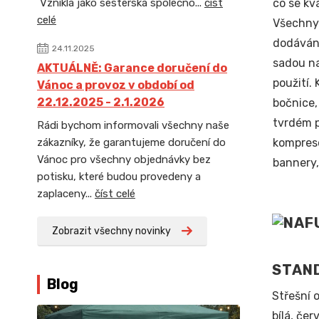
Vznikla jako sesterská společno...
číst
co se kv
celé
Všechny
dodáván
24.11.2025
sadou na
AKTUÁLNĚ: Garance doručení do
použití. 
Vánoc a provoz v období od
22.12.2025 - 2.1.2026
bočnice,
tvrdém p
Rádi bychom informovali všechny naše
zákazníky, že garantujeme doručení do
kompreso
Vánoc pro všechny objednávky bez
bannery,
potisku, které budou provedeny a
zaplaceny...
číst celé
Zobrazit všechny novinky
STAN
Blog
Střešní 
bílá, če