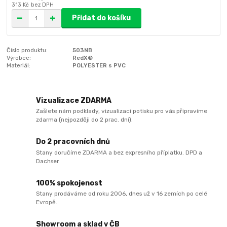
313 Kč
bez DPH
Přidat do košíku
Číslo produktu:
503NB
Výrobce:
RedX®
Materiál:
POLYESTER s PVC
Vizualizace ZDARMA
Zašlete nám podklady, vizualizaci potisku pro vás připravíme
zdarma (nejpozději do 2 prac. dní).
Do 2 pracovních dnů
Stany doručíme ZDARMA a bez expresního příplatku. DPD a
Dachser.
100% spokojenost
Stany prodáváme od roku 2006, dnes už v 16 zemích po celé
Evropě.
Showroom a sklad v ČB