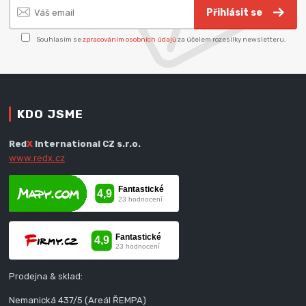
Přihlásit se
Souhlasím se
zpracováním osobních údajů
za účelem rozesílky newsletteru.
KDO JSME
Red
X
International CZ s.r.o.
www.redx.cz
Prodejna & sklad:
Nemanická 437/5 (Areál ŘEMPA)