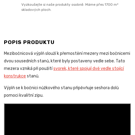
Vyzkoušejte si naše produkty osobně. Máme přes 1700 m²
skladových ploch.
POPIS PRODUKTU
Mezibočnicová výplň slouží k přemostění mezery mezi bočnicemi
dvou sousedních stanů, které byly postaveny vedle sebe. Tato
mezera vzniká při použití
svorek, které spojují dvě vedle stojící
konstrukce
stanů.
Výplň se k bočnici nůžkového stanu připěvňuje seshora dolů
pomoci kvalitní zipu.