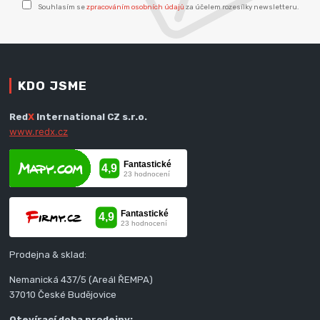
Souhlasím se
zpracováním osobních údajů
za účelem rozesílky newsletteru.
KDO JSME
Red
X
International CZ s.r.o.
www.redx.cz
Prodejna & sklad:
Nemanická 437/5 (Areál ŘEMPA)
37010 České Budějovice
Otevírací doba prodejny: