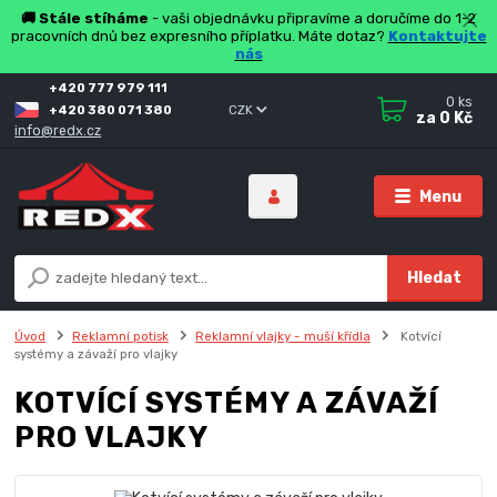
🚚 Stále stíháme
- vaši objednávku připravíme a doručíme do 1-2
pracovních dnů bez expresního příplatku. Máte dotaz?
Kontaktujte
nás
+420 777 979 111
0
ks
+420 380 071 380
CZK
za
0 Kč
info@redx.cz
Menu
Hledat
Úvod
Reklamní potisk
Reklamní vlajky - muší křídla
Kotvící
systémy a závaží pro vlajky
KOTVÍCÍ SYSTÉMY A ZÁVAŽÍ
PRO VLAJKY