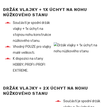
DRŽÁK VLAJKY + 1X ÚCHYT NA NOHU
NŮŽKOVÉHO STANU
Součástí je spodní držák
vlajky + 1x úchyt na
stojnou nohu konstrukce
nůžkového stanu.
Vhodný POUZE pro vlajky
malé velikosti.
K dispozici na stany
HOBBY, PROFI i PROFI
EXTREME.
DRŽÁK VLAJKY + 2X ÚCHYT NA NOHU
NŮŽKOVÉHO STANU
Součástí je spodní držák