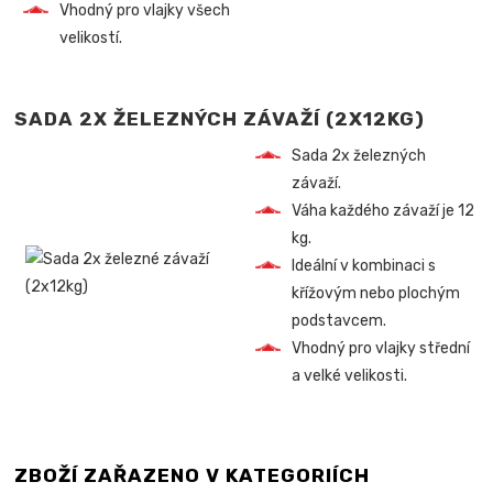
Vhodný pro vlajky všech
velikostí.
SADA 2X ŽELEZNÝCH ZÁVAŽÍ (2X12KG)
Sada 2x železných
závaží.
Váha každého závaží je 12
kg.
Ideální v kombinaci s
křížovým nebo plochým
podstavcem.
Vhodný pro vlajky střední
a velké velikosti.
ZBOŽÍ ZAŘAZENO V KATEGORIÍCH