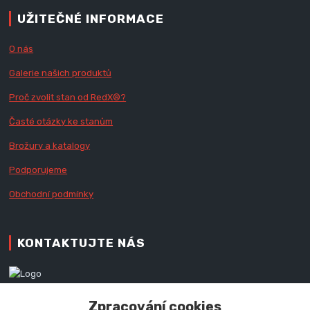
UŽITEČNÉ INFORMACE
O nás
Galerie našich produktů
Proč zvolit stan od Red
X
®?
Časté otázky ke stanům
Brožury a katalogy
Podporujeme
Obchodní podmínky
KONTAKTUJTE NÁS
Zákaznická podpora RedX®
Zpracování cookies
+420 777 979 111