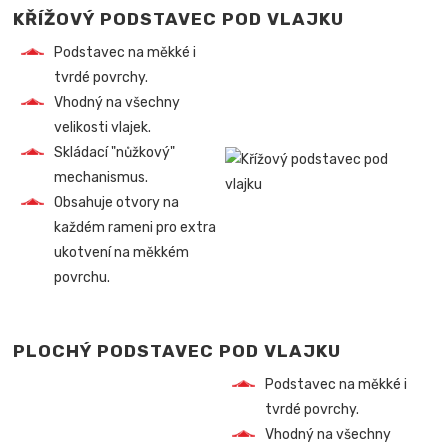
KŘÍŽOVÝ PODSTAVEC POD VLAJKU
Podstavec na měkké i
tvrdé povrchy.
Vhodný na všechny
velikosti vlajek.
Skládací "nůžkový"
mechanismus.
Obsahuje otvory na
každém rameni pro extra
ukotvení na měkkém
povrchu.
PLOCHÝ PODSTAVEC POD VLAJKU
Podstavec na měkké i
tvrdé povrchy.
Vhodný na všechny