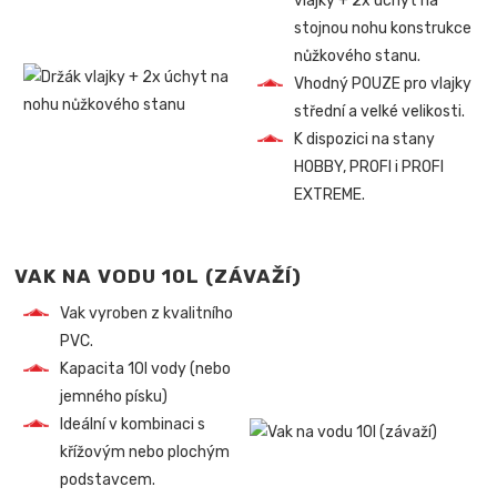
vlajky + 2x úchyt na
stojnou nohu konstrukce
nůžkového stanu.
Vhodný POUZE pro vlajky
střední a velké velikosti.
K dispozici na stany
HOBBY, PROFI i PROFI
EXTREME.
VAK NA VODU 10L (ZÁVAŽÍ)
Vak vyroben z kvalitního
PVC.
Kapacita 10l vody (nebo
jemného písku)
Ideální v kombinaci s
křížovým nebo plochým
podstavcem.