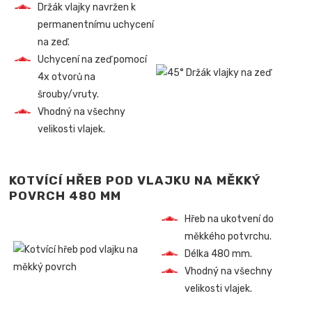
Držák vlajky navržen k
permanentnímu uchycení
na zeď.
Uchycení na zeď pomocí
4x otvorů na
šrouby/vruty.
Vhodný na všechny
velikosti vlajek.
KOTVÍCÍ HŘEB POD VLAJKU NA MĚKKÝ
POVRCH 480 MM
Hřeb na ukotvení do
měkkého potvrchu.
Délka 480 mm.
Vhodný na všechny
velikosti vlajek.