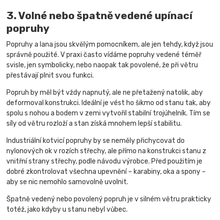
3. Volné nebo špatně vedené upínací
popruhy
Popruhy a lana jsou skvělým pomocníkem, ale jen tehdy, když jsou
správně použité. V praxi často vídáme popruhy vedené téměř
svisle, jen symbolicky, nebo naopak tak povolené, že při větru
přestávají plnit svou funkci.
Popruh by měl být vždy napnutý, ale ne přetažený natolik, aby
deformoval konstrukci. Ideální je vést ho šikmo od stanu tak, aby
spolu s nohou a bodem v zemi vytvořil stabilní trojúhelník. Tím se
síly od větru rozloží a stan získá mnohem lepší stabilitu.
Industriální kotvicí popruhy by se neměly přichycovat do
nylonových ok v rozích střechy, ale přímo na konstrukci stanu z
vnitřní strany střechy, podle návodu výrobce. Před použitím je
dobré zkontrolovat všechna upevnění – karabiny, oka a spony –
aby se nic nemohlo samovolně uvolnit.
Špatně vedený nebo povolený popruh je v silném větru prakticky
totéž, jako kdyby u stanu nebyl vůbec.