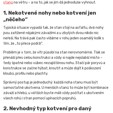
stanů
na větru – a na to, jak se jim dá jednoduše vyhnout.
1. Nekotvené nohy nebo kotvení jen
„něčeho“
Typická situace vypadá tak, že stan stojí na asfaltu, dvě nohy
jsou zatížené nějakými závažími a u zbylých dvou nikdo nic
neřeší. Na trávě pak často vídáme v rohu jeden osamělý kolík s
tím, že „to přece podrží“.
Problém je v tom, že vítr působí na stan nerovnoměrně. Tlak se
přenáší přes celou konstrukci a vždy si najde nejslabší místo –
tedy špatně nebo vůbec nezajištěnou nohu. Stačí pár poryvů a
konstrukce se začne hýbat, kroutit a může dojít k poškození
kloubů, profilu nebo plachty.
Správný postup je jednoduchý: každá noha stanu musí být
samostatně ukotvena. U menších stanů to může být kombinace
závaží a hřebů, u větších byste měli vždy počítat s ukotvením
všech rohů i stran pomocí upínacích popruhů.
2. Nevhodný typ kotvení pro daný