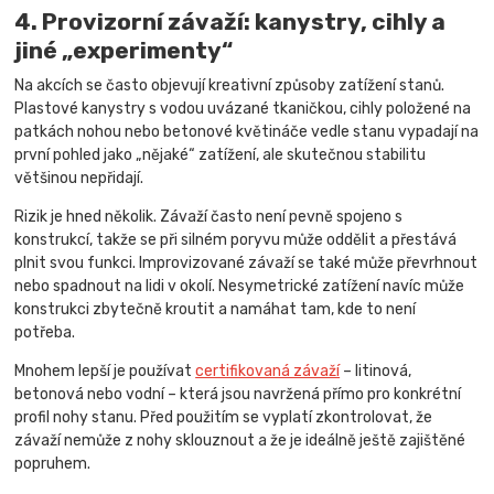
4. Provizorní závaží: kanystry, cihly a
jiné „experimenty“
Na akcích se často objevují kreativní způsoby zatížení stanů.
Plastové kanystry s vodou uvázané tkaničkou, cihly položené na
patkách nohou nebo betonové květináče vedle stanu vypadají na
první pohled jako „nějaké“ zatížení, ale skutečnou stabilitu
většinou nepřidají.
Rizik je hned několik. Závaží často není pevně spojeno s
konstrukcí, takže se při silném poryvu může oddělit a přestává
plnit svou funkci. Improvizované závaží se také může převrhnout
nebo spadnout na lidi v okolí. Nesymetrické zatížení navíc může
konstrukci zbytečně kroutit a namáhat tam, kde to není
potřeba.
Mnohem lepší je používat
certifikovaná závaží
– litinová,
betonová nebo vodní – která jsou navržená přímo pro konkrétní
profil nohy stanu. Před použitím se vyplatí zkontrolovat, že
závaží nemůže z nohy sklouznout a že je ideálně ještě zajištěné
popruhem.