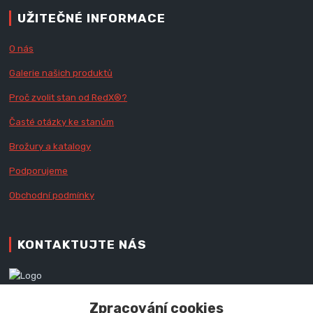
UŽITEČNÉ INFORMACE
O nás
Galerie našich produktů
Proč zvolit stan od Red
X
®?
Časté otázky ke stanům
Brožury a katalogy
Podporujeme
Obchodní podmínky
KONTAKTUJTE NÁS
Zákaznická podpora RedX®
Zpracování cookies
+420 777 979 111