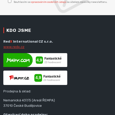
Souhlasím se
zpracováním osobních údajů
za účelem rozesílky newsletteru.
KDO JSME
Red
X
International CZ s.r.o.
www.redx.cz
Prodejna & sklad:
Nemanická 437/5 (Areál ŘEMPA)
37010 České Budějovice
Otevírací doba prodejny: