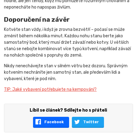
hodně, ale jen tehdy, když mu pomůžete rozumným chováním a
neponecháte ho napospas živlům.
Doporučení na závěr
Kotvěte stan vždy, i když je zrovna bezvětří – počasí se může
změnit během několika minut. Každou nohu stanu berte jako
samostatný bod, který musí držet závaží nebo kotvy. U větších
stanů se nebojte kombinovat více typů kotvení, například závaží
na nohách společně s popruhy do země.
Nikdy nenechávejte stan v silném větru bez dozoru. Správným
kotvením nechráníte jen samotný stan, ale především lidi a
vybavení, které je pod ním.
TIP: Jaké vybavení potřebujete na kempování?
Líbil se článek? Sdílejte ho s přáteli
Facebook
Twitter