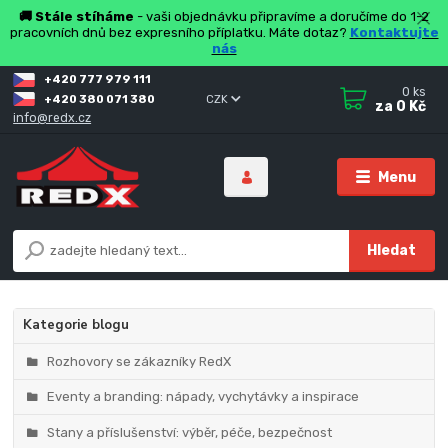
🚚 Stále stíháme
- vaši objednávku připravíme a doručíme do 1-2
pracovních dnů bez expresního příplatku. Máte dotaz?
Kontaktujte
nás
+420 777 979 111
0
ks
+420 380 071 380
CZK
za
0 Kč
info@redx.cz
Menu
Hledat
Kategorie blogu
Rozhovory se zákazníky RedX
Eventy a branding: nápady, vychytávky a inspirace
Stany a příslušenství: výběr, péče, bezpečnost