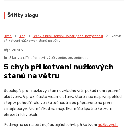
Štítky blogu
Úvod
Blog
Stany a příslušenství: výběr, péče, bezpečnost
5 chyb
při kotvení nůžkových stanů na větru
15
.
11
.
2025
Stany a příslušenství: výběr, péče, bezpečnost
5 chyb při kotvení nůžkových
stanů na větru
Sebelepší profi nůžkový stan nezvládne vítr, pokud není správně
ukotvený. V praxi často vídáme stany, které sice na první pohled
stojí „v pohodě“, ale ve skutečnosti jsou připravené na první
silnější poryv. Kromě škod na majetku může špatné kotvení
ohrozit i lidi v okolí.
Podívejme se na pět nejčastějších chyb při kotvení
nůžkových