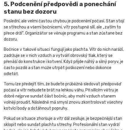
5. Podcenění předpovědi a ponechání
stanu bez dozoru
Poslední, ale velmi častou chybou je podcenění počasí. Stan stojí
se střechou a všemi bočnicemi, vítr postupně sílí, ale „zatím to
přece drží“. Organizátor se věnuje programu a stan zůstane bez
dozoru.
Bočnice v takové situaci fungují jako plachta. Vítr do nich naráží,
zadržuje se v nich vzduch a vytváří obrovský tlak, který se
přenáší do konstrukce i kotvení. Když přijde náhlý a silný poryv, je
často pozdě a stan může utrpět poškození nebo dokonce
odletět.
Tomu lze předejít tím, že budete průběžně sledovat předpověď
počasí a vítr nebudete brát na lehkou váhu. Při sílícím větru je
dobré nejprve sundat část bočnic, aby mohl vzduch stanem
volněji proudit. Následně má smysl znovu zkontrolovat všechny
kotvící body a dotáhnout popruhy.
Pokud se situace zhoršuje a vítr dál zesiluje, je bezpečnější stan
sklopit nebo sundat plachtu střechy. Profesionální stan vydrží