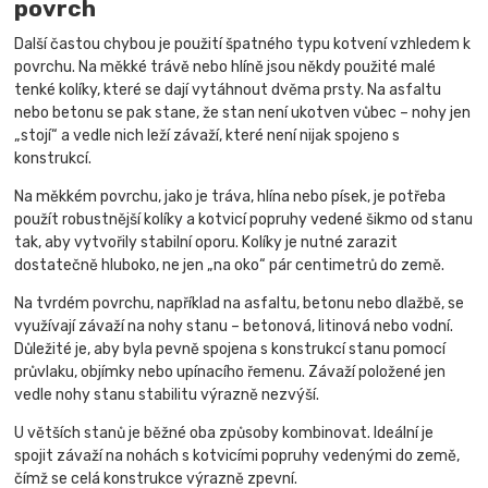
povrch
Další častou chybou je použití špatného typu kotvení vzhledem k
povrchu. Na měkké trávě nebo hlíně jsou někdy použité malé
tenké kolíky, které se dají vytáhnout dvěma prsty. Na asfaltu
nebo betonu se pak stane, že stan není ukotven vůbec – nohy jen
„stojí“ a vedle nich leží závaží, které není nijak spojeno s
konstrukcí.
Na měkkém povrchu, jako je tráva, hlína nebo písek, je potřeba
použít robustnější kolíky a kotvicí popruhy vedené šikmo od stanu
tak, aby vytvořily stabilní oporu. Kolíky je nutné zarazit
dostatečně hluboko, ne jen „na oko“ pár centimetrů do země.
Na tvrdém povrchu, například na asfaltu, betonu nebo dlažbě, se
využívají závaží na nohy stanu – betonová, litinová nebo vodní.
Důležité je, aby byla pevně spojena s konstrukcí stanu pomocí
průvlaku, objímky nebo upínacího řemenu. Závaží položené jen
vedle nohy stanu stabilitu výrazně nezvýší.
U větších stanů je běžné oba způsoby kombinovat. Ideální je
spojit závaží na nohách s kotvicími popruhy vedenými do země,
čímž se celá konstrukce výrazně zpevní.