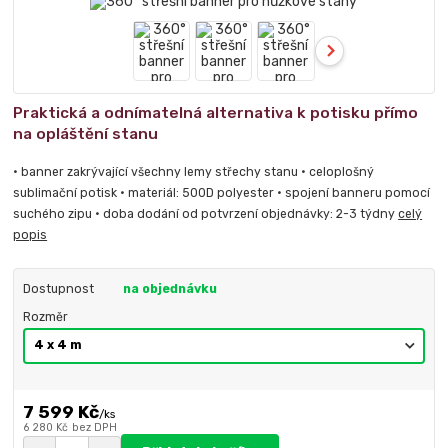
Praktická a odnímatelná alternativa k potisku přímo
na opláštění stanu
• banner zakrývající všechny lemy střechy stanu • celoplošný
sublimační potisk • materiál: 500D polyester • spojení banneru pomocí
suchého zipu • doba dodání od potvrzení objednávky: 2-3 týdny
celý
popis
Dostupnost
na objednávku
Rozměr
7 599 Kč
/
ks
6 280 Kč
bez DPH