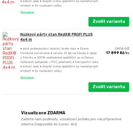
• kotvící sada • dvojitá vrstva opláštění na namáhaných
místech • 5x nastavení výšky
Skladem
Zvolit variantu
Nůžkový párty stan RedX® PROFI PLUS
4x4 m
• plně profesionální stabilní 4x4m stan • 51mm
cena od
hliníková konstrukce • záruka 10 let na klouby a spoje
17 899 Kč
/
ks
z hliníku • 100% voděodolné opláštění se sníženou
hořlavostí (polyester s PVC potahem) • transportní vaky
• kotvící sada • dvojitá vrstva opláštění na namáhaných
místech • 5x nastavení výšky
Skladem
Zvolit variantu
Vizualizace ZDARMA
Zašlete nám podklady, vizualizaci potisku pro vás připravíme
zdarma (nejpozději do 2 prac. dní).