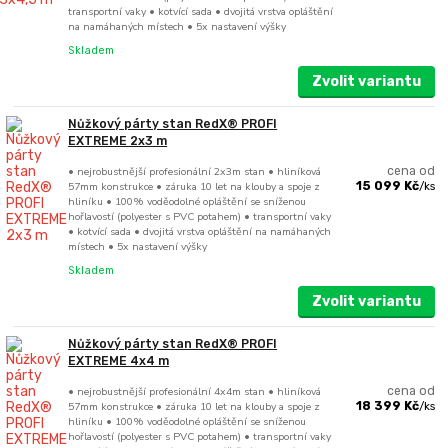
transportní vaky • kotvící sada • dvojitá vrstva opláštění
na namáhaných místech • 5x nastavení výšky
Skladem
Zvolit variantu
Nůžkový párty stan RedX® PROFI
EXTREME 2x3 m
• nejrobustnější profesionální 2x3m stan • hliníková
cena od
57mm konstrukce • záruka 10 let na klouby a spoje z
15 099 Kč
/
ks
hliníku • 100% voděodolné opláštění se sníženou
hořlavostí (polyester s PVC potahem) • transportní vaky
• kotvící sada • dvojitá vrstva opláštění na namáhaných
místech • 5x nastavení výšky
Skladem
Zvolit variantu
Nůžkový párty stan RedX® PROFI
EXTREME 4x4 m
• nejrobustnější profesionální 4x4m stan • hliníková
cena od
57mm konstrukce • záruka 10 let na klouby a spoje z
18 399 Kč
/
ks
hliníku • 100% voděodolné opláštění se sníženou
hořlavostí (polyester s PVC potahem) • transportní vaky