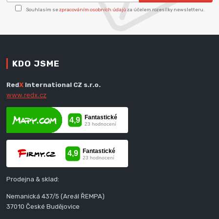
Souhlasím se
zpracováním osobních údajů
za účelem rozesílky newsletteru.
KDO JSME
Red
X
International CZ s.r.o.
www.redx.cz
Prodejna & sklad:
Nemanická 437/5 (Areál ŘEMPA)
37010 České Budějovice