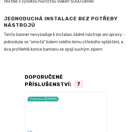
textílie s vysokou hustotou vláken 500D Denier.
JEDNODUCHÁ INSTALACE BEZ POTŘEBY
NÁSTROJŮ
Tento banner nevyžaduje k instalaci žádné nástroje ani úpravy -
jednoduše se "omotá" kolem celého lemu střešního opláštění, a
dva protilehlé konce banneru se spojí suchým zipem.
DOPORUČENÉ
PŘÍSLUŠENSTVÍ:
7
Doprava ZDARMA
Doprava ZD