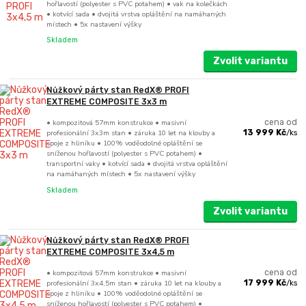
hořlavostí (polyester s PVC potahem) • vak na kolečkách
• kotvící sada • dvojitá vrstva opláštění na namáhaných
místech • 5x nastavení výšky
Skladem
Zvolit variantu
Nůžkový párty stan RedX® PROFI
EXTREME COMPOSITE 3x3 m
• kompozitová 57mm konstrukce • masivní
cena od
profesionální 3x3m stan • záruka 10 let na klouby a
13 999 Kč
/
ks
spoje z hliníku • 100% voděodolné opláštění se
sníženou hořlavostí (polyester s PVC potahem) •
transportní vaky • kotvící sada • dvojitá vrstva opláštění
na namáhaných místech • 5x nastavení výšky
Skladem
Zvolit variantu
Nůžkový párty stan RedX® PROFI
EXTREME COMPOSITE 3x4,5 m
• kompozitová 57mm konstrukce • masivní
cena od
profesionální 3x4,5m stan • záruka 10 let na klouby a
17 999 Kč
/
ks
spoje z hliníku • 100% voděodolné opláštění se
sníženou hořlavostí (polyester s PVC potahem) •