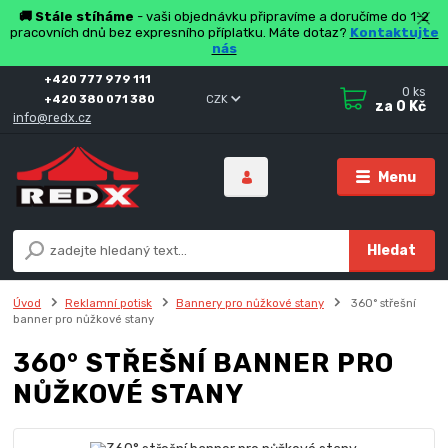
🚚 Stále stíháme
- vaši objednávku připravíme a doručíme do 1-2
pracovních dnů bez expresního příplatku. Máte dotaz?
Kontaktujte
nás
+420 777 979 111
0
ks
+420 380 071 380
CZK
za
0 Kč
info@redx.cz
Menu
Hledat
Úvod
Reklamní potisk
Bannery pro nůžkové stany
360° střešní
banner pro nůžkové stany
360° STŘEŠNÍ BANNER PRO
NŮŽKOVÉ STANY