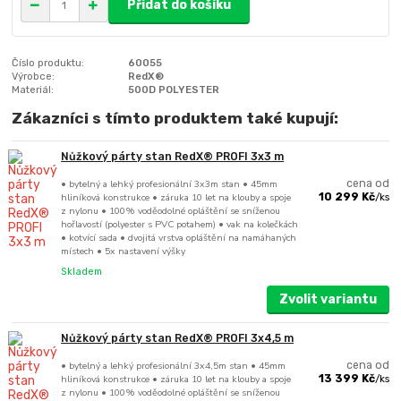
Přidat do košíku
Číslo produktu:
60055
Výrobce:
RedX®
Materiál:
500D POLYESTER
Zákazníci s tímto produktem také kupují:
Nůžkový párty stan RedX® PROFI 3x3 m
• bytelný a lehký profesionální 3x3m stan • 45mm
cena od
hliníková konstrukce • záruka 10 let na klouby a spoje
10 299 Kč
/
ks
z nylonu • 100% voděodolné opláštění se sníženou
hořlavostí (polyester s PVC potahem) • vak na kolečkách
• kotvící sada • dvojitá vrstva opláštění na namáhaných
místech • 5x nastavení výšky
Skladem
Zvolit variantu
Nůžkový párty stan RedX® PROFI 3x4,5 m
• bytelný a lehký profesionální 3x4,5m stan • 45mm
cena od
hliníková konstrukce • záruka 10 let na klouby a spoje
13 399 Kč
/
ks
z nylonu • 100% voděodolné opláštění se sníženou