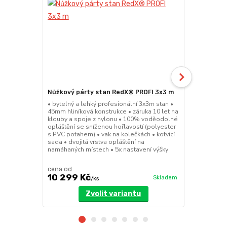
Nůžkový párty stan RedX® PROFI 3x3 m
Nůžkový pá
• bytelný a lehký profesionální 3x3m stan •
• bytelný a 
45mm hliníková konstrukce • záruka 10 let na
45mm hliníko
klouby a spoje z nylonu • 100% voděodolné
klouby a sp
opláštění se sníženou hořlavostí (polyester
opláštění se
s PVC potahem) • vak na kolečkách • kotvící
s PVC potahe
sada • dvojitá vrstva opláštění na
sada • dvojit
namáhaných místech • 5x nastavení výšky
namáhaných m
cena od
cena od
10 299 Kč
13 399 K
Skladem
/
ks
Zvolit variantu