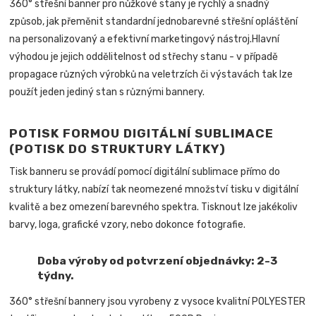
360° střešní banner pro nůžkové stany je rychlý a snadný
způsob, jak přeměnit standardní jednobarevné střešní opláštění
na personalizovaný a efektivní marketingový nástroj.
Hlavní
výhodou je jejich oddělitelnost od střechy stanu - v případě
propagace různých výrobků na veletrzích či výstavách tak lze
použít jeden jediný stan s různými bannery.
POTISK FORMOU DIGITÁLNÍ SUBLIMACE
(POTISK DO STRUKTURY LÁTKY)
Tisk banneru se provádí pomocí digitální sublimace přímo do
struktury látky, nabízí tak neomezené množství tisku v digitální
kvalitě a bez omezení barevného spektra. Tisknout lze jakékoliv
barvy, loga, grafické vzory, nebo dokonce fotografie.
Doba výroby od potvrzení objednávky: 2-3
týdny.
360° střešní bannery
jsou vyrobeny z vysoce kvalitní POLYESTER