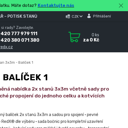
platku. Máte dotaz?
Kontaktujte nás
Ř – POTISK STANŮ
Přihlášení
CZK
 si rady? Zavolejte.
420 777 979 111
0
ks
za
0 Kč
+420 380 071 380
redx.cz
an 3x3m - Balíček 1
 BALÍČEK 1
ěná nabídka 2x stanů 3x3m včetně sady pro
ché propojení do jednoho celku a kotvících
ný balíček 2x stanů 3x3m a sadou pro spojení • pevné
 RedX® dle výběru • sada bočnic pro kompletní uzavření