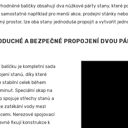
hodněné balíčky obsahují dva nůžkové párty stany, které posk
 samostatně například pro menší akce, prodejní stánky nebo 
ný prostor, lze oba stany jednoduše propojit a vytvořit jedn
DUCHÉ A BEZPEČNÉ PROPOJENÍ DVOU P
 balíčku je kompletní sada
ojení stanů, díky které
e stabilní celek během
 minut. Speciální okap na
p spojuje střechy stanů a
e zatékání vody mezi
cemi. Nerezové spojovací
evně fixují konstrukce k