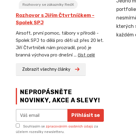
Jedno m
Rozhovory se zákazníky RedX
portfoli
Rozhovor s Jiřím Čtvrtníčkem -
nesmírně
Spolek SPJ
kterých 
Airsoft, první pomoc, tábory v přírodě -
každém o
Spolek SPJ to dělá pro děti už přes 20 let.
Jiří Čtvrtníček nám prozradil, proč je
branná výchova pro dnešní ...
číst celé
Zobrazit všechny články
NEPROPÁSNĚTE
NOVINKY, AKCE A SLEVY!
Přihlásit se
Souhlasím se
zpracováním osobních údajů
za
účelem rozesílky newsletteru.