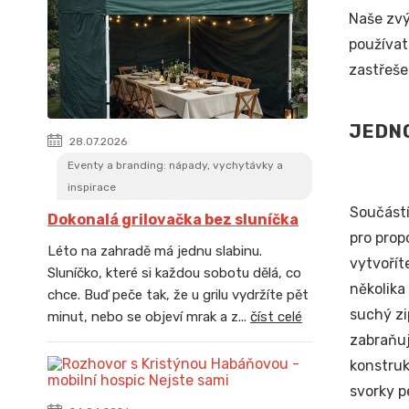
Naše zvý
používat
zastřeše
JEDNO
28.07.2026
Eventy a branding: nápady, vychytávky a
inspirace
Součástí
Dokonalá grilovačka bez sluníčka
pro prop
Léto na zahradě má jednu slabinu.
vytvořít
Sluníčko, které si každou sobotu dělá, co
několika
chce. Buď peče tak, že u grilu vydržíte pět
suchý zi
minut, nebo se objeví mrak a z...
číst celé
zabraňuj
konstruk
svorky p