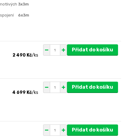
dnotlivých
3x3m
 spojení
6x3m
Přidat do košíku
2 490 Kč
/
ks
Přidat do košíku
4 699 Kč
/
ks
Přidat do košíku