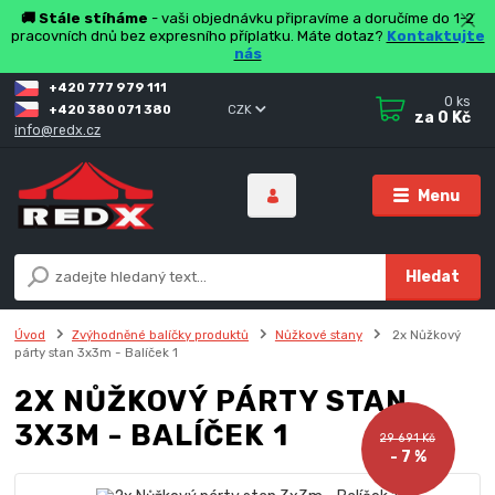
🚚 Stále stíháme
- vaši objednávku připravíme a doručíme do 1-2
pracovních dnů bez expresního příplatku. Máte dotaz?
Kontaktujte
nás
+420 777 979 111
0
ks
+420 380 071 380
CZK
za
0 Kč
info@redx.cz
Menu
Hledat
Úvod
Zvýhodněné balíčky produktů
Nůžkové stany
2x Nůžkový
párty stan 3x3m - Balíček 1
2X NŮŽKOVÝ PÁRTY STAN
3X3M - BALÍČEK 1
29 691 Kč
- 7 %