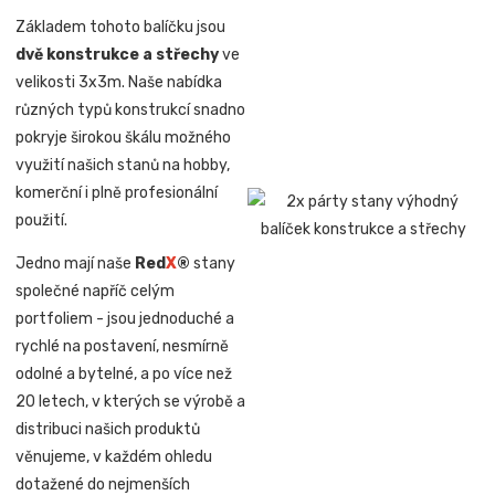
Základem tohoto balíčku jsou
dvě konstrukce a střechy
ve
velikosti 3x3m. Naše nabídka
různých typů konstrukcí snadno
pokryje širokou škálu možného
využití našich stanů na hobby,
komerční i plně profesionální
použití.
Jedno mají naše
Red
X
®
stany
společné napříč celým
portfoliem - jsou jednoduché a
rychlé na postavení, nesmírně
odolné a bytelné, a po více než
20 letech, v kterých se výrobě a
distribuci našich produktů
věnujeme, v každém ohledu
dotažené do nejmenších