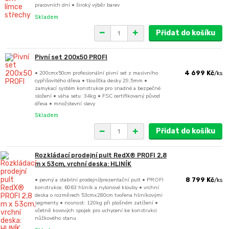
pracovních dní • široký výběr barev
Skladem
Přidat do košíku
Pivní set 200x50 PROFI
• 200cmx50cm profesionální pivní set z masivního
4 699 Kč
/
ks
cypřišovitého dřeva • tloušťka desky 29,5mm •
zamykací systém konstrukce pro snadné a bezpečné
složení • váha setu: 34kg • FSC certifikovaný původ
dřeva • množstevní slevy
Skladem
Přidat do košíku
Rozkládací prodejní pult RedX® PROFI 2,8
m x 53cm, vrchní deska: HLINÍK
• pevný a stabilní prodejní/prezentační pult • PROFI
8 799 Kč
/
ks
konstrukce, 6063 hliník a nylonové klouby • vrchní
deska o rozměrech 53cmx280cm tvořena hliníkovými
segmenty • nosnost: 120kg při plošném zatížení •
včetně kovových spojek pro uchycení ke konstrukci
nůžkového stanu