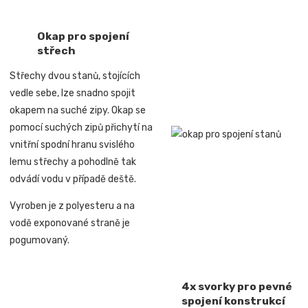
Okap pro spojení
střech
Střechy dvou stanů, stojících
vedle sebe, lze snadno spojit
okapem na suché zipy. Okap se
pomocí suchých zipů přichytí na
vnitřní spodní hranu svislého
lemu střechy a pohodlně tak
odvádí vodu v případě deště.
Vyroben je z polyesteru a na
vodě exponované straně je
pogumovaný.
4x svorky pro pevné
spojení konstrukcí