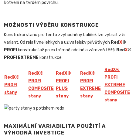
kotvení na tvrdém povrchu.
MOŽNOSTI VÝBĚRU KONSTRUKCE
Konstrukci stanu pro tento zvýhodněný balíček lze vybrat z 5
variant. Od relativně lehkých a uživatelsky přívětivých
Red
X
®
PROFI
konstrukcí až po extrémně odolné a zároveň těžší
Red
X
®
PROFI EXTREME
konstrukce:
Red
X
®
Red
X
®
Red
X
®
Red
X
®
Red
X
®
PROFI
PROFI
PROFI
PROFI
PROFI
EXTREME
COMPOSITE
PLUS
EXTREME
stany
COMPOSITE
stany
stany
stany
stany
MAXIMÁLNÍ VARIABILITA POUŽITÍ A
VÝHODNÁ INVESTICE