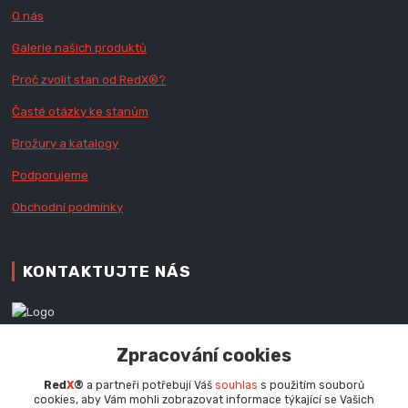
O nás
Galerie našich produktů
Proč zvolit stan od Red
X
®?
Časté otázky ke stanům
Brožury a katalogy
Podporujeme
Obchodní podmínky
KONTAKTUJTE NÁS
Zákaznická podpora RedX®
Zpracování cookies
+420 777 979 111
Po - Pá (9 - 16.30 hod.)
Red
X
®
a partneři potřebují Váš
souhlas
s použitím souborů
cookies, aby Vám mohli zobrazovat informace týkající se Vašich