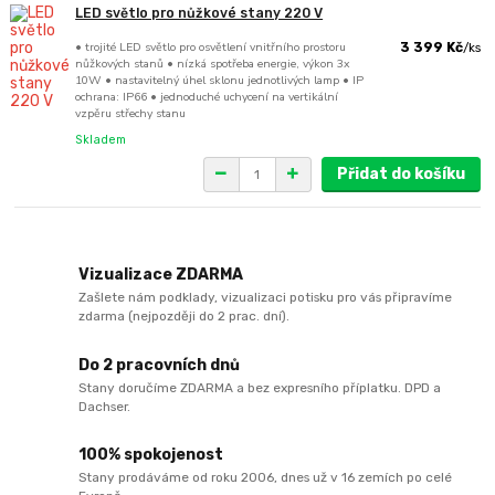
LED světlo pro nůžkové stany 220 V
• trojité LED světlo pro osvětlení vnitřního prostoru
3 399 Kč
/
ks
nůžkových stanů • nízká spotřeba energie, výkon 3x
10W • nastavitelný úhel sklonu jednotlivých lamp • IP
ochrana: IP66 • jednoduché uchycení na vertikální
vzpěru střechy stanu
Skladem
Přidat do košíku
Vizualizace ZDARMA
Zašlete nám podklady, vizualizaci potisku pro vás připravíme
zdarma (nejpozději do 2 prac. dní).
Do 2 pracovních dnů
Stany doručíme ZDARMA a bez expresního příplatku. DPD a
Dachser.
100% spokojenost
Stany prodáváme od roku 2006, dnes už v 16 zemích po celé