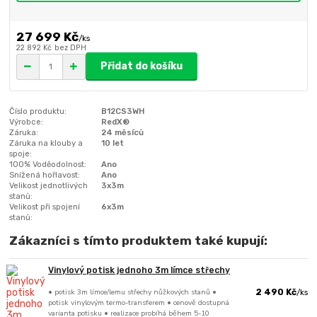
27 699 Kč
/
ks
22 892 Kč
bez DPH
Přidat do košíku
Číslo produktu:
B12CS3WH
Výrobce:
RedX®
Záruka:
24 měsíců
Záruka na klouby a
10 let
spoje:
100% Voděodolnost:
Ano
Snížená hořlavost:
Ano
Velikost jednotlivých
3x3m
stanů:
Velikost při spojení
6x3m
stanů:
Zákazníci s tímto produktem také kupují:
Vinylový potisk jednoho 3m límce střechy
• potisk 3m límce/lemu střechy nůžkových stanů •
2 490 Kč
/
ks
potisk vinylovým termo-transferem • cenově dostupná
varianta potisku • realizace probíhá během 5-10