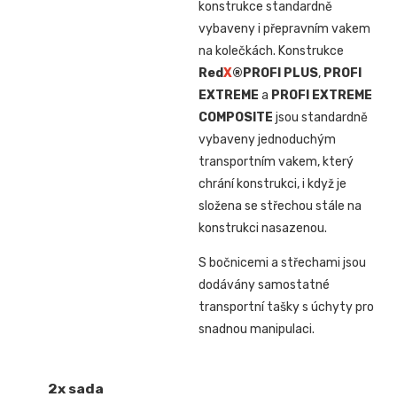
konstrukce standardně
vybaveny i přepravním vakem
na kolečkách. Konstrukce
Red
X
®
PROFI PLUS
,
PROFI
EXTREME
a
PROFI EXTREME
COMPOSITE
jsou standardně
vybaveny jednoduchým
transportním vakem, který
chrání konstrukci, i když je
složena se střechou stále na
konstrukci nasazenou.
S bočnicemi a střechami jsou
dodávány samostatné
transportní tašky s úchyty pro
snadnou manipulaci.
2x sada