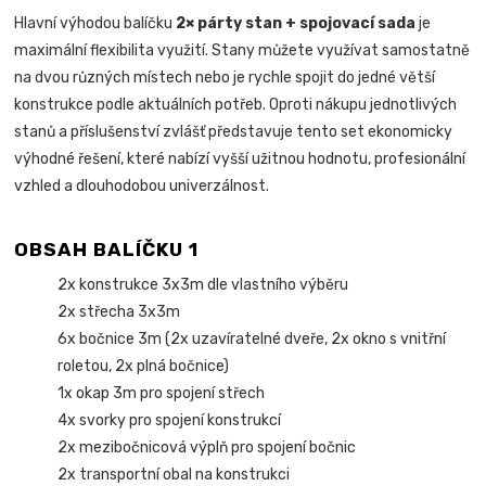
Hlavní výhodou balíčku
2× párty stan + spojovací sada
je
maximální flexibilita využití. Stany můžete využívat samostatně
na dvou různých místech nebo je rychle spojit do jedné větší
konstrukce podle aktuálních potřeb. Oproti nákupu jednotlivých
stanů a příslušenství zvlášť představuje tento set ekonomicky
výhodné řešení, které nabízí vyšší užitnou hodnotu, profesionální
vzhled a dlouhodobou univerzálnost.
OBSAH BALÍČKU 1
2x konstrukce 3x3m dle vlastního výběru
2x střecha 3x3m
6x bočnice 3m (2x uzavíratelné dveře, 2x okno s vnitřní
roletou, 2x plná bočnice)
1x okap 3m pro spojení střech
4x svorky pro spojení konstrukcí
2x mezibočnicová výplň pro spojení bočnic
2x transportní obal na konstrukci