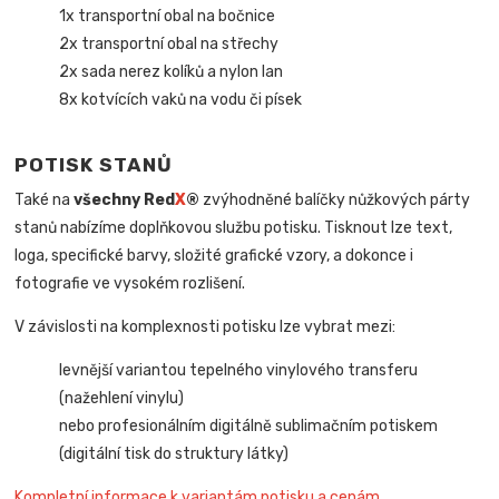
1x transportní obal na bočnice
2x transportní obal na střechy
2x sada nerez kolíků a nylon lan
8x kotvících vaků na vodu či písek
POTISK STANŮ
Také na
všechny Red
X
®
zvýhodněné balíčky nůžkových párty
stanů nabízíme doplňkovou službu potisku. Tisknout lze text,
loga, specifické barvy, složité grafické vzory, a dokonce i
fotografie ve vysokém rozlišení.
V závislosti na komplexnosti potisku lze vybrat mezi:
levnější variantou tepelného vinylového transferu
(nažehlení vinylu)
nebo profesionálním digitálně sublimačním potiskem
(digitální tisk do struktury látky)
Kompletní informace k variantám potisku a cenám