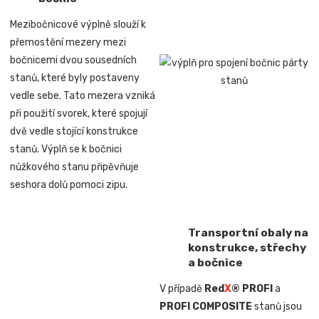
Mezibočnicové výplně slouží k
přemostění mezery mezi
bočnicemi dvou sousedních
stanů, které byly postaveny
vedle sebe. Tato mezera vzniká
při použití svorek, které spojují
dvě vedle stojící konstrukce
stanů. Výplň se k bočnici
nůžkového stanu připěvňuje
seshora dolů pomoci zipu.
Transportní obaly na
konstrukce, střechy
a bočnice
V případě
Red
X
® PROFI
a
PROFI COMPOSITE
stanů jsou