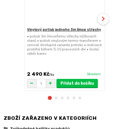
Vinylový potisk jednoho 3m límce střechy
Pivní set 2
• potisk 3m límce/lemu střechy nůžkových
• 200cmx50cm
stanů • potisk vinylovým termo-transferem •
masivního cy
cenově dostupná varianta potisku • realizace
desky 29,5m
probíhá během 5-10 pracovních dní • široký
pro snadné a
výběr barev
34kg • FSC c
množstevní 
2 490 Kč
4 699 K
Skladem
/
ks
Přidat do košíku
ZBOŽÍ ZAŘAZENO V KATEGORIÍCH
Zvýhodněné balíčky produktů