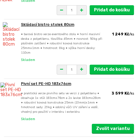
Skladem
Přidat do košíku
Skládací bistro stolek 80cm
• barová bistro verze eventového stolu • horní masivní
1 249 Kč
/
ks
deska z polyetilenu, tloušťka 45mm • nosnost: 50kg při
plošném zatížení • robustní kovová konstrukce
25mmx1mm • hmotnost: 8kg • výška horní desky:
110cm
Skladem
Přidat do košíku
Pivní set PE-HD 183x76cm
• praktická verze pivního setu ve verzi z polyetilenu •
3 599 Kč
/
ks
obsahuje 1x stůl 183cmx76cm a 2x lavice 183cmx28cm
• robustní kovová konstrukce 25mm (19mm)x1mm •
hmotnost sady: 29kg • odolný vůči UV záření a vodě,
vhodný pro použití v interiéru i exteriéru
Skladem
Zvolit variantu