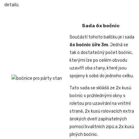
detailů.
Sada 6x bočnic
Součástí tohoto balíčku je i sada
6x bočnic šíře 3m
. Jedná se
tak o dostatečný počet bočnic,
kterými lze po celém obvodu
uzavřít oba stany, které jsou
spojeny k sobě do jednoho celku.
Tato sada se skládá ze 2x kusů
bočnic s průhlednými okny s
roletou pro uzavírání na vnitřní
straně, 2x kusů rolovacích extra
širokých dveří zapínatelných
pomocí kvalitních zipů a 2x kusů
plných bočnic.