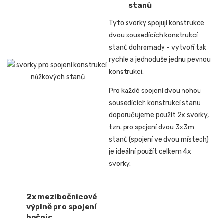
stanů
Tyto svorky spojují konstrukce
dvou sousedících konstrukcí
stanů dohromady -
vytvoří tak
rychle a jednoduše jednu pevnou
konstrukci.
Pro každé spojení dvou nohou
sousedících konstrukcí stanu
doporučujeme použít 2x svorky,
tzn. pro spojení
dvou 3x3m
stanů (spojení ve dvou místech)
je ideální použít celkem 4x
svorky.
2x mezibočnicové
výplně pro spojení
bočnic