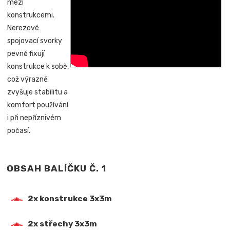
mezi
konstrukcemi.
Nerezové
spojovací svorky
pevně fixují
konstrukce k sobě,
což výrazně
zvyšuje stabilitu a
komfort používání
i při nepříznivém
počasí.
OBSAH BALÍČKU Č. 1
2x konstrukce 3x3m
2x střechy 3x3m