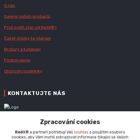
O nás
Galerie našich produktů
Proč zvolit stan od Red
X
®?
Časté otázky ke stanům
Brožury a katalogy
Podporujeme
Obchodní podmínky
KONTAKTUJTE NÁS
Zákaznická podpora RedX®
Zpracování cookies
+420 777 979 111
Po - Pá (9 - 16.30 hod.)
Red
X
®
a partneři potřebují Váš
souhlas
s použitím souborů
cookies, aby Vám mohli zobrazovat informace týkající se Vašich