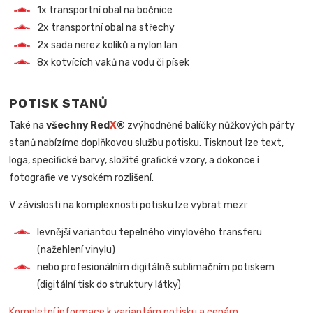
1x transportní obal na bočnice
2x transportní obal na střechy
2x sada nerez kolíků a nylon lan
8x kotvících vaků na vodu či písek
POTISK STANŮ
Také na
všechny Red
X
®
zvýhodněné balíčky nůžkových párty
stanů nabízíme doplňkovou službu potisku. Tisknout lze text,
loga, specifické barvy, složité grafické vzory, a dokonce i
fotografie ve vysokém rozlišení.
V závislosti na komplexnosti potisku lze vybrat mezi:
levnější variantou tepelného vinylového transferu
(nažehlení vinylu)
nebo profesionálním digitálně sublimačním potiskem
(digitální tisk do struktury látky)
Kompletní informace k variantám potisku a cenám