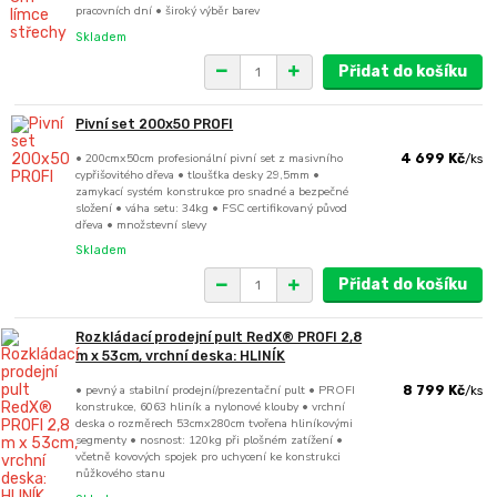
pracovních dní • široký výběr barev
Skladem
Přidat do košíku
Pivní set 200x50 PROFI
• 200cmx50cm profesionální pivní set z masivního
4 699 Kč
/
ks
cypřišovitého dřeva • tloušťka desky 29,5mm •
zamykací systém konstrukce pro snadné a bezpečné
složení • váha setu: 34kg • FSC certifikovaný původ
dřeva • množstevní slevy
Skladem
Přidat do košíku
Rozkládací prodejní pult RedX® PROFI 2,8
m x 53cm, vrchní deska: HLINÍK
• pevný a stabilní prodejní/prezentační pult • PROFI
8 799 Kč
/
ks
konstrukce, 6063 hliník a nylonové klouby • vrchní
deska o rozměrech 53cmx280cm tvořena hliníkovými
segmenty • nosnost: 120kg při plošném zatížení •
včetně kovových spojek pro uchycení ke konstrukci
nůžkového stanu