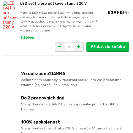
LED světlo pro nůžkové stany 220 V
• trojité LED světlo pro osvětlení vnitřního prostoru
3 399 Kč
/
ks
nůžkových stanů • nízká spotřeba energie, výkon 3x
10W • nastavitelný úhel sklonu jednotlivých lamp • IP
ochrana: IP66 • jednoduché uchycení na vertikální
vzpěru střechy stanu
Skladem
Přidat do košíku
Vizualizace ZDARMA
Zašlete nám podklady, vizualizaci potisku pro vás připravíme
zdarma (nejpozději do 2 prac. dní).
Do 2 pracovních dnů
Stany doručíme ZDARMA a bez expresního příplatku. DPD a
Dachser.
100% spokojenost
Stany prodáváme od roku 2006, dnes už v 16 zemích po celé