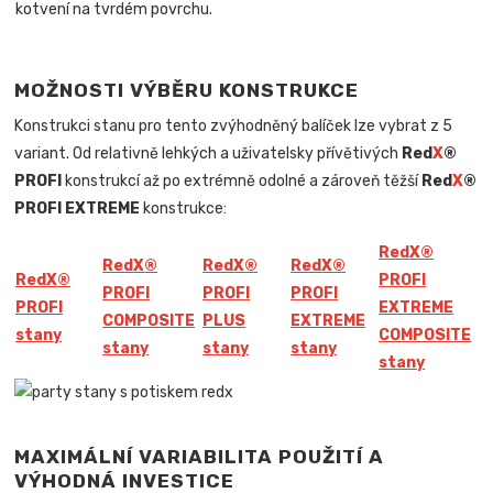
kotvení na tvrdém povrchu.
MOŽNOSTI VÝBĚRU KONSTRUKCE
Konstrukci stanu pro tento zvýhodněný balíček lze vybrat z 5
variant. Od relativně lehkých a uživatelsky přívětivých
Red
X
®
PROFI
konstrukcí až po extrémně odolné a zároveň těžší
Red
X
®
PROFI EXTREME
konstrukce:
Red
X
®
Red
X
®
Red
X
®
Red
X
®
Red
X
®
PROFI
PROFI
PROFI
PROFI
PROFI
EXTREME
COMPOSITE
PLUS
EXTREME
stany
COMPOSITE
stany
stany
stany
stany
MAXIMÁLNÍ VARIABILITA POUŽITÍ A
VÝHODNÁ INVESTICE