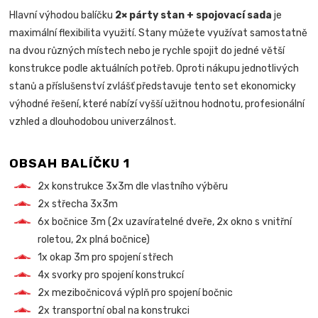
Hlavní výhodou balíčku
2× párty stan + spojovací sada
je
maximální flexibilita využití. Stany můžete využívat samostatně
na dvou různých místech nebo je rychle spojit do jedné větší
konstrukce podle aktuálních potřeb. Oproti nákupu jednotlivých
stanů a příslušenství zvlášť představuje tento set ekonomicky
výhodné řešení, které nabízí vyšší užitnou hodnotu, profesionální
vzhled a dlouhodobou univerzálnost.
OBSAH BALÍČKU 1
2x konstrukce 3x3m dle vlastního výběru
2x střecha 3x3m
6x bočnice 3m (2x uzavíratelné dveře, 2x okno s vnitřní
roletou, 2x plná bočnice)
1x okap 3m pro spojení střech
4x svorky pro spojení konstrukcí
2x mezibočnicová výplň pro spojení bočnic
2x transportní obal na konstrukci