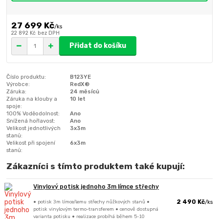
27 699 Kč
/
ks
22 892 Kč
bez DPH
Přidat do košíku
Číslo produktu:
B123YE
Výrobce:
RedX®
Záruka:
24 měsíců
Záruka na klouby a
10 let
spoje:
100% Voděodolnost:
Ano
Snížená hořlavost:
Ano
Velikost jednotlivých
3x3m
stanů:
Velikost při spojení
6x3m
stanů:
Zákazníci s tímto produktem také kupují:
Vinylový potisk jednoho 3m límce střechy
• potisk 3m límce/lemu střechy nůžkových stanů •
2 490 Kč
/
ks
potisk vinylovým termo-transferem • cenově dostupná
varianta potisku • realizace probíhá během 5-10