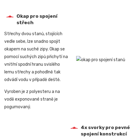
Okap pro spojení
střech
Střechy dvou stanů, stojících
vedle sebe, lze snadno spojit
okapem na suché zipy. Okap se
pomocí suchých zipů přichytí na
vnitřní spodní hranu svislého
lemu střechy a pohodlně tak
odvádí vodu v případě deště.
Vyroben je z polyesteru a na
vodě exponované straně je
pogumovaný.
4x svorky pro pevné
spojení konstrukcí