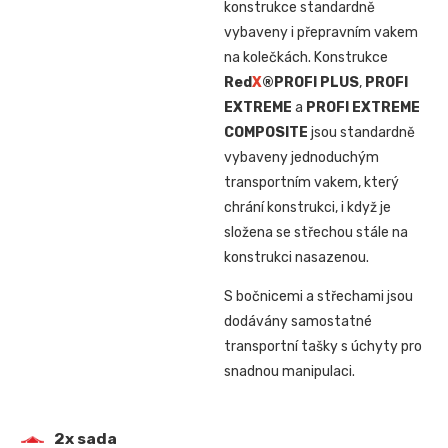
konstrukce standardně
vybaveny i přepravním vakem
na kolečkách. Konstrukce
Red
X
®
PROFI PLUS
,
PROFI
EXTREME
a
PROFI EXTREME
COMPOSITE
jsou standardně
vybaveny jednoduchým
transportním vakem, který
chrání konstrukci, i když je
složena se střechou stále na
konstrukci nasazenou.
S bočnicemi a střechami jsou
dodávány samostatné
transportní tašky s úchyty pro
snadnou manipulaci.
2x sada