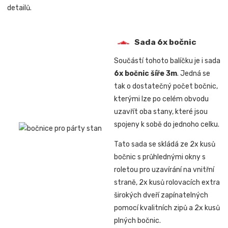
detailů.
Sada 6x bočnic
Součástí tohoto balíčku je i sada
6x bočnic šíře 3m
. Jedná se
tak o dostatečný počet bočnic,
kterými lze po celém obvodu
uzavřít oba stany, které jsou
spojeny k sobě do jednoho celku.
Tato sada se skládá ze 2x kusů
bočnic s průhlednými okny s
roletou pro uzavírání na vnitřní
straně, 2x kusů rolovacích extra
širokých dveří zapínatelných
pomocí kvalitních zipů a 2x kusů
plných bočnic.