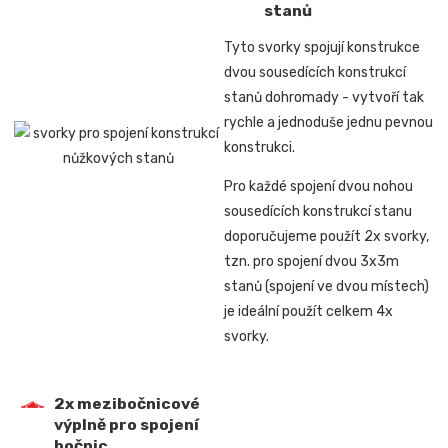
stanů
Tyto svorky spojují konstrukce
dvou sousedících konstrukcí
stanů dohromady -
vytvoří tak
rychle a jednoduše jednu pevnou
konstrukci.
Pro každé spojení dvou nohou
sousedících konstrukcí stanu
doporučujeme použít 2x svorky,
tzn. pro spojení
dvou 3x3m
stanů (spojení ve dvou místech)
je ideální použít celkem 4x
svorky.
2x mezibočnicové
výplně pro spojení
bočnic