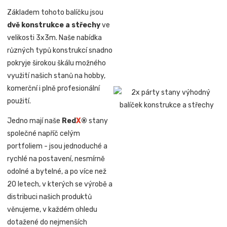
Základem tohoto balíčku jsou
dvě konstrukce a střechy
ve
velikosti 3x3m. Naše nabídka
různých typů konstrukcí snadno
pokryje širokou škálu možného
využití našich stanů na hobby,
komerční i plně profesionální
použití.
Jedno mají naše
Red
X
®
stany
společné napříč celým
portfoliem - jsou jednoduché a
rychlé na postavení, nesmírně
odolné a bytelné, a po více než
20 letech, v kterých se výrobě a
distribuci našich produktů
věnujeme, v každém ohledu
dotažené do nejmenších