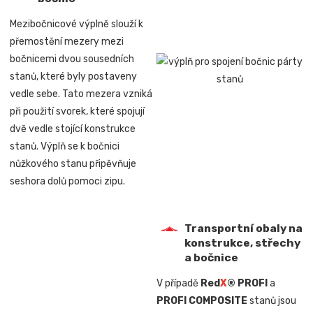
Mezibočnicové výplně slouží k
přemostění mezery mezi
bočnicemi dvou sousedních
stanů, které byly postaveny
vedle sebe. Tato mezera vzniká
při použití svorek, které spojují
dvě vedle stojící konstrukce
stanů. Výplň se k bočnici
nůžkového stanu připěvňuje
seshora dolů pomoci zipu.
Transportní obaly na
konstrukce, střechy
a bočnice
V případě
Red
X
® PROFI
a
PROFI COMPOSITE
stanů jsou