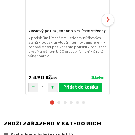
Vinylový potisk jednoho 3m límce střechy
Pivní set 2
• potisk 3m límce/lemu střechy nůžkových
• 200cmx50cm
stanů • potisk vinylovým termo-transferem •
masivního cy
cenově dostupná varianta potisku • realizace
desky 29,5m
probíhá během 5-10 pracovních dní • široký
pro snadné a
výběr barev
34kg • FSC c
množstevní 
2 490 Kč
4 699 K
Skladem
/
ks
Přidat do košíku
ZBOŽÍ ZAŘAZENO V KATEGORIÍCH
Zvýhodněné balíčky produktů