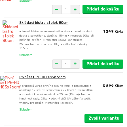
Skladem
Přidat do košíku
Skládací bistro stolek 80cm
• barová bistro verze eventového stolu • horní masivní
1 249 Kč
/
ks
deska z polyetilenu, tloušťka 45mm • nosnost: 50kg při
plošném zatížení • robustní kovová konstrukce
25mmx1mm • hmotnost: 8kg • výška horní desky:
110cm
Skladem
Přidat do košíku
Pivní set PE-HD 183x76cm
• praktická verze pivního setu ve verzi z polyetilenu •
3 599 Kč
/
ks
obsahuje 1x stůl 183cmx76cm a 2x lavice 183cmx28cm
• robustní kovová konstrukce 25mm (19mm)x1mm •
hmotnost sady: 29kg • odolný vůči UV záření a vodě,
vhodný pro použití v interiéru i exteriéru
Skladem
Zvolit variantu