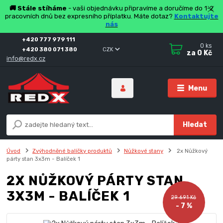
🚚 Stále stíháme
- vaši objednávku připravíme a doručíme do 1-2
pracovních dnů bez expresního příplatku. Máte dotaz?
Kontaktujte
nás
+420 777 979 111
0
ks
+420 380 071 380
CZK
za
0 Kč
info@redx.cz
Menu
Hledat
Úvod
Zvýhodněné balíčky produktů
Nůžkové stany
2x Nůžkový
párty stan 3x3m - Balíček 1
2X NŮŽKOVÝ PÁRTY STAN
3X3M - BALÍČEK 1
29 691 Kč
- 7 %