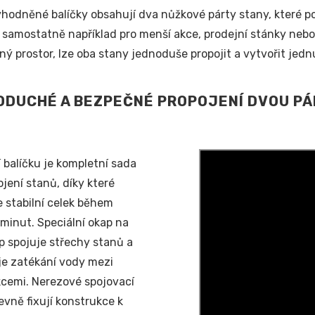
hodněné balíčky obsahují dva nůžkové párty stany, které posk
 samostatně například pro menší akce, prodejní stánky nebo 
ný prostor, lze oba stany jednoduše propojit a vytvořit jedn
DUCHÉ A BEZPEČNÉ PROPOJENÍ DVOU P
 balíčku je kompletní sada
ojení stanů, díky které
e stabilní celek během
 minut. Speciální okap na
p spojuje střechy stanů a
e zatékání vody mezi
cemi. Nerezové spojovací
evně fixují konstrukce k