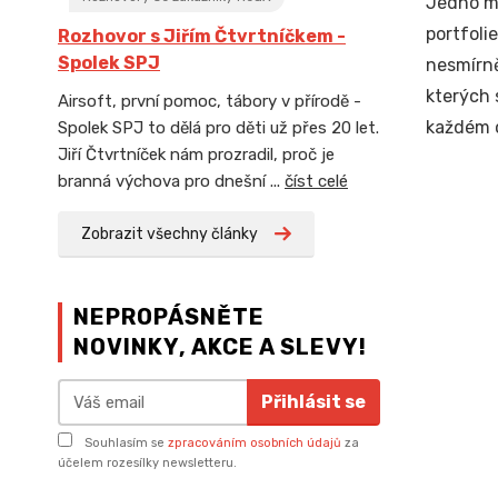
Jedno m
portfoli
Rozhovor s Jiřím Čtvrtníčkem -
Spolek SPJ
nesmírně
kterých 
Airsoft, první pomoc, tábory v přírodě -
každém o
Spolek SPJ to dělá pro děti už přes 20 let.
Jiří Čtvrtníček nám prozradil, proč je
branná výchova pro dnešní ...
číst celé
Zobrazit všechny články
NEPROPÁSNĚTE
NOVINKY, AKCE A SLEVY!
Přihlásit se
Souhlasím se
zpracováním osobních údajů
za
účelem rozesílky newsletteru.