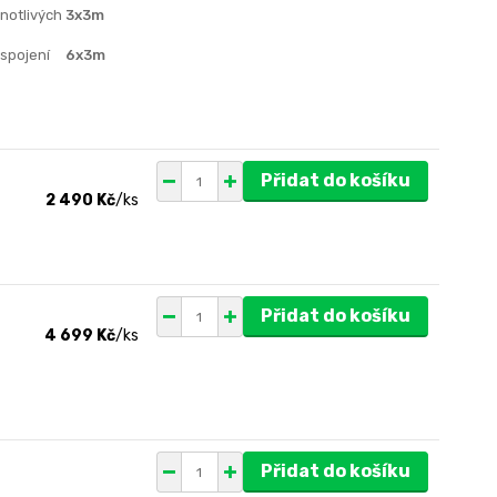
dnotlivých
3x3m
 spojení
6x3m
Přidat do košíku
2 490 Kč
/
ks
Přidat do košíku
4 699 Kč
/
ks
Přidat do košíku