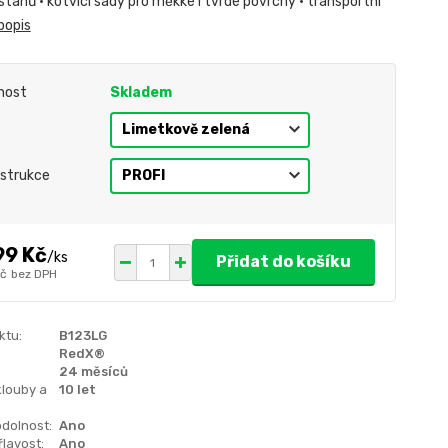
tanů • kotvící sady pro měkké i tvrdé povrchy • transportní
popis
nost
Skladem
strukce
99 Kč
/
ks
Přidat do košíku
Kč
bez DPH
ktu:
B123LG
RedX®
24 měsíců
klouby a
10 let
dolnost:
Ano
lavost:
Ano