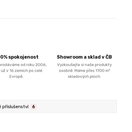
00% spokojenost
Showroom a sklad v ČB
prodáváme od roku 2006,
Vyzkoušejte si naše produkty
 už v 16 zemích po celé
osobně. Máme přes 1700 m²
Evropě.
skladových ploch.
příslušenství:
6