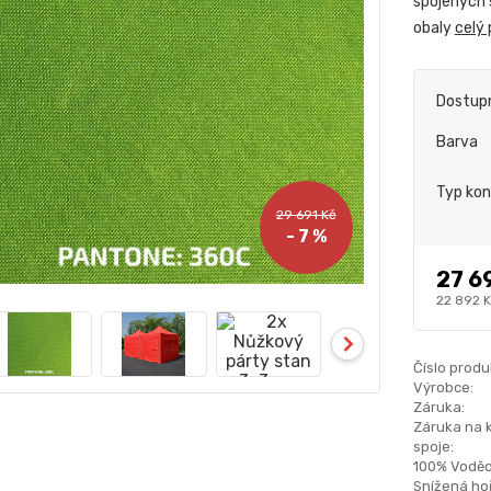
spojených s
obaly
celý 
Dostup
Barva
Typ kon
29 691 Kč
- 7 %
27 6
22 892 
Číslo produ
Výrobce:
Záruka:
Záruka na 
spoje:
100% Voděo
Snížená hoř