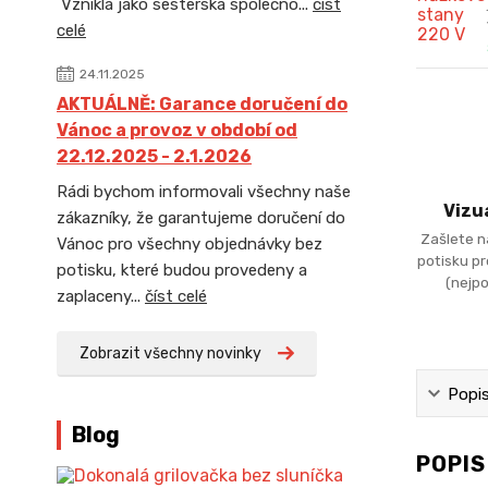
Vznikla jako sesterská společno...
číst
celé
24.11.2025
AKTUÁLNĚ: Garance doručení do
Vánoc a provoz v období od
22.12.2025 - 2.1.2026
Rádi bychom informovali všechny naše
Vizu
zákazníky, že garantujeme doručení do
Zašlete n
Vánoc pro všechny objednávky bez
potisku p
potisku, které budou provedeny a
(nejpo
zaplaceny...
číst celé
Zobrazit všechny novinky
Popi
Blog
POPI