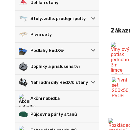
Jehlan stany
Stoly, židle, prodejní pulty
Zákazn
Pivní sety
Podlahy RedX®
Doplňky a příslušenství
Náhradní díly RedX® stany
Akční nabídka
Půjčovna párty stanů