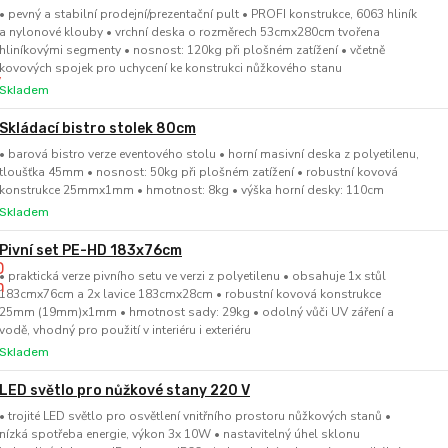
• pevný a stabilní prodejní/prezentační pult • PROFI konstrukce, 6063 hliník
a nylonové klouby • vrchní deska o rozměrech 53cmx280cm tvořena
hliníkovými segmenty • nosnost: 120kg při plošném zatížení • včetně
kovových spojek pro uchycení ke konstrukci nůžkového stanu
Skladem
Skládací bistro stolek 80cm
• barová bistro verze eventového stolu • horní masivní deska z polyetilenu,
tloušťka 45mm • nosnost: 50kg při plošném zatížení • robustní kovová
konstrukce 25mmx1mm • hmotnost: 8kg • výška horní desky: 110cm
Skladem
Pivní set PE-HD 183x76cm
• praktická verze pivního setu ve verzi z polyetilenu • obsahuje 1x stůl
183cmx76cm a 2x lavice 183cmx28cm • robustní kovová konstrukce
25mm (19mm)x1mm • hmotnost sady: 29kg • odolný vůči UV záření a
vodě, vhodný pro použití v interiéru i exteriéru
Skladem
LED světlo pro nůžkové stany 220 V
• trojité LED světlo pro osvětlení vnitřního prostoru nůžkových stanů •
nízká spotřeba energie, výkon 3x 10W • nastavitelný úhel sklonu