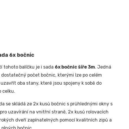
ada 6x bočnic
í tohoto balíčku je i sada
6x bočnic šíře 3m
. Jedná
o dostatečný počet bočnic, kterými lze po celém
uzavřít oba stany, které jsou spojeny k sobě do
 celku.
da se skládá ze 2x kusů bočnic s průhlednými okny s
 pro uzavírání na vnitřní straně, 2x kusů rolovacích
irokých dveří zapínatelných pomocí kvalitních zipů a
 plných bočnic.