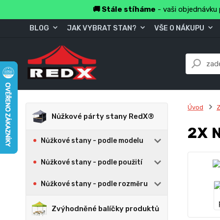
🚚 Stále stíháme
- vaši objednávku 
BLOG
JAK VYBRAT STAN?
VŠE O NÁKUPU
Úvod
Z
Nůžkové párty stany RedX®
2X 
Nůžkové stany - podle modelu
Nůžkové stany - podle použití
Nůžkové stany - podle rozměru
Zvýhodněné balíčky produktů