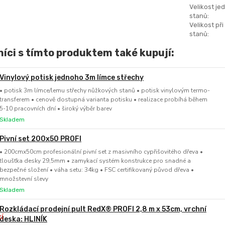
Velikost je
stanů:
Velikost při
stanů:
íci s tímto produktem také kupují:
Vinylový potisk jednoho 3m límce střechy
• potisk 3m límce/lemu střechy nůžkových stanů • potisk vinylovým termo-
transferem • cenově dostupná varianta potisku • realizace probíhá během
5-10 pracovních dní • široký výběr barev
Skladem
Pivní set 200x50 PROFI
• 200cmx50cm profesionální pivní set z masivního cypřišovitého dřeva •
tloušťka desky 29,5mm • zamykací systém konstrukce pro snadné a
bezpečné složení • váha setu: 34kg • FSC certifikovaný původ dřeva •
množstevní slevy
Skladem
Rozkládací prodejní pult RedX® PROFI 2,8 m x 53cm, vrchní
deska: HLINÍK