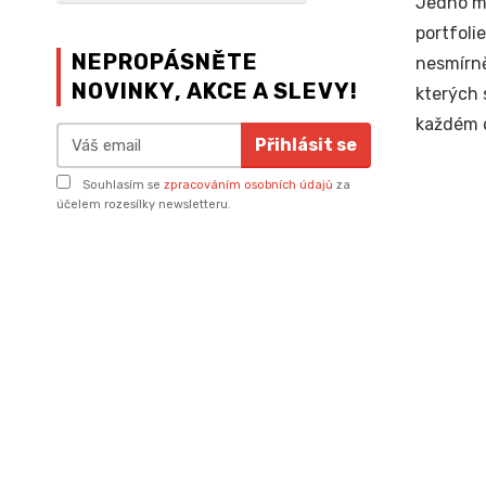
Jedno m
portfoli
NEPROPÁSNĚTE
nesmírně
NOVINKY, AKCE A SLEVY!
kterých 
každém o
Přihlásit se
Souhlasím se
zpracováním osobních údajů
za
účelem rozesílky newsletteru.