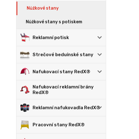
Nůžkové stany
Nůžkové stany s potiskem
Reklamní potisk
Strečové beduínské stany
Nafukovací stany RedX®
Nafukovací reklamní brány
RedX®
Reklamní nafukovadla RedX®
Pracovní stany RedX®