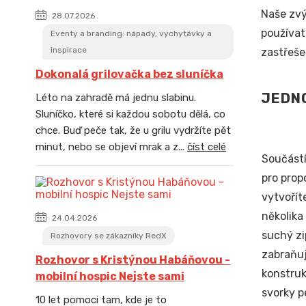
Naše zvý
28.07.2026
používat
Eventy a branding: nápady, vychytávky a
inspirace
zastřeše
Dokonalá grilovačka bez sluníčka
JEDNO
Léto na zahradě má jednu slabinu.
Sluníčko, které si každou sobotu dělá, co
chce. Buď peče tak, že u grilu vydržíte pět
minut, nebo se objeví mrak a z...
číst celé
Součástí
pro prop
vytvořít
několika
24.04.2026
suchý zi
Rozhovory se zákazníky RedX
zabraňuj
Rozhovor s Kristýnou Habáňovou -
konstruk
mobilní hospic Nejste sami
svorky p
10 let pomoci tam, kde je to