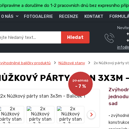
připravíme a doručíme do 1-2 pracovních dnů bez expresního pří
O NÁS
FOTOGALERIE
RECENZE
KONTAKT
FORMULÁ
Nevíte
+
Hledat
info@
výhodněné balíčky produktů
Nůžkové stany
2x Nůžkový párty st
NŮŽKOVÝ PÁRTY STAN 3X3M -
29 691 Kč
- 7 %
Zvýhodn
jednodu
sad
• zvýhodně
konstrukce