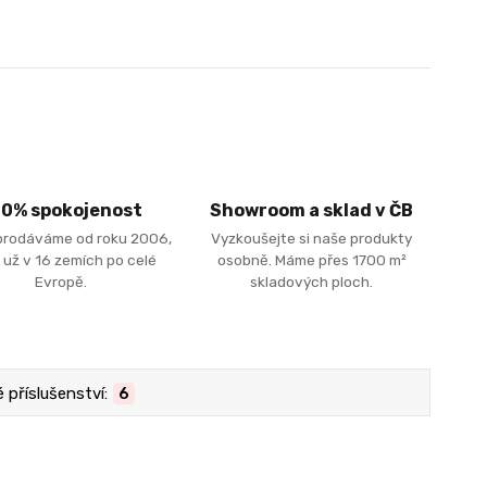
00% spokojenost
Showroom a sklad v ČB
prodáváme od roku 2006,
Vyzkoušejte si naše produkty
 už v 16 zemích po celé
osobně. Máme přes 1700 m²
Evropě.
skladových ploch.
příslušenství:
6