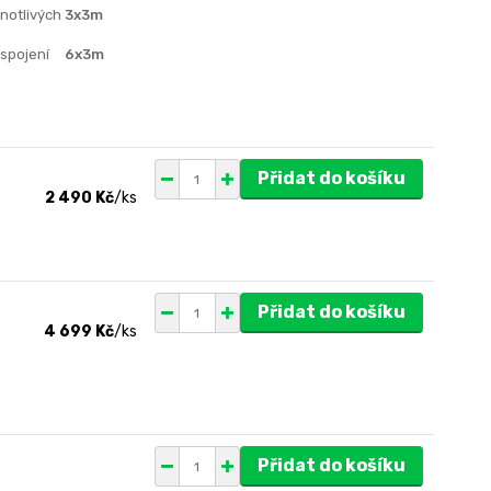
dnotlivých
3x3m
 spojení
6x3m
Přidat do košíku
2 490 Kč
/
ks
Přidat do košíku
4 699 Kč
/
ks
Přidat do košíku