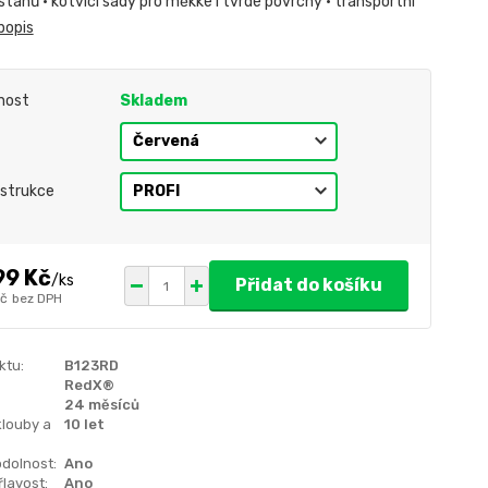
tanů • kotvící sady pro měkké i tvrdé povrchy • transportní
popis
nost
Skladem
strukce
99 Kč
/
ks
Přidat do košíku
Kč
bez DPH
ktu:
B123RD
RedX®
24 měsíců
klouby a
10 let
dolnost:
Ano
lavost:
Ano