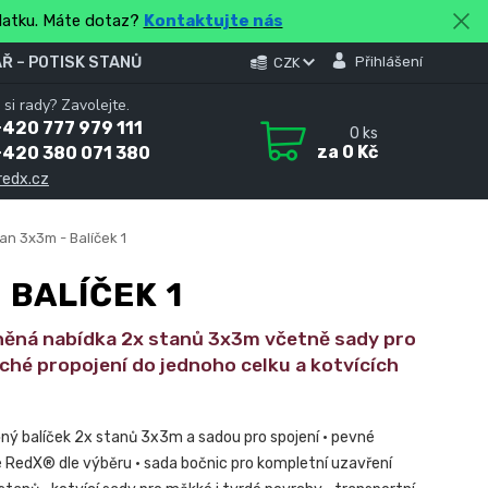
platku. Máte dotaz?
Kontaktujte nás
Ř – POTISK STANŮ
Přihlášení
CZK
 si rady? Zavolejte.
420 777 979 111
0
ks
za
0 Kč
+420 380 071 380
redx.cz
an 3x3m - Balíček 1
 BALÍČEK 1
ěná nabídka 2x stanů 3x3m včetně sady pro
ché propojení do jednoho celku a kotvících
ný balíček 2x stanů 3x3m a sadou pro spojení • pevné
 RedX® dle výběru • sada bočnic pro kompletní uzavření