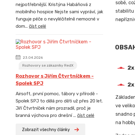
sobě, co
nejpotřebnější. Kristýna Habáňová z
stabilitu
mobilního hospice Nejste sami vypráví, jak
funguje péče o nevyléčitelně nemocné v
nepřízni
dom...
číst celé
OBSAH
23.04.2026
Rozhovory se zákazníky RedX
2x
Rozhovor s Jiřím Čtvrtníčkem -
Spolek SPJ
2x
Airsoft, první pomoc, tábory v přírodě -
Základem
Spolek SPJ to dělá pro děti už přes 20 let.
ve velik
Jiří Čtvrtníček nám prozradil, proč je
snadno p
branná výchova pro dnešní ...
číst celé
na hobby
Zobrazit všechny články