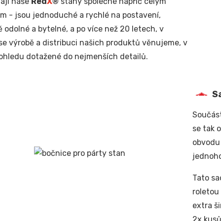
ají naše
Red
X
®
stany společné napříč celým
em - jsou jednoduché a rychlé na postavení,
 odolné a bytelné, a po více než 20 letech, v
se výrobě a distribuci našich produktů věnujeme, v
hledu dotažené do nejmenších detailů.
S
Součást
se tak 
obvodu 
jednoho
Tato sa
roletou
extra š
2x kusů