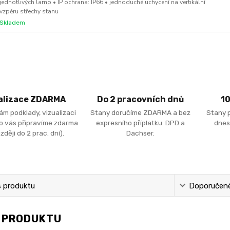
jednotlivých lamp • IP ochrana: IP66 • jednoduché uchycení na vertikální
vzpěru střechy stanu
Skladem
alizace ZDARMA
Do 2 pracovních dnů
1
ám podklady, vizualizaci
Stany doručíme ZDARMA a bez
Stany 
ro vás připravíme zdarma
expresního příplatku. DPD a
dnes
zději do 2 prac. dní).
Dachser.
s produktu
Doporučené 
S PRODUKTU