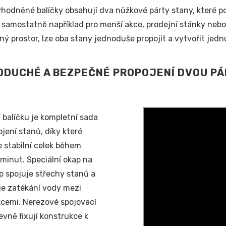
hodněné balíčky obsahují dva nůžkové párty stany, které posk
 samostatně například pro menší akce, prodejní stánky nebo 
ný prostor, lze oba stany jednoduše propojit a vytvořit jedn
DUCHÉ A BEZPEČNÉ PROPOJENÍ DVOU P
 balíčku je kompletní sada
ojení stanů, díky které
e stabilní celek během
 minut. Speciální okap na
p spojuje střechy stanů a
e zatékání vody mezi
cemi. Nerezové spojovací
evně fixují konstrukce k