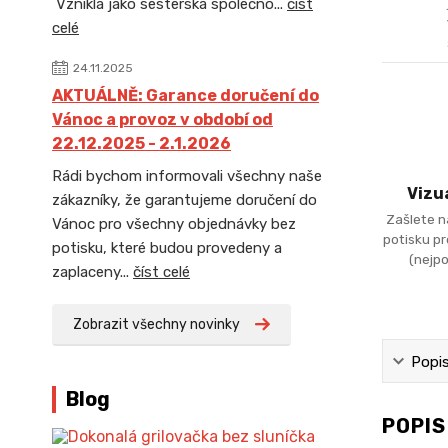
Vznikla jako sesterská společno...
číst
celé
24.11.2025
AKTUÁLNĚ: Garance doručení do
Vánoc a provoz v období od
22.12.2025 - 2.1.2026
Rádi bychom informovali všechny naše
Vizu
zákazníky, že garantujeme doručení do
Zašlete n
Vánoc pro všechny objednávky bez
potisku p
potisku, které budou provedeny a
(nejpo
zaplaceny...
číst celé
Zobrazit všechny novinky
Popi
Blog
POPI