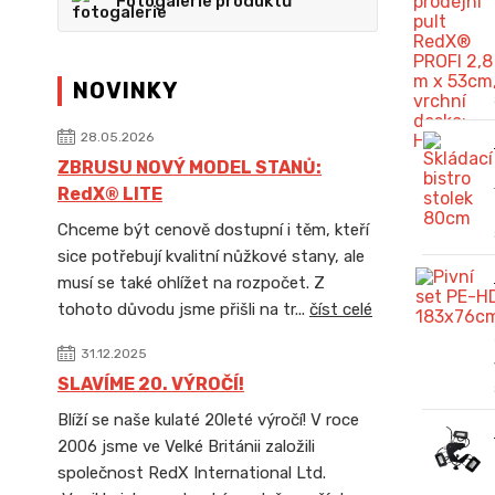
Fotogalerie produktů
NOVINKY
28.05.2026
ZBRUSU NOVÝ MODEL STANŮ:
RedX® LITE
Chceme být cenově dostupní i těm, kteří
sice potřebují kvalitní nůžkové stany, ale
musí se také ohlížet na rozpočet. Z
tohoto důvodu jsme přišli na tr...
číst celé
31.12.2025
SLAVÍME 20. VÝROČÍ!
Blíží se naše kulaté 20leté výročí! V roce
2006 jsme ve Velké Británii založili
společnost RedX International Ltd.