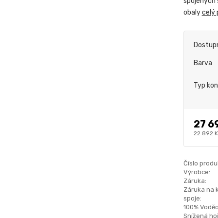
spojených s
obaly
celý 
Dostup
Barva
Typ kon
27 6
22 892 
Číslo produ
Výrobce:
Záruka:
Záruka na 
spoje:
100% Voděo
Snížená hoř